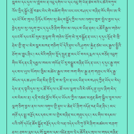
སྐབས་དང་དུས་ལ་སླེབས་ན་འཇུ་དགོས་པ་དང་འཇུ་གི་ཡིན་ཟེར་བའི་ང་ཚོའི་བཀུར་
འོས་སྲིད་སྐྱོང་བློ་བཟང་སེང་གེ་མཆོག་གིས་ཡང་ཡང་བཤད་པ་བཞིན་ཁོང་གིས་ཨ་རི་
དང་ཡོ་རོབ་ཁུལ། ཉི་ཧོང་སོགས་སུ་ཆེད་བསྐྱོད་ཀྱིས་ལས་འགུལ་ཁྱབ་སྤེལ་བྱས་དང་
བྱེད་མུས་སུ་འདུག་ཀྱང་ད་དུང་ཅི་ཞིག་གིས་མ་འདང་བ་ཡིན་ནམ། ང་ཚོའི་རྒྱལ་གཅེས་
དཔའ་བོ་དཔའ་མོ་སུམ་ཅུ་ལྷག་གི་གཅེས་སྲོག་མེ་རུ་བསྒྲོན་ན་ཡང་། ད་དུང་སྔོན་བེ་ཁྲི་
ནེམ་གྱི་གྲྭ་པ་མེར་སྦར་མཁན་གཅིག་པོ་དེའི་ནུས་པའི་ཤུགས་རྐྱེན་ཙམ་ཡང་རྒྱལ་སྤྱིའི་
ཐོག་མ་བྱུང་ཞིང་། རང་རེའི་གཞིས་སྡོད་སྤུན་ཟླ་མང་པོ་བསད་རྨས་དང་བཙོན་འཇུག་
གིས་བོད་ནང་ནི་དམྱལ་ཁམས་གསོན་པོ་རུ་བསྒྱུར་བཞིན་ཡོད་ན་ཡང་། ད་དུང་རྒྱ་གར་
དང་བལ་ཡུལ་སོགས་ཁྱིམ་མཚེས་རྒྱལ་ཁབ་ཁག་གིས་རྒྱ་ནག་གཞུང་ལ་བོད་རྒྱ་
ཁོངས་དང་ཆ་ཤས་ཡིན་མིན་གྱི་དྲི་བ་མ་དྲིས་ན་ཡང་ཡིན་པར་བཤད་ཀྱིན་ཡོད་པ་རེད།
དེས་ན་ད་ལྟའི་དུས་སུ་ང་ཚོ་བོད་ལ་ང་ཚོ་ལས་ལྷག་པའི་རེ་འབོད་ཞུ་ཡུལ་ཞིག་མེད་
པར་སེམས་ན། ད་ནི་བཙན་བྱོལ་བོད་པ་ཡོངས་ཀྱིས་འཆམ་མཐུན་ཆིག་སྒྲིལ་སྔར་ལས་
ལྷག་ཅིག་བྱས་ནས་ལས་འགུལ་གྱི་ནུས་པ་ཆེན་པོ་ཞིག་འདོན་རན་ཡིན་ཞིང་། མང་
གཙོ་དང་སྨྲ་བརྗོད་རང་དབང་ཁ་ལ་གྱེར་བཞིན་རང་གཞུང་དང་། རང་གིས་བདམས་
པའི་འགོ་དཔོན་ཚོར་སྐྱོན་བརྗོད་དང་ལེ་ལན་འདེད་པའི་ཀུ་ཅོ་རེ་ཞིག་མཚམས་བཞག་
ནས། ཐབས་ཇུས་དང་གོ་སྐབས་དམ་འཛིན་བྱས་ཏེ་ང་ཚོའི་ནང་ཁུལ་ལ་གཏད་བཞིན་