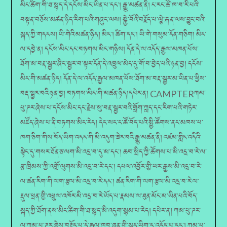
མིང་ཚིག་གི་ཐ་སྙད་དེ་དངོས་མིང་ཡིན་པ་དང༌། རྒྱུ་མཚན་ནི། ང་རང་ཚོ་ཁ་བ་རི་པའི་
བསྟན་བཅོས་མཚན་ཉིད་རིག་པའི་གཞུང་ལས། སྐྱེ་བོའི་བརྗོད་པ་ལྕེ་རྐན་ལས་བྱུང་བའི་
སྐད་ཀྱི་གདངས། ཡི་གེའི་མཚན་ཉིད། མིང༌། ཚིག་དང༌། ཡི་གེ་གསུམ་དོན་གཅིག། མིང་
ལ་དབྱེ་ན། དངོས་མིང་དང་བཏགས་མིང་གཉིས། དོན་དེ་ལ་འདོད་རྒྱལ་མཁན་པོས་
ཐོག་མ་བརྡ་སྦྱར་ཞིང་སྦྱར་བ་སྟར་དོན་དེ་འཁྲུལ་མེད་དུ་གོ་བ་བྱེད་པའི་ཉན་བྱ། དངོས་
མིང་གི་མཚན་ཉིད། དོན་དེ་ལ་འདོད་རྒྱལ་མཁན་པོས་ཐོག་མ་བརྡ་སྦྱར་མ་ཡིན་པ་ཕྱིས་
བརྡ་སྦྱར་བའི་ཉན་བྱ། བཏགས་མིང་གི་མཚན་ཉིད།དཔེར་ན། CAMPTERཀམ་
པུ་ཌར་ཞེས་པ་དངོས་མིང་དང་རྗེས་སུ་བརྡ་སྦྱར་བའི་གློག་ཀླད་དང་རིག་པའི་གཏེར་
མཛོད་ཞེས་པ་ནི་བཏགས་མིང་རེད། དེང་སང་ང་ཚོ་བོད་པའི་སྤྱི་ཚོགས་ནང་མཁས་པ་
ཁག་ཅིག་གིས་བོད་ཡིག་འདང་གི་མི་འདུག་ཟེར་བའི་རྒྱུ་མཚན་ནི། འཛམ་གླིང་འདིའི་
སྟེང་དུ་གསར་ཐོན་ཅ་ལག་མི་འདྲ་བ་དུ་མ་དང༌། ཆབ་སྲིད་ཀྱི་ཚོགས་པ་མི་འདྲ་བ་རེ་ལ་
རྩ་ཁྲིམས་ཀྱི་འགྲོ་ལུགས་མི་འདྲ་བ་རེ་དང༌། དཔལ་འབྱོར་གྱི་ཡར་རྒྱས་མི་འདྲ་བ་རེ་
ལ་ཚན་རིག་གི་ལག་རྩལ་མི་འདྲ་བ་རེ་དང༌། ཚན་རིག་གི་ལག་རྩལ་མི་འདྲ་བ་རེ་ལ་
རྡུལ་ཕྲན་གྱི་འཕྲུལ་འཁོར་མི་འདྲ་བ་རེ་ཡོད་པ་རྣམས་ལ་ཐུན་མོང་མ་ཡིན་པའི་བོད་
སྐད་ཀྱི་ཐོག་ནས་མིང་ཚིག་གི་ཐ་སྙད་མི་འདུག་སྙམ་པ་རེད། དཔེར་ན། ཀམ་པུ་ཌར་
ལ་ཀམ་པུ་ཌར་ཞེས་བརྗོད་པ་དེ་རྒྱལ་ཁབ་ཞན་གྱི་སྐད་ཡིག་དུ་འདོད་པ་དང༌། ཀམ་པུ་