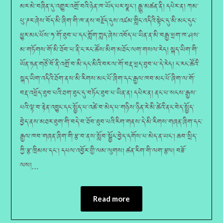
མར་མེ་བཞིན་དུ་འགྱུར་འགྲོ་བའི་ཉེན་ཁ་ཡོད་པར་སྣང༌། རྒྱུ་མཚན་ནི། དཔེར་ན། ཀམ་
པུ་ཌར་ཞེས་བོད་མི་ཞིག་གི་ཁ་ནས་བརྗོད་དུས་འཛམ་གླིང་འདིའི་སྟེང་དུ་མི་མང་དུང་
ཕྱུར་མང་པོས་ཧ་གོ་ཐུབ་པ་དང་གློག་ཀླད་ཞེས་འབོད་པ་ཡིན་ན་མི་བརྒྱ་ཕྲག་ཁ་ཤས་
མ་གཏོགས་གོ་མི་ཐོབ་པ་ནི་ང་རང་ཚོས་མིག་མཐོང་ལག་གསལ་རེད། སྐད་ཡིག་གི་
ཡོན་ཏན་གཙོ་བོ་ནི་འགྲོ་བ་མི་དང་མིའི་བར་ལ་གོ་བརྡ་ཕྲད་ཐུབ་པ་དེ་རེད། ང་རང་ཚོའི་
སྐད་ཡིག་འདིའི་ཐོག་ནས་མི་རིགས་མང་པོ་ཞིག་དང་རྒྱལ་ཁབ་མང་པོ་ཞིག་ལ་གོ་
བརྡ་འཕྲོད་ཐུབ་པའི་ཐག་ཐུང་དུ་བཏོང་ཐུབ་པ་ཡིན་ན། དཔེར་ན། ནང་པ་སངས་རྒྱས་
པའི་ལྟ་བ་རྟེན་འབྱུང་དང་སྤྱོད་པ་འཚེ་བ་མེད་པ་གཉིས་ཉིན་རེ་མི་ཚེའི་ནང་བེད་སྤྱོད་
བྱེད་ནས་མཐར་ཐུག་གི་བདེ་བ་ཐོབ་ཐུབ་པའི་རིག་གནས་དེ་མི་རིགས་གཞན་ཞིག་དང་
རྒྱལ་ཁབ་གཞན་ཞིག་གི་རྩ་བ་ནས་སློབ་སྦྱོང་བྱེད་དགོས་པ་མེད་ན་ཡང༌། ཆབ་སྲིད་
ཀྱི་རྩ་ཁྲིམས་དང༌། དཔལ་འབྱོར་གྱི་ལམ་ལུགས། ཚན་རིག་གི་ལག་རྩལ། བཟོ་
ལས།…
Read more