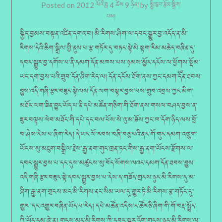
Posted on
2012 ལོའི་ཟླ 4 ཚེས 9 ཉིན།
by
སྤྱི་ཁྱབ་རྩོམ་སྒྲིག་
པས།
སྐྱིད་བྱམས་བསྟན་འཛིན་དགའ་བ། མི་རིགས་ཤིག་ལ་དབང་སྒྱུར་བྱ་འདོད་ན་མི་
རིགས་དེའི་ཆིག་སྒྲིལ་གྱི་ནུས་པ་རྩ་གཏོར་དུ་བཏང་སྟེ་མེ་སྟག་རིམ་མཆེད་བཞིན་དུ་
དབང་སྒྱུར་བྱ་དགོས་པ་ནི་དམག་དོན་མཁས་པས་ཉམས་མྱོང་དངོས་ལ་ཕྱོགས་སྡོམ་
ཡང་དག་བྱས་པའི་གྲུབ་དོན་ཞིག་རེད་ལ། དོན་དངོས་ཐོག་ནས་ཀྱང་དམག་དོོན་ཐབས་
བྱུས་འདི་གཞི་རྩར་བཟུང་སྟེ་ལས་དོན་ལག་བསྟར་བྱས་པས་གྲུབ་འབྲས་ཀྱང་མིག་
མཐོང་ལག་ཟིན་བྱུང་ཡོད་པ་ནི་དཔེ་མཚོན་གཅིག་གི་ཐོག་ནས་གསལ་བཤད་བྱས་ན་
ཟུར་བལྟས་ལེབ་མཐོང་གི་དཔེ་དང་བལ་པོས་སེ་འུ་མ་ཟོས་ཀྱང་ཁ་དོག་ཉིད་ལས་བྲོ་
བ་ཤེས་ངེས་པ་ཞིག་རེད། དེ་ཡང་ལོ་རབས་བཞི་བཅུ་པའི་ནང་གོ་གུང་དམག་འཁྲུག་
ཡོངས་སུ་མཇུག་བསྒྲིལ་རྗེས་རྒྱ་ནག་གུང་ཁྲན་ཏང་གིས་རྒྱ་ནག་ཡོངས་རྫོགས་ལ་
དབང་སྒྱུར་བྱས་པ་དང་དུས་མཚུངས་སུ་བོད་སོགས་ལའང་དམག་དོན་ཐབས་བྱུས་
འདི་གཞི་རྩར་བཟུང་སྟེ་དབང་སྒྱུར་བྱས་པ་དེས་ད་གཟོད་གྲངས་ཉུང་མི་རིགས་དུ་མ་
ཞིག་རྒྱ་ནག་གྲངས་མང་མི་རིགས་ནང་སིམ་ཡལ་དུ་གྱུར་ཏེ་མི་རིགས་རྩ་གཏོང་དུ་
གྱུར ་དང་འགྱུར་བཞིན་ཡོད་པ་རེད། དཔེ་མཚོན་འདིས་ང་ཚོར་ཅི་ཞིག་གི་གོ་བརྡ་སྤྲོད་
ཀྱི་ཡོད་དམ་ཞེ་ན། གྲངས་མང་མི་རིགས་ཀྱི་དབང་སྒྱུར་འོག་གྲངས་ཉུང་མི་རིགས་ལ་