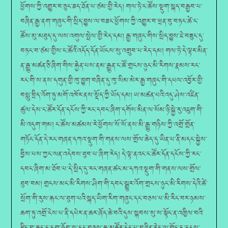
ཕྱོགས་ཀྱི་འགྱུར་བ་ཅུང་ཟད་ཐོན་པ་ཙམ་གྱི་རེད། གལ་ཏེ་ང་ཚོས་སྡུག་སྐད་བརྒྱབ་པ་
བཞིན་རྒྱ་ནག་གཞུང་གི་སྲིད་བྱུས་ལ་བཟང་ཕྱོགས་ཀྱི་འགྱུར་བ་ཕྲན་བུ་བཏང་ཚེ་ང་
ཚོས་མུ་མཐུད་དུ་ལས་འགུལ་སྤེལ་གྱི་རེད་དམ། རྒྱ་གཞུང་གིས་སྲིད་བྱུས་ཇེ་བཟུང་དུ་
བཏང་བ་ཙམ་གྱིས་ང་ཚོའི་འདོད་དོན་ཡོངས་སུ་འགྲུབ་པ་རེད་དམ། གལ་ཏེ་དེ་ལྟར་མིན་
ན་རྒྱུ་མཚན་ཅི་ཞིག་གིས་རྐྱེན་པས་ནམ་རྒྱུན་ང་ཚོ་གྲངས་ཉུང་མི་རིགས་རྣམས་རང་
རང་གི་ས་ནས་དགུན་གྱི་ཁུ་བྱུག་བཞིན་དུ་ཁུ་སིམ་མེར་རྒྱ་གཞུང་གི་དཔལ་འབྱོར་གྱི་
བསླུ་བྲིད་འོག་ཏུ་མགོ་འཁོར་ནས་སྡོད་ཀྱི་ཡོད་དམ། ཡ་མཚན་པའི་འདུ་ཤེས་འཛིན་
ཚུལ་དེས་ང་ཚོར་དོན་དངོས་ཀྱི་རང་དབང་ཞིག་དགོས་མིན་ལ་སོམ་ཉི་སྐྱེ་རུ་འཇུག་གི་
མི་འདུག་གམ། ང་ཚོས་མཚམས་རེ་ཕྱོགས་སོ་སོ་ནས་མི་རྒྱུ་གཉིས་ཀྱི་འགྲོ་གྲོན་
གཏོང་དོན་དེ་རང་གཞན་དཀའ་སྡུག་གི་གནས་ལས་གྲོལ་ཆེད་དུ་ཡིན་པ་ནི་མདང་སྐྱེས་
བྱིས་པས་ཀྱང་ལན་འདེབས་ཐུབ་པ་ཞིག་རེད། དེ་ལྟ་ནའང་ང་ཚོར་དོན་དངོས་ཀྱི་རང་
དབང་ཞིག་མ་ཐོབ་པ་དེ་སྲིད་དུ་རང་གཞན་ཚང་མ་དཀའ་སྡུག་གི་གནས་ལས་གྲོལ་
ཐུབ་བམ། གྲངས་མང་མི་རིགས་ཤིག་གི་དབང་སྒྱུར་འོག་གྲངས་ཉུང་མི་རིགས་དེའི་ཚེ་
སྲོག་གི་རུས་རྐང་ལ་ཐུག་པའི་སྐད་ཡིག་རིག་གཞུང་དང་བཅས་པ་མི་རིང་བར་ཉམས་
ཆག་ཏུ་འགྲོ་ངེས་པ་ནི་དཔེར་ན་ཆར་ཞོད་ཆེ་བའི་དུས་སྐབས་སུ་ས་སྟོང་ན་འཁྱིལ་བའི་