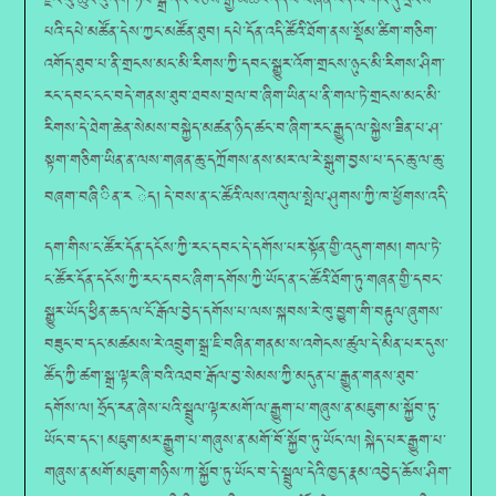
རྫིང་བུ་ཆུང་ངུ་དག་ཧོབ་སྒྲ་དང་བཅས་རྒྱ་མཚོར་དེད་པ་བཞིན་རེད་ལ་གོང་དུ་དྲངས་
པའི་དཔེ་མཚོན་དེས་ཀྱང་མཚོན་ཐུབ། དཔེ་དོན་འདི་ཚོའི་ཐོག་ནས་སྡོམ་ཚིག་གཅིག་
འགོད་ཐུབ་པ་ནི་གྲངས་མང་མི་རིགས་ཀྱི་དབང་སྒྱུར་འོག་གྲངས་ཉུང་མི་རིགས་ཤིག་
རང་དབང་ངང་བདེ་གནས་ཐུབ་ཐབས་བྲལ་བ་ཞིག་ཡིན་པ་ནི་གལ་ཏེ་གྲངས་མང་མི་
རིགས་དེ་ཐེག་ཆེན་སེམས་བསྐྱེད་མཚན་ཉིད་ཚང་བ་ཞིག་རང་རྒྱུད་ལ་སྐྱེས་ཟིན་པ་ཤ་
སྟག་གཅིག་ཡིན་ན་ལས་གཞན་ཆུ་དཀྲོགས་ནས་མར་ལ་རེ་སྒུག་བྱས་པ་དང་ཆུ་ལ་ཆུ་
བཞག་བཞིིན་ར ེད། དེ་བས་ན་ང་ཚོའི་ལས་འགུལ་སྤེལ་ཤུགས་ཀྱི་ཁ་ཕྱོགས་འདི་
དག་གིས་ང་ཚོར་དོན་དངོས་ཀྱི་རང་དབང་དེ་དགོས་པར་སྟོན་གྱི་འདུག་གམ། གལ་ཏེ་
ང་ཚོར་དོན་དངོས་ཀྱི་རང་དབང་ཞིག་དགོས་ཀྱི་ཡོད་ན་ང་ཚོའི་ཐོག་ཏུ་གཞན་གྱི་དབང་
སྒྱུར་ཡོད་ཕྱིན་ཆད་ལ་ངོ་རྒོལ་བྱེད་དགོས་པ་ལས་སྐབས་རེ་ཁུ་བྱུག་གི་བརྟུལ་ཞུགས་
བཟུང་བ་དང་མཚམས་རེ་འབྲུག་སྒྲ་ཇི་བཞིན་གནམ་ས་འགེངས་ཚུལ་དེ་མིན་པར་དུས་
ཚོད་ཀྱི་ཚག་སྒྲ་ལྟར་ཞི་བའི་འཐབ་རྒོལ་བྱ་སེམས་ཀྱི་མདུན་པ་རྒྱུན་གནས་ཐུབ་
དགོས་ལ། ཧྲོད་རན་ཞེས་པའི་སྦྲུལ་ལྟར་མགོ་ལ་རྒྱུག་པ་གཞུས་ན་མཇུག་མ་སྐྱོབ་ཏུ་
ཡོང་བ་དང་། མཇུག་མར་རྒྱུག་པ་གཞུས་ན་མགོ་བོ་སྐྱོབ་ཏུ་ཡོང་ལ། སྐེད་པར་རྒྱུག་པ་
གཞུས་ན་མགོ་མཇུག་གཉིས་ཀ་སྐྱོབ་ཏུ་ཡོང་བ་དེ་སྦྲུལ་དེའི་ཁྱད་རྣམ་འབྱེད་ཆོས་ཤིག་