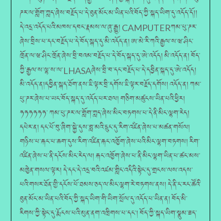
ཌར་ལ་གློག་ཀླད་ཞེས་བརྗོད་པ་དེ་ཐུན་མོང་མ་ཡིན་པའི་བོད་ཀྱི་སྐད་ཡིག་དུ་འདོད་དོ།།
དེ་འདྲ་འདོད་པའི་མཁས་དབང་རྣམས་ལ་ཞུ་རྒྱུ། CAMPUTERཀམ་པུ་ཌར་
ཞེས་བྲིས་པ་དང་བརྗོད་པ་དེ་བོད་སྐད་དུ་མི་འདོད་ན། ཨ་མེ་རི་ཀའི་རྒྱལ་ས་ཝ་ཤིང་
ཁྲོན་ལ་ཝ་ཤིང་ཁྲོན་ཞེས་བྲི་བའམ་བརྗོད་པ་དེ་བོད་སྐད་དུ་ཨེ་འདོད། མི་འདོད་ན། བོད་
ཀྱི་རྒྱལ་ས་ལྷ་ས་ལ་LHASAཞེས་བྲི་བ་དང་བརྗོད་པ་དེ་དབྱིན་སྐད་དུ་ཨེ་འདོད།
མི་འདོད་ན།དབྱིན་སྐད་ཐོག་ནས་ཇི་ལྟར་བྲི་དགོས་ཇི་ལྟར་བརྗོད་དགོས། འདོད་ན། ཀམ་
པུ་ཌར་ཞེས་པ་ཡང་བོད་སྐད་དུ་འདོད་པར་ཐལ། གཅིག་མཚུངས་ཡིན་པའི་ཕྱིར།
ཧཧཧཧཧཧ་ ཀམ་པུ་ཌར་ལ་གློག་ཀླད་ཞེས་མིང་བཏགས་པ་དེ་ནི་མིང་ལྷག་རེད།
དཔེར་ན། དང་པོ་བུ་ཞིག་སྐྱེ་དུས་བླ་མའི་དྲུང་དུ་རིག་འཛིན་ཞེས་པ་མཚན་གསོལ།
གཉིས་པ་རྐང་པ་ཆག་དུས་རིག་འཛིན་རྐང་འཁྱོག་ཞེས་པའི་མིང་ལྷག་བཏགས། རིག་
འཛིན་ཞེས་པ་ནི་དངོས་མིང་རེད་ལ། རྐང་འཁྱོག་ཞེས་པ་ནི་མིང་ལྷག་ཡིན་པ་ཚང་མས་
མཁྱེན་གསལ་ལྟར། དེ་དང་དེ་འདྲ་བའི་འཛམ་གླིང་འདིའི་སྟེང་དུ་གྲངས་ལས་འདས་
པའི་གསར་ཐོན་གྱི་དངོས་པོ་ཐམས་ཅད་ལ་མིང་ལྷག་རེ་བཏགས་ནས། དེ་ནི་ང་རང་ཚོའི་
ཐུན་མོང་མ་ཡིན་པའི་བོད་ཀྱི་སྐད་ཡིག་གི་ཡིག་སྲོལ་དུ་འདོད་པ་ཡིན་ན། བོད་མི་
རིགས་ཀྱི་སྟེང་དུ་རྨོངས་པའི་མུན་ནག་འཁྲིགས་པ་དང༌། བོད་ཀྱི་སྐད་ཡིག་སྣུམ་ཟད་