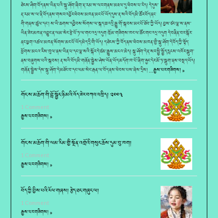
ཐེངས་ཤིག་བོད་ནས་ཡིན་པའི་སྐུ་ཤོག་ཞིག་རྡ་རམ་ས་ལར་གནས་མཇལ་དུ་ཕེབས་པ་རེད། དེ་དུས་
རྡ་རམ་ས་ལ་ནི་བོད་ནས་གསར་འབྱོར་ཕེབས་མཁན་མང་པོ་ཡོད་དུས་རྡ་སའི་བོད་མི་ཚོར་བོད་ནང་
གི་གནས་ཚུལ་དང་། ས་ཡི་ཆགས་དབྱིབས་སོགས་ལ་སྐད་ཆ་འདྲི་རྒྱུ་གོ་སྐབས་མང་པོ་ཐོབ་ཀྱི་ཡོད། བྱས་ཙང་ལྷ་ས་ནས་
ཡིན་ཟེར་མཁན་འབྱུང་ན་ལམ་སེང་རྩེ་པོ་ཏ་ལ་གང་འདྲ་འདུག ཁྲོམ་གཟིགས་ཁང་ལ་ཚོང་གང་འདྲ་འདུག དེ་བཞིན་བར་སྐོར་
ནང་ཕྱག་འཚལ་མཁན་སོགས་མང་པོ་ཡོད་མེད་དྲི་གི་ཡོད། ད་ཐེངས་ཀྱི་བོད་ནས་ཕེབས་མཁན་གྱི་སྐུ་ཤོག་དེ་བོད་ཀྱི་སྟོད་
ཕྱོགས་མངའ་རིས་ཁུལ་ནས་ཡིན་པ་དང་ལྷ་སའི་སྐོར་དེ་ཙམ་རྒྱུས་མངའ་མེད། སྐུ་ཤོག་དེ་རྡ་སར་སྤྱི་སྤྱོད་རླངས་འཁོར་སྒུག་
ནས་བཞུགས་པའི་སྐབས། རྡ་སའི་བོད་མི་གཞོན་སྐྱེས་ཤེས་ཡོན་ཡོད་མདོག་ཁ་པོ་ཞིག་རྐྱང་དེར་མོ་ཏ་སྒུག་ནས་བསྡད་ཡོད།
གཞོན་སྐྱེས་དེས་སྐུ་ཤོག་དེ་མཐོང་བ་དང་ལམ་སེང་རྒན་ལ་བོད་ནས་ཕེབས་པས་ཞེས་དྲིས། …
རྒྱས་པར་གཟིགས། »
གོང་ས་མཆོག་གི་བློ་སྦྱོང་ཉི་མའི་འོད་ཟེར་བཀའ་འཁྲིད། ༢༠༠༣
1 Comment
རྒྱས་པར་གཟིགས། »
གོང་ས་མཆོག་གི་ལམ་རིམ་གྱི་སྔོན་འགྲོའི་གསུང་ཆོས་དུམ་བུ་ཁག།
1 Comment
རྒྱས་པར་གཟིགས། »
བོད་ཀྱི་བྱིས་པའི་རོལ་གཞས། རྩེད་ཐང་གཞུང་ལ།
1 Comment
རྒྱས་པར་གཟིགས། »