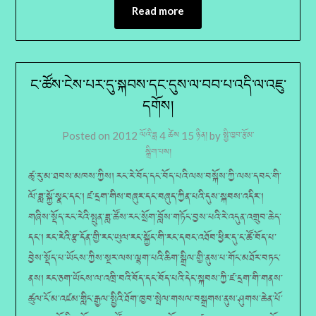
Read more
ང་ཚོས་ངེས་པར་དུ་སྐབས་དང་དུས་ལ་བབ་པ་འདི་ལ་འཇུ་
དགོས།
Posted on
2012 ལོའི་ཟླ 4 ཚེས 15 ཉིན།
by
སྤྱི་ཁྱབ་རྩོམ་
སྒྲིག་པས།
ཚྭ་རུ་མ་ཐབས་མཁས་ཀྱིས། རང་རེ་བོད་དང་བོད་པའི་ལས་བསྐོས་ཀྱི་ལས་དབང་གི་
ལོ་ཟླ་སྐྱོ་སྣང་དང་། ཛ་དྲག་གིས་བཞུར་དང་བཞུད་ཀྱིན་པའི་དུས་སྐབས་འདིར་།
གཞིས་སྡོད་རང་རེའི་སྤུན་ཟླ་ཚོས་རང་སྲོག་བློས་གཏོང་བྱས་པའི་རེ་འདུན་འགྲུབ་ཆེད་
དང་། རང་རེའི་རྩ་དོན་གྱི་རང་ཡུལ་རང་སྐྱོང་གི་རང་དབང་འཐོབ་ཕྱིར་དུ་ང་ཚོ་བོད་པ་
བྱེས་སྡོད་པ་ཡོངས་ཀྱིས་སྔར་ལས་ལྷག་པའི་ཆིག་སྒྲིལ་གྱི་ནུས་པ་གོང་མཐོར་བཏང་
ནས། རང་ཅག་ཡོངས་ལ་འཁྲི་བའི་བོད་དང་བོད་པའི་དེང་སྐབས་ཀྱི་ཛ་དྲག་གི་གནས་
ཚུལ་ངོ་མ་འཛམ་གླིང་རྒྱལ་སྤྱིའི་ཐོག་ཁྱབ་སྤེལ་གསལ་བསྒྲགས་ནུས་ཤུགས་ཆེན་པོ་