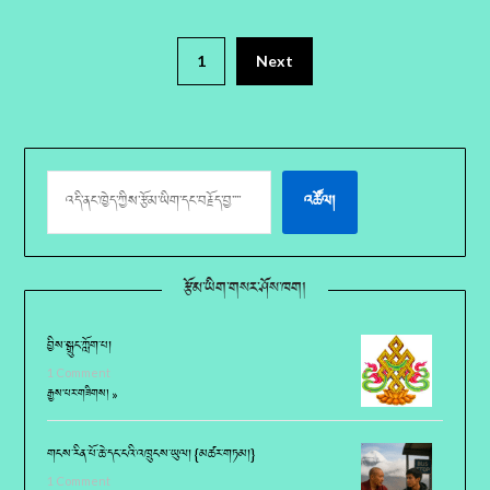
1
Next
འཚོལ།
རྩོམ་ཡིག་གསར་ཤོས་ཁག།
བྱིས་སྒྲུང་ཀློག་པ།
1 Comment
རྒྱས་པར་གཟིགས། »
གངས་རིན་པོ་ཆེ་དང་ངའི་འཁྲུངས་ཡུལ། {མཚར་གཏམ།}
1 Comment