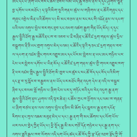
ཨང་དང་པོ་ཞིག་ཡོང་བར་ང་ཚོས་ཐབས་ལམ་ཡོད་རྒུ་བཙལ་ནས་ད་དུང་ཤུགས་སྣོན་
བྱ་དགོས་པར་མཐོང་། ད་ལྟའི་མིག་སྔའི་གནས་ཚུལ་ལ་གཞིགས་ན་ང་ཚོའི་གཞུང་དང་
གཞུང་འབྲེལ་མིན་པའི་ཚོགས་པ། མི་མང་བཅས་ནས་རང་རང་གི་འཇོན་ནུས་ལ་དཔག་
པའི་ལས་འགུལ་སྤེལ་བར་གང་ཐུབ་ངང་འཕག་འཚག་རྒྱག་གིན་ཡོད་མོད། ད་དུང་
རྒྱལ་སྤྱིའི་ཐོག་རྒྱ་མཚོའི་ནང་ཁ་བ་འབབ་པ་ཇི་བཞིན་ང་ཚོའི་ཛ་དྲག་གནས་ཚུལ་དྲིལ་
བསྒྲགས་ནི་ཅི་ཡང་གྲག་འགུལ་མེད་པའམ། ང་ཚོའི་ད་ལྟའི་ཧ་ཅང་ཛ་དྲག་གནས་བབ་
ལ་དཔག་ན་འཛམ་གླིང་གསར་འགྱུར་ཨང་དང་པོར་མ་སླེབས་ན་ཡང་ཨང་གཉིས་པར་
ངེས་པར་སླེབས་དགོས་པ་ཡིན་མོད། ང་ཚོའི་ཛ་དྲག་གནས་ཚུལ་གྱི་གསར་འགྱུར་ཁག་
ནི་ཕར་འཛམ་གླིང་རྒྱལ་སྤྱིའི་ཐོག་མི་ཁྱབ་པར་ཚུར་ང་རང་ཚོ་བོད་དང་བོད་པའི་མིག་
དང་རྣ་བ་རུ་སྐོར་བ་བརྒྱབས་ནས་ཡོད་པར་མཐོང་གིན་འདུག དེས་ན་འདི་ལ་བསྐྱར་
ཞིབ་དང་བསམ་བློ་གཉིས་པ་ཞིག་ངེས་པར་དུ་གཏོང་བའི་དུས་རེད་འདུག རྒྱ་ནག་
རྒྱལ་སྤྱིའི་ཐོག་ནུས་ཤུགས་འདི་ལྟར་ཆེ་ན། ང་ཚོས་ཀྱང་ཁ་ཕྱོགས་དང་ལམ་ཁ་གཞན་
པ་ཞིག་བཙལ་ནས་ལས་འགུལ་སྤེལ་ན་ཅིས་མི་ཆོག དེང་སྐབས་རྒྱ་ནག་དཔོན་
རིགས་ནང་ཁུལ་འཆམ་མཐུན་མེད་པ་དང་། རྒྱ་ནག་གི་མང་ཚོགས་དང་སོག་པོས་
ཡར་ལངས་བྱེད་ཀྱིན་ཡོད་པ། ཕྱི་སྡོད་རྒྱ་མི་མང་གཙོ་དོན་གཉེར་པ་དང་རྒྱ་ནག་དང་
འགལ་ཟླའི་རྒྱལ་ཁབ་སོགས་འདི་དག་ཡོད་ཚད་ང་ཚོ་བོད་ཀྱི་རྩ་དོན་འཐབ་རྩོད་ཀྱི་གོ་