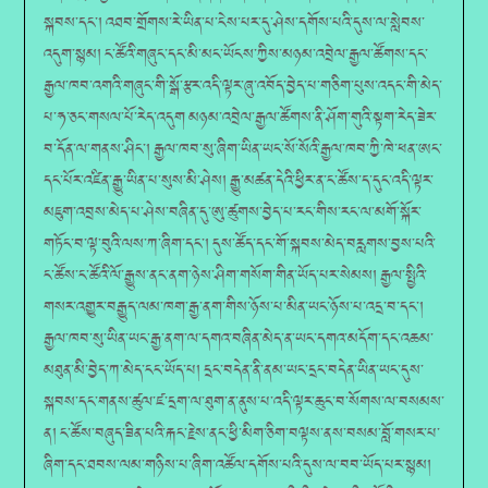
སྐབས་དང་། འཐབ་གྲོགས་རེ་ཡིན་པ་ངེས་པར་དུ་ཤེས་དགོས་པའི་དུས་ལ་སླེབས་
འདུག་སྙམ། ང་ཚོའི་གཞུང་དང་མི་མང་ཡོངས་ཀྱིས་མཉམ་འབྲེལ་རྒྱལ་ཚོགས་དང་
རྒྱལ་ཁབ་འགའི་གཞུང་གི་སྒོ་རྩར་འདི་ལྟར་ཞུ་འབོད་བྱེད་པ་གཅིག་པུས་འདང་གི་མེད་
པ་ཧ་ཅང་གསལ་པོ་རེད་འདུག མཉམ་འབྲེལ་རྒྱལ་ཚོགས་ནི་ཤོག་གུའི་སྟག་རེད་ཟེར་
བ་དོན་ལ་གནས་ཤིང་། རྒྱལ་ཁབ་སུ་ཞིག་ཡིན་ཡང་སོ་སོའི་རྒྱལ་ཁབ་ཀྱི་ཁེ་ཕན་ཨང་
དང་པོར་འཛིན་རྒྱུ་ཡིན་པ་སུས་མི་ཤེས། རྒྱུ་མཚན་དེའི་ཕྱིར་ན་ང་ཚོས་ད་དུང་འདི་ལྟར་
མཇུག་འབྲས་མེད་པ་ཤེས་བཞིན་དུ་ཨུ་ཚུགས་བྱེད་པ་རང་གིས་རང་ལ་མགོ་སྐོར་
གཏོང་བ་ལྟ་བུའི་ལས་ཀ་ཞིག་དང་། དུས་ཚོད་དང་གོ་སྐབས་མེད་བརླགས་བྱས་པའི་
ང་ཚོས་ང་ཚོའི་ལོ་རྒྱུས་ནང་ནག་ཉེས་ཤིག་གསོག་གིན་ཡོད་པར་སེམས། རྒྱལ་སྤྱིའི་
གསར་འགྱུར་བརྒྱུད་ལམ་ཁག་རྒྱ་ནག་གིས་ཉོས་པ་མིན་ཡང་ཉོས་པ་འདྲ་བ་དང་།
རྒྱལ་ཁབ་སུ་ཡིན་ཡང་རྒྱ་ནག་ལ་དགའ་བཞིན་མེད་ན་ཡང་དགའ་མདོག་དང་འཆམ་
མཐུན་མི་བྱེད་ཀ་མེད་ངང་ཡོད་པ། དྲང་བདེན་ནི་ནམ་ཡང་དྲང་བདེན་ཡིན་ཡང་དུས་
སྐབས་དང་གནས་ཚུལ་ཛ་དྲག་ལ་ཐུག་ན་ནུས་པ་འདི་ལྟར་ཆུང་བ་སོགས་ལ་བསམས་
ན། ང་ཚོས་བཞུད་ཟིན་པའི་རྐང་རྗེས་ནང་ཕྱི་མིག་ཅིག་བལྟས་ནས་བསམ་བློ་གསར་པ་
ཞིག་དང་ཐབས་ལམ་གཉིས་པ་ཞིག་འཚོལ་དགོས་པའི་དུས་ལ་བབ་ཡོད་པར་སྙམ།