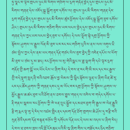
ཏུ་སྣང་བ་ལྟར་གྲངས་ཉུང་མི་རིགས་གཅིག་ལ་དྲག་གནོན་བྱེད་དུས་གྲངས་ཉུང་མི་
རིགས་གཞན་དེས་འབོད་སྒྲ་སྒྲོག་ཐུབ་དགོས་ལ། གྲངས་ཉུང་མི་རིགས་གཞན་དེར་
དྲག་གནོན་བྱེད་དུས་གྲངས་ཉུང་མི་རིགས་ཚུར་ཕྱོགས་དེས་འབོད་སྒྲ་སྒྲོག་ཐུབ་དགོས་
ཤིང་། གྲངས་ཉུང་མི་རིགས་གཅིག་གིས་ཡར་ལངས་བྱེད་དུས་གྲངས་ཉུང་མི་རིགས་
གཞན་དེས་ཀྱང་ཡར་ལངས་བྱེད་ཐུབ་པ་དགོས། དེ་ལས་ལྡོག་སྟེ་དགྲ་ཕྱོགས་ཀྱི་
སྟོབས་ཤུགས་ལ་རྒྱུས་ལོན་མི་ཐུབ་པར་རང་རང་གཅིག་པུའི་ས་ནས་ལས་འགུལ་ཇི་
ཙམ་སྤེལ་ཀྱང་དེས་ནམ་ཡང་གནད་དོན་གཙང་སེལ་ཐུབ་བྱེད་ཀྱི་འབེན་དངོས་ལ་ཕོག་
མི་ཐུབ་པ་ཙམ་དུ་མ་ཟད། རང་ཕྱོགས་ལ་མུ་གེའི་སྒང་ལ་ཟླ་ལྷག་གི་དཔེ་ལྟར་དྲག་
གནོན་གྱི་ཆག་སྒོ་ཡང་ཡོང་ངེས་པ་ཞིག་རེད། དེ་བས་ན་རང་གི་མི་མང་དང་རང་རྒྱལ་
གྱི་བདེ་སྡུག་སླད་ཞི་བའི་འཐབ་རྒོལ་བྱ་སེམས་ཀྱི་སྙིང་སྟོབས་ལྡན་པ་ཞིག་ཡིན་ཚེ་རུ་
ངར་དང་ཚོར་ཤུགས་ཀྱི་གཞན་དབང་དུ་མ་སོང་བར་དགྲ་ཕྱོགས་ཀྱི་སྟོབས་ཤུགས་ལ་
མྱོང་རྒྱུས་ཆ་ཚང་ཐུབ་པའི་ཐོག་ནས་ཐབས་བྱུས་གནད་ལ་འཁེལ་བ་གདེང་དགོས་པ་
ནི་གནས་སྐབས་རང་ཕྱོགས་ཀྱི་ཁེ་ཕན་སྲུང་སྐྱོབ་དང་མཐར་ཐུག་གི་རྒྱལ་ཁ་ལེན་རྒྱུའི་
རྩི ག་རྨང་ལྟ་བུ་དེ་རེད་ལ་འཛམ་གླིང་ནང་དམག་དོན་ཐོག་གྲགས་ཆེ་ཤོས་དུ་བརྩི་བའི་
སུན་ཙེའི་དམག་དོན་བསྟན་བཅོས་ཀྱི་དགོངས་དོན་ཡང་དེ་ལས་མ་འདས་པ་ཞིག་རེད།
དེ་བས་ན་ཐབས་བྱུས་འདི་བློ་ངོར་ཆུད་པའི་མི་སྣ་ཞིག་གིས་ད་གཟོད་རང་ཉིད་གཅིག་