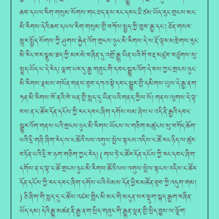
ཆབ་དཔལ་རིག་གསུམ་སོགས་གང་ཐད་ནས་རང་དབང་ཇི་ཙམ་ཡོད་རུང་གྲངས་མང་
མི་རིགས་དེའི་ཆབ་དཔལ་རིག་གསུམ་གྱི་བཀོལ་སྤྱད་ཀྱི་ཁྱབ་རྒྱ་དང་། ཐོན་གསར་
མྱུར་སྤྱོད་སོགས་ཀྱི་ཤུགས་རྐྱེན་འོག་གྲངས་ཉུང་མི་རིགས་དེ་ས་རྡོ་ལྟར་མཁྲེགས་རུང་
མི་རིང་བར་སྣུམ་ཟད་ཀྱི་མར་མེ་བཞིན་དུ་འགྲོ་རྒྱུ་ཡིན་པའི་གོ་བརྡ་མཛུབ་བཙུགས་སུ་
སྤྲད་ཡོད་པ་དེ་རེད། ལྷག་པར་དུ་རྒྱ་གཞུང་གི་དབང་སྒྱུར་འོག་དེ་བས་ཀྱང་གྲངས་ཉུང་
མི་རིགས་རྣམས་གསོན་གནས་ཐུབ་དཀའ་སྟེ་དབང་སྒྱུར་གྱི་དམིགས་ཡུལ་དེ་རྒྱ་ནག་
ཧན་མི་རིགས་ཁོ་ནའི་ཁེ་ཕན་གྱི་སླད་དུ་ཡིན་པའི་གནད་ཀྱིས་སོ། གནས་ལུགས་དེ་ལྟ་
བས་ན་ང་ཚོར་དོན་དངོས་ཀྱི་རང་དབང་ཞིག་དགོས་སམ་ཞེས་པ་འདི་ནི་རྒྱའི་དབང་
སྒྱུར་འོག་གནས་པའི་གྲངས་ཉུང་མི་རིགས་ཡོངས་ལ་གཅིག་མཚུངས་སུ་བཀོད་ཆོག་
པའི་དྲི་གཞི་ཞིག་རེད་ལ་ང་ཚོའི་ལས་འགུལ་སྤེལ་སྟངས་འདིས་ང་ཚོ་རང་ཉིད་ལ་ཚུར་
བཏོན་པའི་དྲི་བ་ཉག་གཅིག་ཀྱང་རེད། ( གལ་ཏེ་ང་ཚོར་དོན་དངོས་ཀྱི་རང་དབང་ཞིག་
དགོས་ན་ད་ལྟ་ང་ཚོ་གྲངས་ཉུང་མི་རིགས་ཚོའི་ལས་འགུལ་སྤེལ་སྟངས་འདིས་ང་ཚོར་
དོན་དངོས་ཀྱི་རང་དབང་ཞིག་དགོས་པའི་སེམས་དོན་ཕྱིར་མཚོན་ཐུབ་ཀྱི་འདུག་གམ།
) ཅི་ཞིག་གི་སླད་དུ་ང་ཚོས་འཛམ་གླིང་མི་མང་གི་མདུན་སར་སྡུག་སྐད་རྒྱག་བཞིན་
ཡོད་དམ། དེའི་རྒྱུ་མཚན་ནི་རྒྱ་ནག་སྲིད་གཞུང་གི་རྒྱུན་ལྡན་གྱི་སྲིད་བྱུས་ལ་ལྡོག་