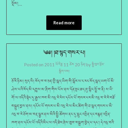
Read more
༄༅། །ཐ་སྙད་གསར་པ།
Posted on
2011 ལོའི་ཟླ 11 ཚེས 20 ཉིན།
by
སྤྱི་ཁྱབ་རྩོམ་
སྒྲིག་པས།
ཅོ་རི་ཉི་མ། སུད་སི། བོད་ཁ་བ་ཅན་གྱི་སྐད་ཡིག་གི་སྐོར་ལ་ང་རང་བོད་སྐད་ཡག་པོ་མི་
ཤེས་པའི་བོད་མི་དཀྱུས་མ་ཞིག་གིས་ངོས་ནས་དོན་ཅུང་ཟད་ཞུ་སྙིང་སྤྲོ་བ་ནི། ས་ཡི་
གོ་ལ་འདིའི་སྟེང་དུ་རྒྱལ་ཁབ་མི་འདྲ་རེ་རེས་དངོས་པོ་གསར་པར་མི་འདྲ་བ་རེ་རེ་བཟོ་
བསྐྲུན་བྱས་ནས། དངོས་པོ་གསར་པ་མི་འདྲ་རེ་ལ་མིང་ཚིག་གི་ཐ་སྙད་གསར་པ་མི་
འདྲ་བ་རེ་ཐོག་མ་བརྡ་སྦྱར་ནས་མིའི་སྤྱི་ཚོགས་ནང་དུ་རླུང་འཕྲིན་དང་བརྙན་འཕྲིན་
ཁག་ནས་དངོས་པོ་འདིའི་མིང་ལ་འདི་ཟེར་ཞེས་ཁྱབ་བསྒྲག་བྱེད་པ་དང༌། དེ་འདྲ་བའི་