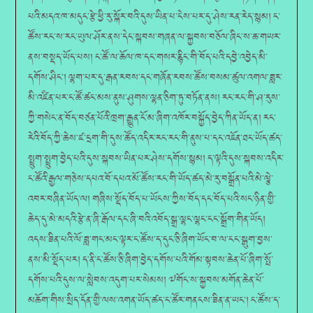
པའི་མདའ་ཁ་མདུང་རྩེ་ཕྱི་རུ་སྐོར་བའི་དུས་ཡིན་པ་ངེས་པར་དུ་ཤེས་རན་རེད་སྙམ། ང་
ཚོས་རང་ས་རང་ཡུལ་ཤོར་ནས་དེང་སྐབས་གཞན་ལ་སྐྱབས་བཅོལ་ཞིང་ས་ཆ་གཡར་
ནས་བསྡད་ཡོད་པས། ང་ཚོ་ལ་ཆོལ་ཁ་དང་གསར་རྙིང་གི་བོད་པའི་དབྱེ་འབྱེད་མི་
དགོས་ཤིང་། ལྷག་པར་དུ་རྒན་རབས་དང་གཞོན་རབས་ཚོས་བསམ་ཚུལ་འགལ་ཟླར་
མི་འཛིན་པར་ང་ཚོ་ཚང་མས་ནུས་ཤུགས་ལྷན་ཅིག་ཏུ་བཏོན་ནས། རང་རང་གི་ཤ་རུས་
ཀྱི་གསེང་ན་བོད་བཙན་པོའི་ཁྲག་རྒྱུན་ངོ་མ་ཞིག་འཁོར་བསྐྱོད་བྱེད་ཀིན་ཡོད་ན། རང་
རེའི་བོད་ཀྱི་ཆེས་ཛ་དྲག་གི་དུས་ཚོད་འདིར་རང་རང་གི་ནུས་པ་དང་འཇོན་ཐང་ཡོད་ཚད་
སྤྲུག་སྤྲུག་བྱེད་པའི་དུས་སྐབས་ཡིན་པར་ཤེས་དགོས་སྙམ། ད་ལྟའི་དུས་སྐབས་འདིར་
ང་ཚོའི་རྒྱལ་གཅེས་དཔའ་བོ་དཔའ་མོ་ཚོས་རང་གི་ཡོད་ཚད་མེ་རུ་བསྒྲོན་པའི་མེ་ལྕེ་
འབར་བཞིན་ཡོད་ལ། གཞིས་སྡོད་བོད་པ་ཡོངས་ཀྱིས་བོད་དང་བོད་པའི་སང་ཉིན་གྱི་
ཆེད་དུ་མེ་མདའི་རྩེ་ན་ཞི་རྒོལ་དང་ཞི་བའི་འབོད་སྒྲ་ལྷང་ལྷང་ངང་སྒྲོག་གིན་ཡོད།
འདས་ཟིན་པའི་ལོ་ཟླ་གང་མང་ལྟར་ང་ཚོས་ད་དུང་ཅི་ཞིག་ཡོང་བ་ལ་ངང་སྒུག་བྱས་
ནས་མི་སྡོད་པར། ད་ནི་ང་ཚོས་ཅི་ཞིག་བྱེད་དགོས་པའི་གོམ་སྟབས་ཆེན་པོ་ཞིག་སྤོ་
དགོས་པའི་དུས་ལ་སླེབས་འདུག་པར་སེམས། ༧གོང་ས་སྐྱབས་མགོན་ཆེན་པོ་
མཆོག་གིས་སྲིད་དོན་གྱི་ལས་འགན་ཡོད་ཚད་ང་ཚོར་གནངས་ཟིན་ན་ཡང་། ང་ཚོས་ད་