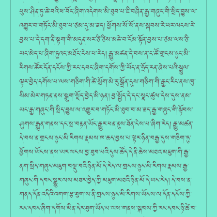
པུས་ཤིན་ཏུ་ཆེ་བའི་ཕ་བོང་ཞིག་འདེགས་མི་ཐུབ་པ་ཇི་བཞིན་རྒྱ་གཞུང་གི་སྲིད་བྱུས་ལ་
འགྱུར་བ་གཏོང་མི་ཐུབ་པ་ཙམ་དུ་མ་ཟད། ཕྱོགས་སོ་སོ་ནས་སྐབས་རེ་ཡར་ལངས་རེ་
བྱས་པ་དེ་དག་ནི་སྟག་གི་མདུན་སར་ཙི་ཙིས་མཆེ་བ་ངོམ་སྟོན་བྱས་པ་ཙམ་ལས་ཅི་
ཡང་མེད་པ་ཞིག་ཏུའང་མཐོང་ངེས་པ་རེད། རྒྱུ་མཚན་དེ་བས་ན་ང་ཚོ་གྲངས་ཉུང་མི་
རིགས་ཚོར་དོན་དངོས་ཀྱི་རང་དབང་ཞིག་དགོས་ཀྱི་ཡོད་ན་ཧྲོད་རན་ཞེས་པའི་སྦྲུལ་
ལྟར་བྱེད་དགོས་པ་ལས་གཅིག་གི་ཚེ་སྲོག་མེ་རུ་སྒྲོན་དུས་གཅིག་གི་རྒྱང་རིང་ནས་ཁུ་
སིམ་མེར་གཏན་ནས་སྒུག་སྡོད་བྱེད་མི་ཉན། བྱ་སྤྱོད་དེ་དང་སྣང་ཚུལ་དེས་དུས་ནམ་
ཡང་རྒྱ་གཞུང་གི་སྲིད་བྱུས་ལ་འགྱུར་བ་གཏོང་མི་ཐུབ་བ་མ་ཟད་རྒྱ་གཞུང་གི་སྟོབས་
ཤུགས་རྒྱུན་གནས་དང་སྲ་བརྟན་ཡོང་རྒྱུར་ཕན་ནུས་ཐོན་ངེས་པ་ཞིག་རེད། རྒྱུ་མཚན་
དེ་བས་ན་གྲངས་ཉུང་མི་རིགས་རྣམས་ཁ་ཆད་བྱས་པ་ལྟར་ཉིན་བརྒྱ་དུས་གཅིག་ཏུ་
ཕྱོགས་ཡོངས་ནས་ཡར་ལངས་བྱ་ཐུབ་པའི་དུས་ཚོད་དེ་ནི་ཆེས་མཐའ་མཇུག་གི་རྒྱ་
ནག་སྲིད་གཞུང་མཇུག་བསྡུ་བའི་ཉིན་མོ་དེ་རེད་ལ་གྲངས་ཉུང་མི་རིགས་རྣམས་རྒྱ་
གཞུང་གི་དབང་སྒྱུར་ལས་མཐར་བྱེད་ཀྱི་མཇུག་མཐའི་ཉིན་མོ་དེ་ཡང་རེད། དེ་བས་ན་
གནད་དོན་འདིའི་འགག་རྩ་ཐུག་ས་ནི་གྲངས་ཉུང་མི་རིགས་ཡོངས་ལ་དོན་དངོས་ཀྱི་
རང་དབང་ཞིག་དགོས་མིན་དེར་ཐུག་ཡོད་པ་ལས་གནས་སྐབས་ཀྱི་རང་དབང་ཉི་ཚེ་བ་