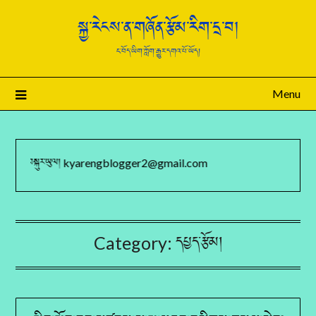
སྐྱ་རེངས་ན་གཞོན་རྩོམ་རིག་དྲ་བ།
ང་བོད་ཡིག་ཀློག་རྒྱུར་དགའ་པོ་ཡོད།
Menu
ྐུར་ཡུལ། kyarengblogger2@gmail.com
Category:
དཔྱད་རྩོམ།