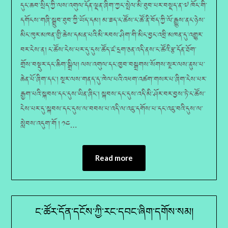
དུང་ཆབ་སྲིད་ཀྱི་ལས་འགུལ་དོན་ལྡན་ཞིག་ཀྱང་སྤེལ་མི་ཐུབ་པར་བསྡད་ན་༧ ཁོང་གི་
དགོངས་གཞི་སྒྲུབ་ཐུབ་ཀྱི་ཡོད་དམ། མ་ཟད་ང་ཚོས་ང་ཚོ་ནི་བོད་ཀྱི་ལོ་རྒྱུས་ནང་ཉེས་
མིང་ཁུར་མཁན་གྱི་ཆེས་དམན་པའི་མི་རབས་ཤིག་གི་མིང་བྱང་འབྲི་མཁན་དུ་འགྱུར་
བར་ངེས་ན། ང་ཚོས་ངེས་པར་དུ་དུས་ཚོད་ཛ་དྲག་ཅན་འདི་ནས་ང་ཚོའི་རྩ་དོན་ཐོག་
གྲོས་བསྡུར་དང་ཆིག་སྒྲིལ། ལས་འགུལ་དང་ཁྱབ་བསྒྲགས་སོགས་སྔར་ལས་ནུས་པ་
ཆེན་པོ་ཞིག་དང་། སྔར་ལས་གནད་དུ་ཁེལ་པའི་འཕག་འཚག་གསར་པ་ཞིག་ངེས་པར་
རྒྱག་པའི་སྐབས་དང་དུས་ཡིན་ཞིང་། སྐབས་དང་དུས་འདི་མི་ཤོར་བར་བྱས་ཏེ་ང་ཚོས་
ངེས་པར་དུ་སྐབས་དང་དུས་ལ་བབས་པ་འདི་ལ་འཇུ་དགོས་པ་དང་འཇུ་བའི་དུས་ལ་
སླེབས་འདུག་གོ ། ༡༤…
Read more
ང་ཚོར་དོན་དངོས་ཀྱི་རང་དབང་ཞིག་དགོས་སམ།