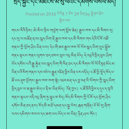
སྲིད་སྐྱོང་དང་མཛངས་མ་སུ་ལའང་དམིགས་བསལ་མེད།
Posted on
2016 ལོའི་ཟླ 7 ཚེས 29 ཉིན།
by
སྤྱི་ཁྱབ་རྩོམ་
སྒྲིག་པས།
གངས་རིའི་ཉི་མ། ཨེ་མིས་ཏྲིས་གཙུག་ལག་སློབ་ཆེན། རྒྱལ་ཁབ་དང་མི་རིགས་སུ་
དང་སུ་ལ་མཚོན་ནའང་སྐད་ཡིག་ནི་རྒྱལ་ཁབ་དང་མི་རིགས་གང་དེའི་ངོ་བོ་འཚོ་
གནས་ཀྱི་སྲོག་ཤིང་ཡིན་པས། དེང་གི་ཆར་རྒྱལ་ཁབ་སོ་སོར་སྐད་ཡིག་སྲུང་སྐྱོབ་
གནང་སྟངས་གནང་ལུགས་ཐད་ཐབས་ཇུས་འདྲ་མིན་ཡོད། དེ་འདྲའི་སྲིད་ཇུས་ཤིག་
ཡོང་དགོས་པའི་རྒྱུ་རྐྱེན་ཡང་སྐད་ཡིག་གི་རིན་ཐང་དང་མི་རིགས་སོ་སོའི་ཐུན་མོང་མ་
ཡིན་པའི་རིག་གནས་དར་འཕེལ་རྒྱུན་འཛིན་ཕྱིར་ཡིན་པར་འདོད། ང་ཚོ་ཕྱི་སྡོད་བོད་པ་
ཚོ་ཡང་ནུབ་ཕྱོགས་རྒྱལ་ཁབ་ཁག་སྟེ། འཇར་མན་དང་ཧྥ་རན་སི་སོགས་ཀྱི་སྐད་ཡིག་
སྲིད་ཇུས་ལ་ཆ་རྒྱུས་མེད་པ་ནི་མ་ཡིན་མོད། འོན་ཀྱང་། ང་ཚོ་ཅིའི་ཕྱིར་ད་དུང་ད་ལྟའི་
གནས་སྟངས་འདི་འདྲ་ཞིག་ཏུ་ལྷུང་བ་རེད། བོད་མི་རིགས་ཀྱི་ངོ་བོ་དང་སྲོག་ཤིང་
དགོས་མིན་ཐད་ནས། བོད་མི་མཐོ་དམན་དང་སྐྱ་སེར། རྒན་གཞོན། ཕོ་མོ་སུ་ཞིག་
ལའང་དམིགས་བསལ་དང་ཆག་ཡང་ཡོད་པ་མ་ཡིན། ཉིན་ཤས་གོང་།