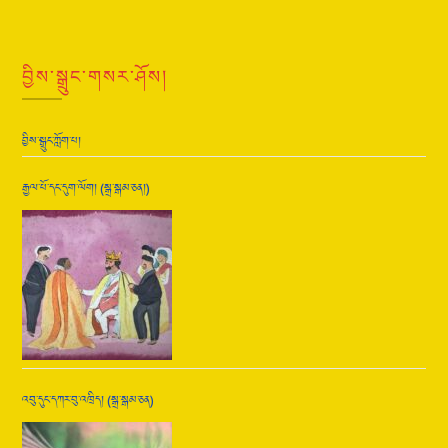
བྱིས་སྒྲུང་གསར་ཤོས།
བྱིས་སྒྲུང་ཀློག་པ།
རྒྱལ་པོ་དང་དུག་ལོག། (སྒྲ་སྒམ་ཅན།)
འབུ་དུང་དཀར་བུ་འཁྲིད། (སྒྲ་སྒམ་ཅན)