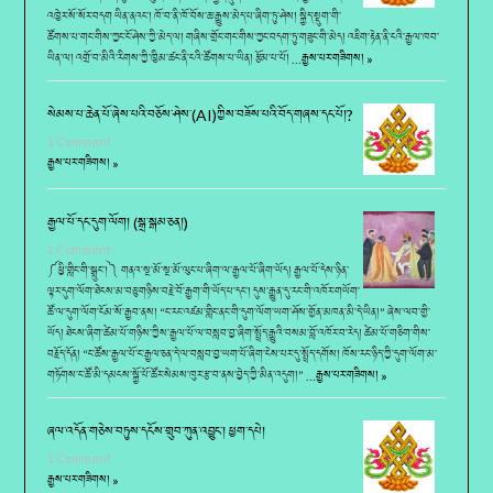
འཁྱེར་སོ་སོར་བདག ཡིན་ནའང་། ཁོ་བ་ནི་ཁོ་བོས་ཆ་རྒྱུས་མེད་པ་ཞིག་ཏུ་ཤེས། སྐྱིད་སྡུག་གི་
ཚོགས་པ་གང་གིས་ཀྱང་ངོ་ཤེས་ཀྱི་མེད་ལ། གཞིས་གྲོང་གང་གིས་ཀྱང་བདག་ཏུ་གཟུང་གི་མེད། འཇིག་རྟེན་ནི་ངའི་རྒྱལ་ཁབ་
ཡིན་ལ། འགྲོ་བ་མིའི་རིགས་ཀྱི་ཁྱིམ་ཚང་ནི་ངའི་ཚོགས་པ་ཡིན། རྩོམ་པ་པོ། …
རྒྱས་པར་གཟིགས། »
སེམས་པ་ཆེན་པོ་ཞེས་པའི་བཅོས་ཤེས་(AI)ཀྱིས་བཟོས་པའི་བོད་གཞས་དང་པོ།?
1 Comment
རྒྱས་པར་གཟིགས། »
རྒྱལ་པོ་དང་དུག་ལོག། (སྒྲ་སྒམ་ཅན།)
1 Comment
༼ཕྱི་གླིང་གི་སྒྲུང་།༽ གནའ་སྔ་མོ་སྔ་མོ་ལུང་པ་ཞིག་ལ་རྒྱལ་པོ་ཞིག་ཡོད། རྒྱལ་པོ་དེས་ཉིན་
ལྟར་དུག་ལོག་ཐེངས་མ་བཅུ་གཉིས་བརྗེ་བོ་རྒྱག་གི་ཡོད་པ་དང་། དུས་རྒྱུན་དུ་རང་གི་འཁོར་གཡོག་
ཚོ་ལ་དུག་ལོག་ངོམ་སོ་རྒྱབ་ནས། “ང་རང་འཛམ་གླིང་ནང་གི་དུག་ལོག་ཡག་ཤོས་གྱོན་མཁན་མི་དེ་ཡིན།” ཞེས་ལབ་གྱི་
ཡོད། ཐེངས་ཞིག་ཚེམ་པོ་གཉིས་ཀྱིས་རྒྱལ་པོ་ལ་བསླབ་བྱ་ཞིག་སྤྲོད་རྒྱུའི་བསམ་བློ་འཁོར་བ་རེད། ཚེམ་པོ་གཅིག་གིས་
བརྗོད་དོན། “ང་ཚོས་རྒྱལ་པོ་ང་རྒྱལ་ཅན་དེ་ལ་བསླབ་བྱ་ཡག་པོ་ཞིག་ངེས་པར་དུ་སྤྲོད་དགོས། ཁོས་རང་ཉིད་ཀྱི་དུག་ལོག་མ་
གཏོགས་ང་ཚོ་མི་དམངས་སྐྱོ་པོ་ཚོར་སེམས་ཁུར་རྩ་བ་ནས་བྱེད་ཀྱི་མིན་འདུག།” …
རྒྱས་པར་གཟིགས། »
ཞལ་འདོན་གཅེས་བཏུས་དངོས་གྲུབ་ཀུན་འབྱུང་། ཕྱག་དཔེ།
1 Comment
རྒྱས་པར་གཟིགས། »