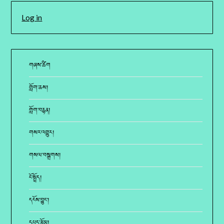
Log in
གཞས་ཚིག
གློག་ཆས།
གློག་བརྙན།
གསར་འགྱུར།
གསལ་བསྒྲགས།
ངོ་སྤྲོད།
དངོས་བྱུང་།
དཔྱད་རྩོམ།