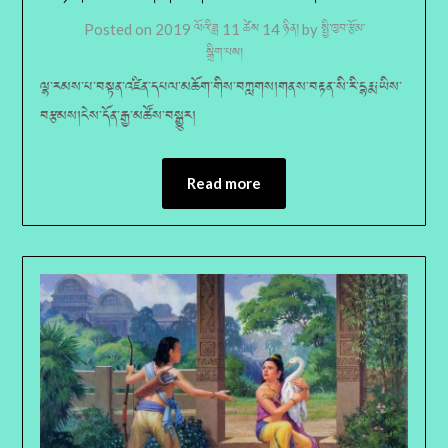
Posted on
2019 ལོའི་ཟླ 11 ཚེས 14 ཉིན།
by
སྤྱི་ཁྱབ་རྩོམ་
སྒྲིག་པས།
ལྷ་རམས་པ་བསྟན་འཛིན་དཔལ་མཆོག་གིས་བཀླགས།གནས་བརྟན་སི་རི་དྷརྨ་ཡིས་
བརྩམས།ངེས་དོན་རྒྱ་མཚོས་བསྒྱུར།
Read more