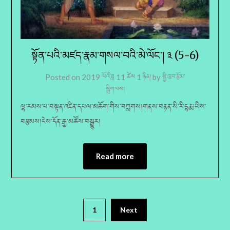
སྟོན་པའི་མཛད་རྣམ་གསལ་བའི་མེ་ལོང་། ༣ (5-6)
Posted on
2019 ལོའི་ཟླ 11 ཚེས 1 ཉིན།
by
སྤྱི་ཁྱབ་རྩོམ་
སྒྲིག་པས།
ལྷ་རམས་པ་བསྟན་འཛིན་དཔལ་མཆོག་གིས་བཀླགས།གནས་བརྟན་སི་རི་དྷརྨ་ཡིས་
བརྩམས།ངེས་དོན་རྒྱ་མཚོས་བསྒྱུར།
Read more
1
Next