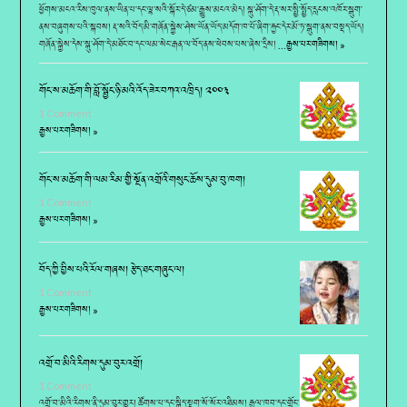
ཕྱོགས་མངའ་རིས་ཁུལ་ནས་ཡིན་པ་དང་ལྷ་སའི་སྐོར་དེ་ཙམ་རྒྱུས་མངའ་མེད། སྐུ་ཤོག་དེ་རྡ་སར་སྤྱི་སྤྱོད་རླངས་འཁོར་སྒུག་
ནས་བཞུགས་པའི་སྐབས། རྡ་སའི་བོད་མི་གཞོན་སྐྱེས་ཤེས་ཡོན་ཡོད་མདོག་ཁ་པོ་ཞིག་རྐྱང་དེར་མོ་ཏ་སྒུག་ནས་བསྡད་ཡོད།
གཞོན་སྐྱེས་དེས་སྐུ་ཤོག་དེ་མཐོང་བ་དང་ལམ་སེང་རྒན་ལ་བོད་ནས་ཕེབས་པས་ཞེས་དྲིས། …
རྒྱས་པར་གཟིགས། »
གོང་ས་མཆོག་གི་བློ་སྦྱོང་ཉི་མའི་འོད་ཟེར་བཀའ་འཁྲིད། ༢༠༠༣
1 Comment
རྒྱས་པར་གཟིགས། »
གོང་ས་མཆོག་གི་ལམ་རིམ་གྱི་སྔོན་འགྲོའི་གསུང་ཆོས་དུམ་བུ་ཁག།
1 Comment
རྒྱས་པར་གཟིགས། »
བོད་ཀྱི་བྱིས་པའི་རོལ་གཞས། རྩེད་ཐང་གཞུང་ལ།
1 Comment
རྒྱས་པར་གཟིགས། »
འགྲོ་བ་མིའི་རིགས་དུམ་བུར་འགྲོ།
1 Comment
འགྲོ་བ་མིའི་རིགས་ནི་དུམ་བུར་གྱུར། ཚོགས་པ་དང་སྐྱིད་སྡུག་སོ་སོར་འཐིམས། རྒྱལ་ཁབ་དང་གྲོང་