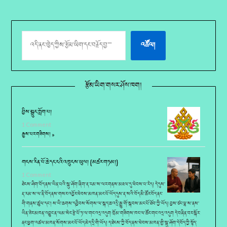
འཚོལ།
རྩོམ་ཡིག་གསར་ཤོས་ཁག།
བྱིས་སྒྲུང་ཀློག་པ།
1 Comment
རྒྱས་པར་གཟིགས། »
གངས་རིན་པོ་ཆེ་དང་ངའི་འཁྲུངས་ཡུལ། {མཚར་གཏམ།}
1 Comment
ཐེངས་ཤིག་བོད་ནས་ཡིན་པའི་སྐུ་ཤོག་ཞིག་རྡ་རམ་ས་ལར་གནས་མཇལ་དུ་ཕེབས་པ་རེད། དེ་དུས་
རྡ་རམ་ས་ལ་ནི་བོད་ནས་གསར་འབྱོར་ཕེབས་མཁན་མང་པོ་ཡོད་དུས་རྡ་སའི་བོད་མི་ཚོར་བོད་ནང་
གི་གནས་ཚུལ་དང་། ས་ཡི་ཆགས་དབྱིབས་སོགས་ལ་སྐད་ཆ་འདྲི་རྒྱུ་གོ་སྐབས་མང་པོ་ཐོབ་ཀྱི་ཡོད། བྱས་ཙང་ལྷ་ས་ནས་
ཡིན་ཟེར་མཁན་འབྱུང་ན་ལམ་སེང་རྩེ་པོ་ཏ་ལ་གང་འདྲ་འདུག ཁྲོམ་གཟིགས་ཁང་ལ་ཚོང་གང་འདྲ་འདུག དེ་བཞིན་བར་སྐོར་
ནང་ཕྱག་འཚལ་མཁན་སོགས་མང་པོ་ཡོད་མེད་དྲི་གི་ཡོད། ད་ཐེངས་ཀྱི་བོད་ནས་ཕེབས་མཁན་གྱི་སྐུ་ཤོག་དེ་བོད་ཀྱི་སྟོད་