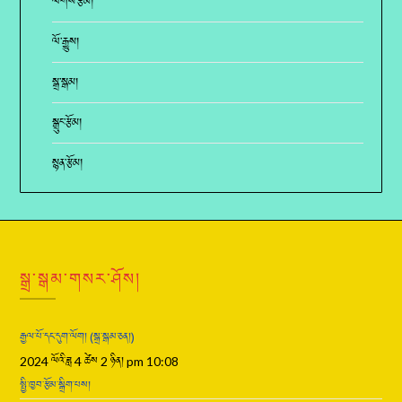
ལེགས་རྩོམ།
ལོ་རྒྱུས།
སྒྲ་སྒམ།
སྒྲུང་རྩོམ།
སྙན་རྩོམ།
སྒྲ་སྒམ་གསར་ཤོས།
རྒྱལ་པོ་དང་དུག་ལོག། (སྒྲ་སྒམ་ཅན།)
2024 ལོའི་ཟླ 4 ཚེས 2 ཉིན། pm 10:08
སྤྱི་ཁྱབ་རྩོམ་སྒྲིག་པས།