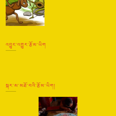
འབྱུང་འགྱུར་རྩོམ་ཡིག
སྐར་མ་མཐོ་བའི་རྩོམ་ཡིག།