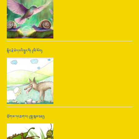
སྙིང་རྗེ་མེད་པའི་སྤྱང་ཀི། (ཨི་སོབ)
གྲོག་མ་དང་ཆ་ག་པ། (སྒྲ་སྒམ་ཅན།)