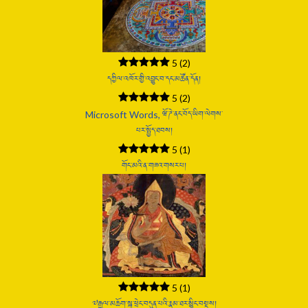
5
(2)
དཀྱིལ་འཁོར་གྱི་འབྱུང་བ་དང་མཚོན་དོན།
5
(2)
Microsoft Words, ཝོ་ཌེ་ནང་བོད་ཡིག་ལེགས་
པར་སྤྱོད་ཐབས།
5
(1)
གོང་མའི་ན་གཟའ་གསར་པ།
5
(1)
༧རྒྱལ་མཆོག་སྐུ་ཕྲེང་བདུན་པའི་རྣམ་ཐར་སྙིང་བསྡུས།