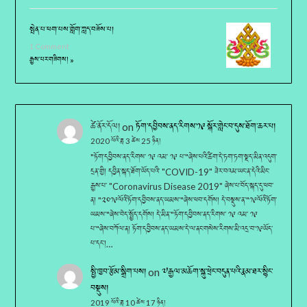
སྤེན་པ་ཕག་པས་གློག་ཀླད་བཟོས་པ།
1 Comment
རྒྱས་པར་གཟིགས། »
ཚེ་ནོར་དོལ།
on
ཏོག་དབྱིབས་ནད་རིགས་༡༩ སྐོར་གླེང་བ་དུས་ཐོག་ཆར་པ།
2020 ལོའི་ཟླ 3 ཚེས 25 ཉིན།
"ཏོག་དབྱིབས་ནད་རིགས་ ༡༩ འམ་ ༡༩ པ་"ཞེས་པའི་ཚིག་དེ་ཏག་ཏག་སྡད་མིན་འདུག་
དྲན་གྱི། དབྱིན་སྐད་ཐོག་ཡོད་པའི་ "COVID-19" ཟེར་བའམ་ཡང་ན་དེའི་མིང་
རྒྱས་པ་ "Coronavirus Disease 2019" ཞེས་པ་བོད་སྐད་དུ་ཕབ་
ན། "༢༠༡༩ལོའི་ཏོག་དབྱིབས་ནད་ཡམས་"ཞེས་ཕབ་དགོས། དེ་བསྡུས་ན་"༡༩ལོའི་ཏོག་
ཡམས་"ཞེས་བེད་སྤྱོད་དགོས། དེ་མིན་"ཏོག་དབྱིབས་ནད་རིགས་ ༡༩ འམ་ ༡༩
པ་"ཞེས་བཀོལ་ན། ཏོག་དབྱིབས་ནད་ཡམས་དེ་ལ་ནང་གསེས་རིགས་མི་འདྲ་བ་༡༩ཡོད་
པ་དང་།…
སྤྱི་ཁྱབ་རྩོམ་སྒྲིག་པས།
on
༧རྒྱལ་མཆོག་སྐུ་ཕྲེང་བདུན་པའི་རྣམ་ཐར་སྙིང་
བསྡུས།
2019 ལོའི་ཟླ 10 ཚེས 17 ཉིན།