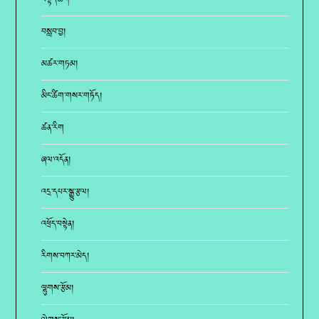
བསྟོད་ཚིག
བསླབ་བྱ།
མཚར་གཏམ།
མིང་ཚིག་གསར་གཏོད།
ཚན་རིག
ཞལ་འདོན།
འདྲ་དཔར་སྒྱུ་རྩལ།
འཕྲོད་བསྟེན།
རིགས་བཀར་མེད།
ལྷུགས་རྩོམ།