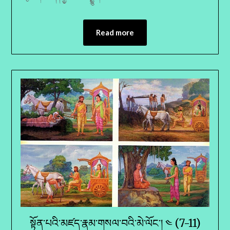
Read more
སྟོན་པའི་མཛད་རྣམ་གསལ་བའི་མེ་ལོང་། ༤ (7-11)