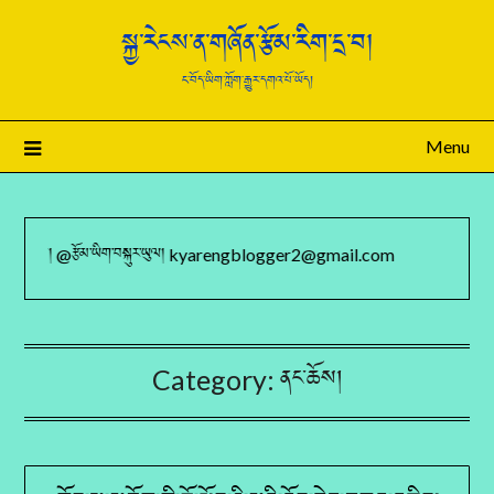
སྐྱ་རེངས་ན་གཞོན་རྩོམ་རིག་དྲ་བ།
ང་བོད་ཡིག་ཀློག་རྒྱུར་དགའ་པོ་ཡོད།
Menu
། @རྩོམ་ཡིག་བསྐུར་ཡུལ། kyarengblogger2@gmail.com
Category:
ནང་ཆོས།