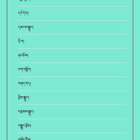
དཔེ་དེབ།
དམངས་སྒྲུང་།
དྲི་བ།
ནང་ཆོས།
བཀའ་སློབ།
བཞད་གད།
བྱིས་སྒྲུང་།
བརྩམས་སྒྲུང་།
བསྒྱུར་རྩོམ།