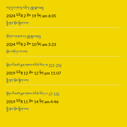
འབུ་དུང་དཀར་བུ་འཁྲིད། (སྒྲ་སྒམ་ཅན)
2024 ལོའི་ཟླ 2 ཚེས 19 ཉིན། am 6:05
སྤྱི་ཁྱབ་རྩོམ་སྒྲིག་པས།
གྲོག་མ་དང་ཆ་ག་པ། (སྒྲ་སྒམ་ཅན།)
2024 ལོའི་ཟླ 2 ཚེས 10 ཉིན། am 3:23
རྩོམ་འགོད་པ་ཁ་པས།
སྟོན་པའི་མཛད་རྣམ་གསལ་བའི་མེ་ལོང་། ༥ (12-25)
2019 ལོའི་ཟླ 12 ཚེས 12 ཉིན། pm 11:07
སྤྱི་ཁྱབ་རྩོམ་སྒྲིག་པས།
སྟོན་པའི་མཛད་རྣམ་གསལ་བའི་མེ་ལོང་། ༤ (7-11)
2019 ལོའི་ཟླ 11 ཚེས 14 ཉིན། am 4:46
སྤྱི་ཁྱབ་རྩོམ་སྒྲིག་པས།