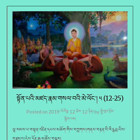
སྟོན་པའི་མཛད་རྣམ་གསལ་བའི་མེ་ལོང་། ༥ (12-25)
Posted on
2019 ལོའི་ཟླ 12 ཚེས 12 ཉིན།
by
སྤྱི་ཁྱབ་རྩོམ་
སྒྲིག་པས།
ལྷ་རམས་པ་བསྟན་འཛིན་དཔལ་མཆོག་གིས་བཀླགས།གནས་བརྟན་སི་རི་དྷརྨ་ཡིས་
བརྩམས།ངེས་དོན་རྒྱ་མཚོས་བསྒྱུར།