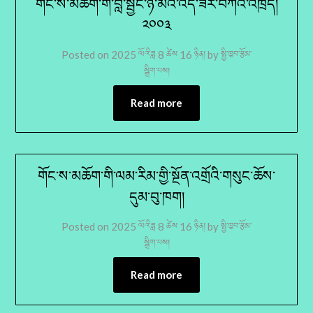
གོང་ས་མཆོག་གི་བློ་སྦྱོང་ཉི་མའི་འོད་ཟེར་བཀའ་འཁྲིད།
༢༠༠༣
Posted on
2025 ལོའི་ཟླ 8 ཚེས 16 ཉིན།
by
སྤྱི་ཁྱབ་རྩོམ་
སྒྲིག་པས།
Read more
གོང་ས་མཆོག་གི་ལམ་རིམ་གྱི་སྔོན་འགྲོའི་གསུང་ཆོས་
དུམ་བུ་ཁག།
Posted on
2025 ལོའི་ཟླ 8 ཚེས 16 ཉིན།
by
སྤྱི་ཁྱབ་རྩོམ་
སྒྲིག་པས།
Read more