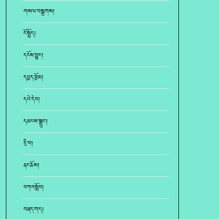
གསལ་བསྒྲགས།
ངོ་སྤྲོད།
དངོས་བྱུང་།
དཔྱད་རྩོམ།
དཔེ་དེབ།
དམངས་སྒྲུང་།
དྲི་བ།
ནང་ཆོས།
བཀའ་སློབ།
བཞད་གད།