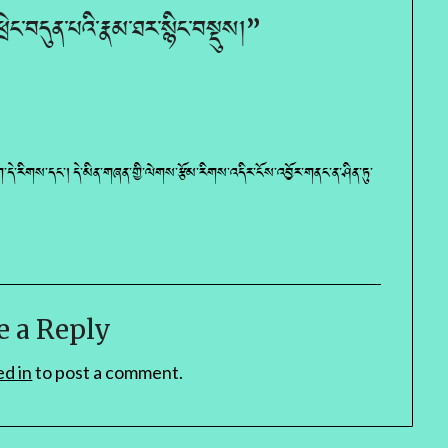
ྲེང་བདུན་པའི་རྣམ་ཐར་སྙིང་བསྡུས།
”
་དེ་རིགས་དང་། དེ་མིན་གཞན་གྱི་ལེགས་རྩོམ་རིགས་འདིར་ངོས་འབྱོར་གནང་ན་ཤིན་ཏུ་
e a Reply
ed in
to post a comment.