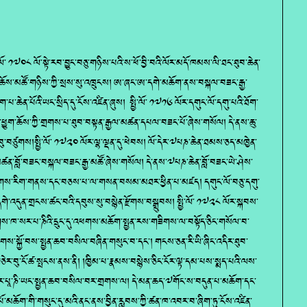
ལོ་ ༡༧༠༨ ལོ་སྟེ་རབ་བྱུང་བཅུ་གཉིས་པའི་ས་ཕོ་བྱི་བའི་ལོར་མདོ་ཁམས་ལི་ཐང་ཐུབ་ཆེན་
ཆོས་མཚོ་གཉིས་ཀྱི་སྲས་སུ་འཁྲུངས། ཨ་ཞང་ཨ་དགེ་མཆོག་ནས་བསྐལ་བཟང་རྒྱ་
པ་ཆེན་པོའི་ཡང་སྲིད་དུ་ངོས་འཛིན་ཞུས། སྤྱི་ལོ་ ༡༧༡༦ ལོར་དགུང་ལོ་དགུ་པའི་ཐོག་
ང་ཕྱུག་ཆོས་ཀྱི་གྲགས་པ་ཐུབ་བསྟན་རྒྱལ་མཚན་དཔལ་བཟང་པོ་ཞེས་གསོལ། དེ་ནས་ཆུ་
བུ་བཙུགས།སྤྱི་ལོ་ ༡༧༢༠ ལོར་ལྷ་ལྡན་དུ་ཕེབས། ལོ་དེར་༧པཎ་ཆེན་ཐམས་ཅད་མཁྱེན་
མཚན་བློ་བཟང་བསྐལ་བཟང་རྒྱ་མཚོ་ཞེས་གསོལ། དེ་ནས་༧པཎ་ཆེན་བློ་བཟང་ཡེ་ཤེས་
་སྔགས་རིག་གནས་དང་བཅས་པ་ལ་གསན་བསམ་མཐར་ཕྱིན་པ་མཛད། དགུང་ལོ་བཅུ་དགུ་
ེ་འདུན་གྲངས་ཚང་བའི་དབུས་སུ་བསྙེན་རྫོགས་བསྒྲུབས། སྤྱི་ལོ་ ༡༧༢༨ ལོར་སྐབས་
གཟིགས་ཁ་སར་པ་ཎིའི་དྲུང་དུ་འཕགས་མཆོག་སྤྱན་རས་གཟིགས་ལ་བསྟོད་ཅིང་གསོལ་བ་
་སྐྱོ་བས་སྤྱན་ཆབ་བསིལ་བཞིན་གསུང་བ་དང་། གངས་ཅན་རི་ཡི་ཞིང་འདིར་ཐུབ་
ཅེར་བུ་ངོ་ཚ་སྤངས་ནས་ནི། །ཁྱིམ་པ་རྣམས་བསྙེས་ཅིང་ངོར་ལྟ་དམ་པས་སྨད་པའི་ལས་
་པཱ་ཎི་ཡང་སྤྱན་ཆབ་བསིལ་བར་གྲགས་ལ། དེ་མན་ཆད་༧གོང་ས་བདུན་པ་མཆོག་དང་
ོ་མཆོག་གི་གསུང་དུ་མའི་ནང་ནས་བྱིན་རླབས་ཀྱི་ཚན་ཁ་འབར་བ་ཞིག་ཏུ་ངོས་འཛིན་