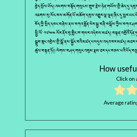
བྱེད་སྲོལ་ཡོད། འཕགས་བསྟོད་གསུངས་གྲུབ་རྗེས་ཉེན་གཡོལ་གྱི་ཆེད་དུ་དབུ
འཇགས་སུ་སོང་བས་མགོན་པོ་མཆོག་དབུས་འགྱུར་ལྷ་ལྡན་ཞིང་དུ་སླར་ཡང་ཕེ
བོད་ཀྱི་སྲིད་དབང་བཞེས་ནས་བཀའ་བློན་སེར་སྐྱ་བཞི་བསྐོས་ཀྱིས་བཀའ་ཤ
སྤྱི་ལོ་ ༡༧༥༥ ལོར་ནོར་བུ་གླིང་ཁ་གསར་འདེབས་མཛད། བསྟན་འགྲོའི་དོན་དུ
སྒྲུབ་ཟུང་འབྲེལ་གྱི་སྒོ་ནས་སྐྱོང་བའི་མཛད་པསདུས་འདའ་བར་མཛད། མཐར
ཚུལ་བསྟན་ཏོ།། ལེགས་བཤད་གསུང་འབུམ་རྣམ་ཐར་དང་བཅས་པའི་པོད་བ
How useful
Click on a
Average rati