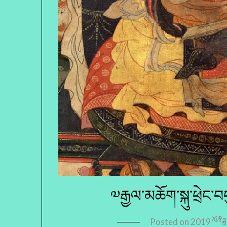
༧རྒྱལ་མཆོག་སྐུ་ཕྲེང་བ
Posted on
2019 ལོའི་ཟླ