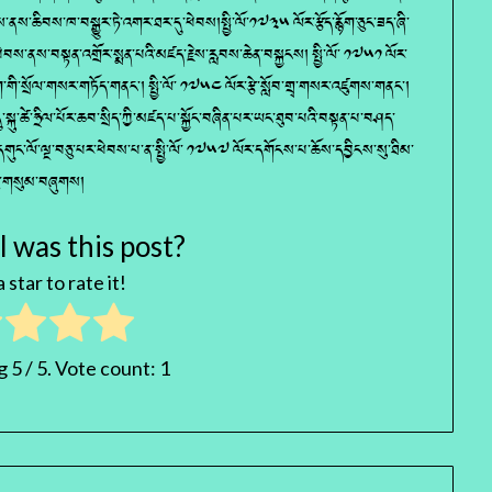
ས་ནས་ཆིབས་ཁ་བསྒྱུར་ཏེ་འགར་ཐར་དུ་ཕེབས།སྤྱི་ལོ་༡༧༣༥ ལོར་རྩོད་རྙོག་ཅུང་ཟད་ཞི་
བས་ནས་བསྟན་འགྲོར་སྨན་པའི་མཛད་རྗེས་རླབས་ཆེན་བསྐྱངས། སྤྱི་ལོ་ ༡༧༥༡ ལོར་
ག་གི་སྲོལ་གསར་གཏོད་གནང་། སྤྱི་ལོ་ ༡༧༥༤ ལོར་རྩེ་སློབ་གྲྭ་གསར་འཛུགས་གནང་།
་སྐུ་ཚེ་ཧྲིལ་པོར་ཆབ་སྲིད་ཀྱི་མཛད་པ་སྐྱོང་བཞིན་པར་ཡང་ཐུབ་པའི་བསྟན་པ་བཤད་
་དགུང་ལོ་ལྔ་བཅུ་པར་ཕེབས་པ་ན་སྤྱི་ལོ་ ༡༧༥༧ ལོར་དགོངས་པ་ཆོས་དབྱིངས་སུ་ཐིམ་
ཅུ་གསུམ་བཞུགས།
 was this post?
 star to rate it!
ng
5
/ 5. Vote count:
1