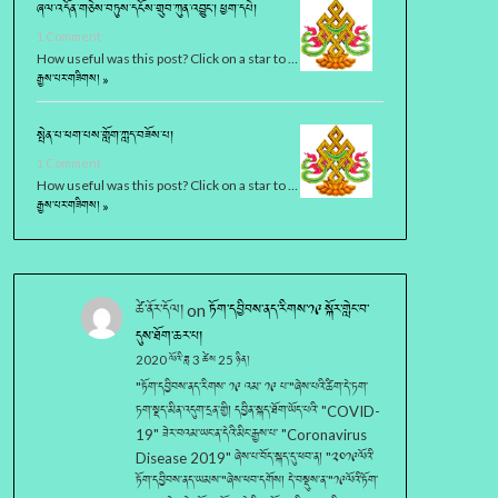
ཞལ་འདོན་གཅེས་བཏུས་དངོས་གྲུབ་ཀུན་འབྱུང་། ཕྱག་དཔེ།
1 Comment
How useful was this post? Click on a star to …
རྒྱས་པར་གཟིགས། »
སྤེན་པ་ཕག་པས་གློག་ཀླད་བཟོས་པ།
1 Comment
How useful was this post? Click on a star to …
རྒྱས་པར་གཟིགས། »
ཚེ་ནོར་དོལ།
on
ཏོག་དབྱིབས་ནད་རིགས་༡༩ སྐོར་གླེང་བ་
དུས་ཐོག་ཆར་པ།
2020 ལོའི་ཟླ 3 ཚེས 25 ཉིན།
"ཏོག་དབྱིབས་ནད་རིགས་ ༡༩ འམ་ ༡༩ པ་"ཞེས་པའི་ཚིག་དེ་ཏག་
ཏག་སྡད་མིན་འདུག་དྲན་གྱི། དབྱིན་སྐད་ཐོག་ཡོད་པའི་ "COVID-
19" ཟེར་བའམ་ཡང་ན་དེའི་མིང་རྒྱས་པ་ "Coronavirus
Disease 2019" ཞེས་པ་བོད་སྐད་དུ་ཕབ་ན། "༢༠༡༩ལོའི་
ཏོག་དབྱིབས་ནད་ཡམས་"ཞེས་ཕབ་དགོས། དེ་བསྡུས་ན་"༡༩ལོའི་ཏོག་