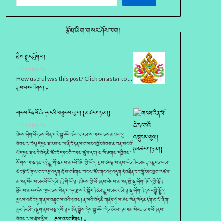
རྩོམ་ཡིག་གསར་ཤོས་ཁག།
བྱིས་སྒྲུང་ཀློག་པ།
1 Comment
How useful was this post? Click on a star to …
རྒྱས་པར་གཟིགས། »
གངས་རིན་པོ་ཆེ་དང་ངའི་འཁྲུངས་ཡུལ། {མཚར་གཏམ།}
1 Comment
ཐེངས་ཤིག་བོད་ནས་ཡིན་པའི་སྐུ་ཤོག་ཞིག་རྡ་རམ་ས་ལར་གནས་མཇལ་དུ་
ཕེབས་པ་རེད། དེ་དུས་རྡ་རམ་ས་ལ་ནི་བོད་ནས་གསར་འབྱོར་ཕེབས་མཁན་མང་པོ་
ཡོད་དུས་རྡ་སའི་བོད་མི་ཚོར་བོད་ནང་གི་གནས་ཚུལ་དང་། ས་ཡི་ཆགས་དབྱིབས་
སོགས་ལ་སྐད་ཆ་འདྲི་རྒྱུ་གོ་སྐབས་མང་པོ་ཐོབ་ཀྱི་ཡོད། བྱས་ཙང་ལྷ་ས་ནས་ཡིན་ཟེར་མཁན་འབྱུང་ན་ལམ་
སེང་རྩེ་པོ་ཏ་ལ་གང་འདྲ་འདུག ཁྲོམ་གཟིགས་ཁང་ལ་ཚོང་གང་འདྲ་འདུག དེ་བཞིན་བར་སྐོར་ནང་ཕྱག་འཚལ་
མཁན་སོགས་མང་པོ་ཡོད་མེད་དྲི་གི་ཡོད། ད་ཐེངས་ཀྱི་བོད་ནས་ཕེབས་མཁན་གྱི་སྐུ་ཤོག་དེ་བོད་ཀྱི་སྟོད་
ཕྱོགས་མངའ་རིས་ཁུལ་ནས་ཡིན་པ་དང་ལྷ་སའི་སྐོར་དེ་ཙམ་རྒྱུས་མངའ་མེད། སྐུ་ཤོག་དེ་རྡ་སར་སྤྱི་སྤྱོད་
རླངས་འཁོར་སྒུག་ནས་བཞུགས་པའི་སྐབས། རྡ་སའི་བོད་མི་གཞོན་སྐྱེས་ཤེས་ཡོན་ཡོད་མདོག་ཁ་པོ་ཞིག་
རྐྱང་དེར་མོ་ཏ་སྒུག་ནས་བསྡད་ཡོད། གཞོན་སྐྱེས་དེས་སྐུ་ཤོག་དེ་མཐོང་བ་དང་ལམ་སེང་རྒན་ལ་བོད་ནས་
ཕེབས་པས་ཞེས་དྲིས། …
རྒྱས་པར་གཟིགས། »