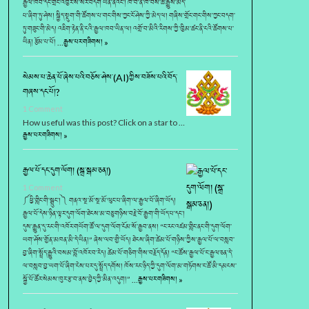
རྒྱལ་ཁབ་དང་གྲོང་འཁྱེར་སོ་སོར་བདག ཡིན་ནའང་། ཁོ་བ་ནི་ཁོ་བོས་ཆ་རྒྱུས་མེད་
པ་ཞིག་ཏུ་ཤེས། སྐྱིད་སྡུག་གི་ཚོགས་པ་གང་གིས་ཀྱང་ངོ་ཤེས་ཀྱི་མེད་ལ། གཞིས་གྲོང་གང་གིས་ཀྱང་བདག་
ཏུ་གཟུང་གི་མེད། འཇིག་རྟེན་ནི་ངའི་རྒྱལ་ཁབ་ཡིན་ལ། འགྲོ་བ་མིའི་རིགས་ཀྱི་ཁྱིམ་ཚང་ནི་ངའི་ཚོགས་པ་
ཡིན། རྩོམ་པ་པོ། …
རྒྱས་པར་གཟིགས། »
སེམས་པ་ཆེན་པོ་ཞེས་པའི་བཅོས་ཤེས་(AI)ཀྱིས་བཟོས་པའི་བོད་
གཞས་དང་པོ།?
1 Comment
How useful was this post? Click on a star to …
རྒྱས་པར་གཟིགས། »
རྒྱལ་པོ་དང་དུག་ལོག། (སྒྲ་སྒམ་ཅན།)
1 Comment
༼ཕྱི་གླིང་གི་སྒྲུང་།༽ གནའ་སྔ་མོ་སྔ་མོ་ལུང་པ་ཞིག་ལ་རྒྱལ་པོ་ཞིག་ཡོད།
རྒྱལ་པོ་དེས་ཉིན་ལྟར་དུག་ལོག་ཐེངས་མ་བཅུ་གཉིས་བརྗེ་བོ་རྒྱག་གི་ཡོད་པ་དང་།
དུས་རྒྱུན་དུ་རང་གི་འཁོར་གཡོག་ཚོ་ལ་དུག་ལོག་ངོམ་སོ་རྒྱབ་ནས། “ང་རང་འཛམ་གླིང་ནང་གི་དུག་ལོག་
ཡག་ཤོས་གྱོན་མཁན་མི་དེ་ཡིན།” ཞེས་ལབ་གྱི་ཡོད། ཐེངས་ཞིག་ཚེམ་པོ་གཉིས་ཀྱིས་རྒྱལ་པོ་ལ་བསླབ་
བྱ་ཞིག་སྤྲོད་རྒྱུའི་བསམ་བློ་འཁོར་བ་རེད། ཚེམ་པོ་གཅིག་གིས་བརྗོད་དོན། “ང་ཚོས་རྒྱལ་པོ་ང་རྒྱལ་ཅན་དེ་
ལ་བསླབ་བྱ་ཡག་པོ་ཞིག་ངེས་པར་དུ་སྤྲོད་དགོས། ཁོས་རང་ཉིད་ཀྱི་དུག་ལོག་མ་གཏོགས་ང་ཚོ་མི་དམངས་
སྐྱོ་པོ་ཚོར་སེམས་ཁུར་རྩ་བ་ནས་བྱེད་ཀྱི་མིན་འདུག།” …
རྒྱས་པར་གཟིགས། »