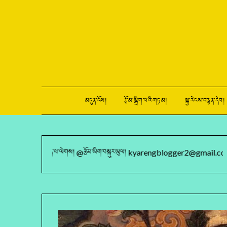
མདུན་ངོས།
རྩོམ་སྒྲིག་པའི་གཏམ།
སྐྱ་རེངས་བརྙན་དེབ།
འབྱོན་པ་ལེགས། @རྩོམ་ཡིག་བསྐུར་ཡུལ། kyarengblogger2@gmail.com