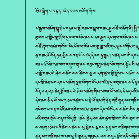
རྩོམ་སྒྲིག་པ་བསྟན་འཛིན་དཔལ་མཆོག་གིས།
༧རྒྱལ་མཆོག་སྐུ་ཕྲེང་བདུན་པ་བློ་བཟང་བསྐལ་བཟང་རྒྱ་མཚོ་མཆོག་ནི། སྤྱི་
བྱམས་པ་གླིང་ལྷ་ཞོལ་དུ་ཡབ་བསོད་ནམས་དར་རྒྱས་དང་ཡུམ་བསོད་ནམས་
མཚོ་ཞེས་མཚན་གསོལ།རིང་པོར་མ་ལོན་པར་ལྷ་བླ་མའི་ལུང་ལྟར་༧གོང་ས་དྲུག་
ཆུ་བཟང་ནོ་མོན་ཧན་གྱིས་མཁན་པོ་མཛད་དེ་རབ་ཏུ་བྱུང་། མཚན་ངག་གི་དབ
བཟང་ནོ་མོན་ཧན་ལས་བསྡུས་གྲྭ་ནས་བཟུང་གཞུང་ཆེན་མོར་གསན་སྦྱོང་གི་ད
པ་བློ་བཟང་ཡེ་ཤེས་མཆོག་ལས་ཚིགས་སྔ་མ་དགེ་ཚུལ་གྱི་སྡོམ་པ་མནོས། 
དང་ཁྲི་ཆེན་ངག་དབང་མཆོག་ལྡན་སོགས་ཡོངས་འཛིན་དུ་བསྟེན་ནས་མདོ
སོན་པ་ན་པཎ་ཆེན་བློ་བཟང་ཡེ་ཤེས་མཆོག་གིས་མཁན་པོ་མཛད་དེ་དད་པའི་དག
དེར་ཆབ་སྲིད་ཡོ་ལང་ཧ་ཅང་འཚུབ་པས་རྩེ་ཕོ་བྲང་གི་རྟེན་གཙོ་སྤྱན་རས་
འདེབས་པ་ཕན་བདེའི་ཆར་འབེབ་མཛད། སྐབས་དེར་༧གོང་ས་མཆོག་གིས་ཐུགས
པའི་བསྟན་སྲོལ་གནས་མོད་ཀྱི། །ཆོས་བྱེད་ཕལ་ཆེར་ཚུལ་ཁྲིམས་གོས་བྲལ་ག
ལ་འཇུག །ཅེས་པའི་ཚིག་མཚམས་སུ་སླེབས་སྐབས་སྤྱན་རས་གཟིགས་ཁ་སར
སྤྱན་རས་གཟིགས་ཁ་སར་པཱ་ཎི་ལྷན་དུ་གསུངས་པས་གསུང་རྩོམ་འདི་མགོན་པ