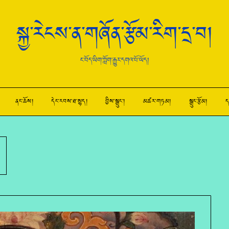
སྐྱ་རེངས་ན་གཞོན་རྩོམ་རིག་དྲ་བ།
ང་བོད་ཡིག་ཀློག་རྒྱུར་དགའ་པོ་ཡོད།
ནང་ཆོས།
དེང་རབས་ཐ་སྙད།
བྱིས་སྒྲུང་།
མཚར་གཏམ།
སྒྲུང་རྩོམ།
ད