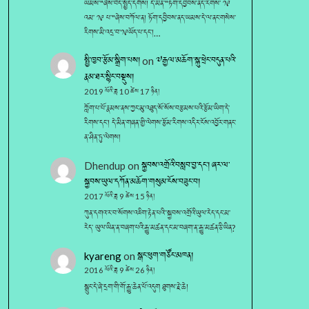
ཡམས་"ཞེས་བེད་སྤྱོད་དགོས། དེ་མིན་"ཏོག་དབྱིབས་ནད་རིགས་ ༡༩
འམ་ ༡༩ པ་"ཞེས་བཀོལ་ན། ཏོག་དབྱིབས་ནད་ཡམས་དེ་ལ་ནང་གསེས་
རིགས་མི་འདྲ་བ་༡༩ཡོད་པ་དང་།…
སྤྱི་ཁྱབ་རྩོམ་སྒྲིག་པས།
on
༧རྒྱལ་མཆོག་སྐུ་ཕྲེང་བདུན་པའི་
རྣམ་ཐར་སྙིང་བསྡུས།
2019 ལོའི་ཟླ 10 ཚེས 17 ཉིན།
ཀློག་པ་པོ་རྣམས་ནས་ཀྱང་མུ་འཐུད་སོ་སོས་བརྩམས་པའི་རྩོམ་ཡིག་དེ་
རིགས་དང་། དེ་མིན་གཞན་གྱི་ལེགས་རྩོམ་རིགས་འདིར་ངོས་འབྱོར་གནང་
ན་ཤིན་ཏུ་ལེགས།
Dhendup
on
སྐྱབས་འགྲོའི་བསླབ་བྱ་དང༌། ཞར་ལ་
སྐྱབས་ཡུལ་དཀོན་མཆོག་གསུམ་ངོས་བཟུང་བ།
2017 ལོའི་ཟླ 9 ཚེས 15 ཉིན།
ཀུན་དགའ་ར་བ་སོགས་འཇིག་རྟེན་པའི་་སྐྱབས་འགྲོའི་ཡུལ་རེད་དང་མ་
རེད་ ཡུལ་ཡིན་ན་བཞག་པའི་རྒྱུ་མཚན་དང་མ་བཞག་ན་རྒྱུ་མཚན་ཅི་ཡིན?
kyareng
on
སྒང་ཕུག་གཙོང་མཁན།
2016 ལོའི་ཟླ 9 ཚེས 26 ཉིན།
སྒྲུང་དེ་ཞེ་དྲག་གི་གོ་རྒྱུ་ཆེན་པོ་འདུག ཐུགས་རྗེ་ཆེ།