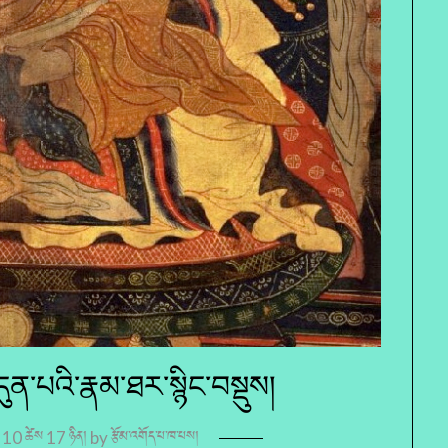
དུན་པའི་རྣམ་ཐར་སྙིང་བསྡུས།
 10 ཚེས 17 ཉིན།
by
རྩོམ་འགོད་པ་ཁ་པས།