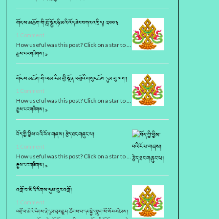
གོང་ས་མཆོག་གི་བློ་སྦྱོང་ཉི་མའི་འོད་ཟེར་བཀའ་འཁྲིད། ༢༠༠༣
1 Comment
How useful was this post? Click on a star to …
རྒྱས་པར་གཟིགས། »
གོང་ས་མཆོག་གི་ལམ་རིམ་གྱི་སྔོན་འགྲོའི་གསུང་ཆོས་དུམ་བུ་ཁག།
1 Comment
How useful was this post? Click on a star to …
རྒྱས་པར་གཟིགས། »
བོད་ཀྱི་བྱིས་པའི་རོལ་གཞས། རྩེད་ཐང་གཞུང་ལ།
1 Comment
How useful was this post? Click on a star to …
རྒྱས་པར་གཟིགས། »
འགྲོ་བ་མིའི་རིགས་དུམ་བུར་འགྲོ།
1 Comment
འགྲོ་བ་མིའི་རིགས་ནི་དུམ་བུར་གྱུར། ཚོགས་པ་དང་སྐྱིད་སྡུག་སོ་སོར་འཐིམས།