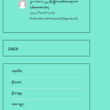
རྒྱལ་ཁམས་པ།
on
སྲིད་སྐྱོང་དང་མཛངས་མ་སུ་ལའང་
དམིགས་བསལ་མེད།
2016 ལོའི་ཟླ 8 ཚེས 16 ཉིན།
བོད་ཡིག་ལ་ཐོབ་དང་གོ་ས་ཁེ་ཕན་བཅས་ཀྱི་གོ་སྐབས་མེད་པསོ།
Log in
གཞས་ཚིག
གློག་ཆས།
གློག་བརྙན།
གསར་འགྱུར།