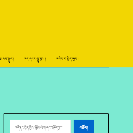
མངས་སྒྲུང་།
འདྲ་དཔར་སྒྱུ་རྩལ།
འབྲེལ་བ་བྱེད་ཡུལ།
འཚོལ།