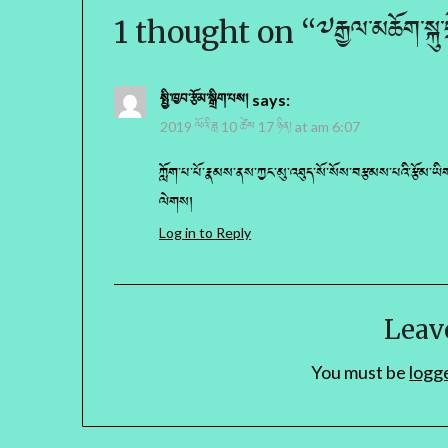
1 thought on “
༧རྒྱལ་མཆོག་སྐུ་ཕ
སྤྱི་ཁྱབ་རྩོམ་སྒྲིག་པས།
says:
2019 ལོའི་ཟླ 10 ཚེས 17 ཉིན། at am 6:07
ཀློག་པ་པོ་རྣམས་ནས་ཀྱང་མུ་འཐུད་སོ་སོས་བརྩམས་པའི་རྩོམ་ཡིག
ལེགས།
Log in to Reply
Leav
You must be
logg