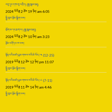
འབུ་དུང་དཀར་བུ་འཁྲིད། (སྒྲ་སྒམ་ཅན)
2024 ལོའི་ཟླ 2 ཚེས 19 ཉིན། am 6:05
སྤྱི་ཁྱབ་རྩོམ་སྒྲིག་པས།
གྲོག་མ་དང་ཆ་ག་པ། (སྒྲ་སྒམ་ཅན།)
2024 ལོའི་ཟླ 2 ཚེས 10 ཉིན། am 3:23
རྩོམ་འགོད་པ་ཁ་པས།
སྟོན་པའི་མཛད་རྣམ་གསལ་བའི་མེ་ལོང་། ༥ (12-25)
2019 ལོའི་ཟླ 12 ཚེས 12 ཉིན། pm 11:07
སྤྱི་ཁྱབ་རྩོམ་སྒྲིག་པས།
སྟོན་པའི་མཛད་རྣམ་གསལ་བའི་མེ་ལོང་། ༤ (7-11)
2019 ལོའི་ཟླ 11 ཚེས 14 ཉིན། am 4:46
སྤྱི་ཁྱབ་རྩོམ་སྒྲིག་པས།