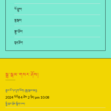
ལོ་རྒྱུས།
སྒྲ་སྒམ།
སྒྲུང་རྩོམ།
སྙན་རྩོམ།
སྒྲ་སྒམ་གསར་ཤོས།
རྒྱལ་པོ་དང་དུག་ལོག། (སྒྲ་སྒམ་ཅན།)
2024 ལོའི་ཟླ 4 ཚེས 2 ཉིན། pm 10:08
སྤྱི་ཁྱབ་རྩོམ་སྒྲིག་པས།