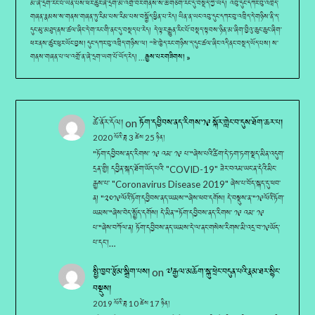
མ་ཞེ་དྲག་རིང་པོ་ཡིན་པས་ཕར་ཚུར་ཞེ་དྲག་མི་འགྲོ་བར་གནས་ས་ཆ་གཅིག་རང་དུ་བསྡད་ཀྱི་ཡོད། འབུ་དུང་དཀར་བུ་འཁྲིད་
གཞན་རྣམས་ས་གནས་གཞན་ཏུ་རིམ་པས་རིམ་པས་བསྐྱོད་ཕྱིན་པ་རེད། ཡིན་ན་ཡང་འབུ་དུང་དཀར་བུ་འཁྲིད་དེ་གཉིས་ནི་ད་
དུང་མུ་མཐུད་ནས་ཚལ་ཞིང་དེ་ག་རང་གི་ནང་དུ་བསྡད་པ་རེད། དེ་ལྟར་རྒྱུན་རིང་པོ་བསྡད་སྟབས་ཉིན་མ་ཞིག་བྱིའུ་ཆུང་ཆུང་ཞིག་
ཕར་ནས་ཚུར་ཕུར་ཡོང་བྱས། དུང་དཀར་བུ་འཁྲིད་གཉིས་ལ། “ཝེ་ཁྱེད་རང་གཉིས་ད་དུང་ཚལ་ཞིང་འདི་ནང་བསྡད་ཡོད་པས། ས་
གནས་གཞན་པ་ལ་འགྲོ་ན་ཞེ་དྲག་ཡག་པོ་ཡོད་རེད། …
རྒྱས་པར་གཟིགས། »
ཚེ་ནོར་དོལ།
on
ཏོག་དབྱིབས་ནད་རིགས་༡༩ སྐོར་གླེང་བ་དུས་ཐོག་ཆར་པ།
2020 ལོའི་ཟླ 3 ཚེས 25 ཉིན།
"ཏོག་དབྱིབས་ནད་རིགས་ ༡༩ འམ་ ༡༩ པ་"ཞེས་པའི་ཚིག་དེ་ཏག་ཏག་སྡད་མིན་འདུག་
དྲན་གྱི། དབྱིན་སྐད་ཐོག་ཡོད་པའི་ "COVID-19" ཟེར་བའམ་ཡང་ན་དེའི་མིང་
རྒྱས་པ་ "Coronavirus Disease 2019" ཞེས་པ་བོད་སྐད་དུ་ཕབ་
ན། "༢༠༡༩ལོའི་ཏོག་དབྱིབས་ནད་ཡམས་"ཞེས་ཕབ་དགོས། དེ་བསྡུས་ན་"༡༩ལོའི་ཏོག་
ཡམས་"ཞེས་བེད་སྤྱོད་དགོས། དེ་མིན་"ཏོག་དབྱིབས་ནད་རིགས་ ༡༩ འམ་ ༡༩
པ་"ཞེས་བཀོལ་ན། ཏོག་དབྱིབས་ནད་ཡམས་དེ་ལ་ནང་གསེས་རིགས་མི་འདྲ་བ་༡༩ཡོད་
པ་དང་།…
སྤྱི་ཁྱབ་རྩོམ་སྒྲིག་པས།
on
༧རྒྱལ་མཆོག་སྐུ་ཕྲེང་བདུན་པའི་རྣམ་ཐར་སྙིང་
བསྡུས།
2019 ལོའི་ཟླ 10 ཚེས 17 ཉིན།