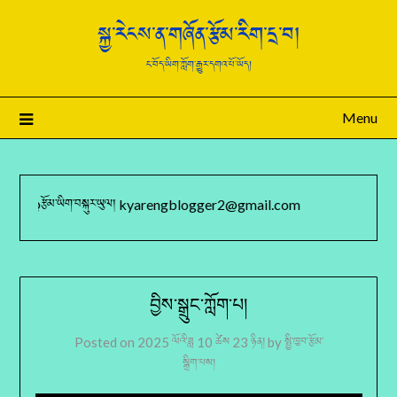
སྐྱ་རེངས་ན་གཞོན་རྩོམ་རིག་དྲ་བ།
ང་བོད་ཡིག་ཀློག་རྒྱུར་དགའ་པོ་ཡོད།
Menu
། @རྩོམ་ཡིག་བསྐུར་ཡུལ། kyarengblogger2@gmail.com
བྱིས་སྒྲུང་ཀློག་པ།
Posted on
2025 ལོའི་ཟླ 10 ཚེས 23 ཉིན།
by
སྤྱི་ཁྱབ་རྩོམ་
སྒྲིག་པས།