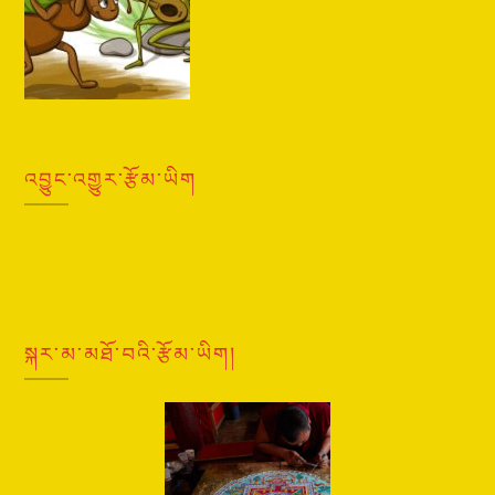
འབྱུང་འགྱུར་རྩོམ་ཡིག
སྐར་མ་མཐོ་བའི་རྩོམ་ཡིག།