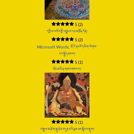
5
(2)
དཀྱིལ་འཁོར་གྱི་འབྱུང་བ་དང་མཚོན་དོན།
5
(2)
Microsoft Words, ཝོ་ཌེ་ནང་བོད་ཡིག་ལེགས་
པར་སྤྱོད་ཐབས།
5
(1)
གོང་མའི་ན་གཟའ་གསར་པ།
5
(1)
༧རྒྱལ་མཆོག་སྐུ་ཕྲེང་བདུན་པའི་རྣམ་ཐར་སྙིང་བསྡུས།