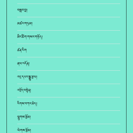
བསླབ་བྱ།
མཚར་གཏམ།
མིང་ཚིག་གསར་གཏོད།
ཚན་རིག
ཞལ་འདོན།
འདྲ་དཔར་སྒྱུ་རྩལ།
འཕྲོད་བསྟེན།
རིགས་བཀར་མེད།
ལྷུགས་རྩོམ།
ལེགས་རྩོམ།