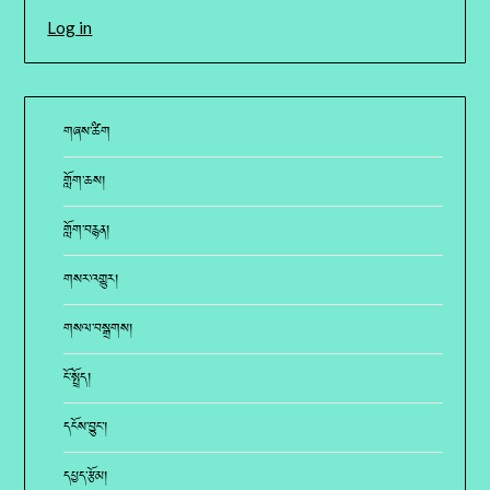
Log in
གཞས་ཚིག
གློག་ཆས།
གློག་བརྙན།
གསར་འགྱུར།
གསལ་བསྒྲགས།
ངོ་སྤྲོད།
དངོས་བྱུང་།
དཔྱད་རྩོམ།