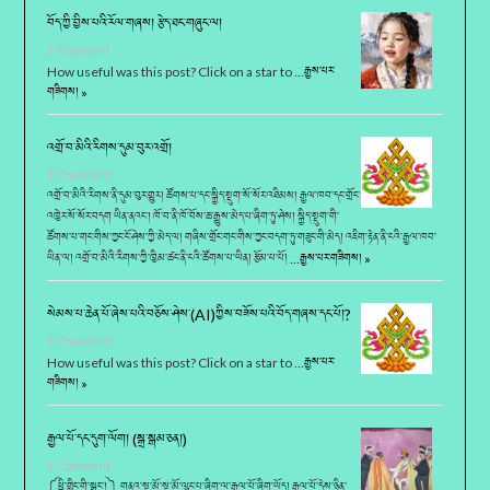
བོད་ཀྱི་བྱིས་པའི་རོལ་གཞས། རྩེད་ཐང་གཞུང་ལ།
1 Comment
How useful was this post? Click on a star to …
རྒྱས་པར་
གཟིགས། »
འགྲོ་བ་མིའི་རིགས་དུམ་བུར་འགྲོ།
1 Comment
འགྲོ་བ་མིའི་རིགས་ནི་དུམ་བུར་གྱུར། ཚོགས་པ་དང་སྐྱིད་སྡུག་སོ་སོར་འཐིམས། རྒྱལ་ཁབ་དང་གྲོང་
འཁྱེར་སོ་སོར་བདག ཡིན་ནའང་། ཁོ་བ་ནི་ཁོ་བོས་ཆ་རྒྱུས་མེད་པ་ཞིག་ཏུ་ཤེས། སྐྱིད་སྡུག་གི་
ཚོགས་པ་གང་གིས་ཀྱང་ངོ་ཤེས་ཀྱི་མེད་ལ། གཞིས་གྲོང་གང་གིས་ཀྱང་བདག་ཏུ་གཟུང་གི་མེད། འཇིག་རྟེན་ནི་ངའི་རྒྱལ་ཁབ་
ཡིན་ལ། འགྲོ་བ་མིའི་རིགས་ཀྱི་ཁྱིམ་ཚང་ནི་ངའི་ཚོགས་པ་ཡིན། རྩོམ་པ་པོ། …
རྒྱས་པར་གཟིགས། »
སེམས་པ་ཆེན་པོ་ཞེས་པའི་བཅོས་ཤེས་(AI)ཀྱིས་བཟོས་པའི་བོད་གཞས་དང་པོ།?
1 Comment
How useful was this post? Click on a star to …
རྒྱས་པར་
གཟིགས། »
རྒྱལ་པོ་དང་དུག་ལོག། (སྒྲ་སྒམ་ཅན།)
1 Comment
༼ཕྱི་གླིང་གི་སྒྲུང་།༽ གནའ་སྔ་མོ་སྔ་མོ་ལུང་པ་ཞིག་ལ་རྒྱལ་པོ་ཞིག་ཡོད། རྒྱལ་པོ་དེས་ཉིན་