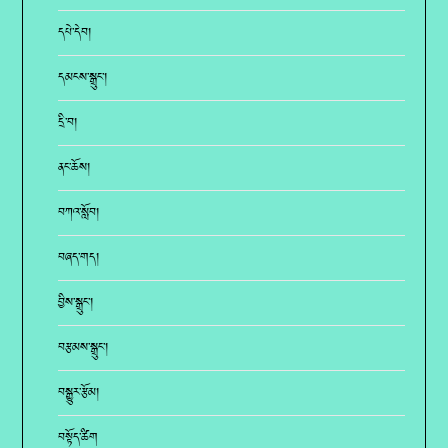
དཔེ་དེབ།
དམངས་སྒྲུང་།
དྲི་བ།
ནང་ཆོས།
བཀའ་སློབ།
བཞད་གད།
བྱིས་སྒྲུང་།
བརྩམས་སྒྲུང་།
བསྒྱུར་རྩོམ།
བསྟོད་ཚིག