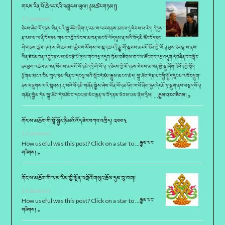
གངས་རིན་པོ་ཆེ་དང་ངའི་འཁྲུངས་ཡུལ། {མཚར་གཏམ།}
1 Comment
ཐེངས་ཤིག་བོད་ནས་ཡིན་པའི་སྐུ་ཤོག་ཞིག་རྡ་རམ་ས་ལར་གནས་མཇལ་དུ་ཕེབས་པ་རེད། དེ་དུས་
རྡ་རམ་ས་ལ་ནི་བོད་ནས་གསར་འབྱོར་ཕེབས་མཁན་མང་པོ་ཡོད་དུས་རྡ་སའི་བོད་མི་ཚོར་བོད་ནང་
གི་གནས་ཚུལ་དང་། ས་ཡི་ཆགས་དབྱིབས་སོགས་ལ་སྐད་ཆ་འདྲི་རྒྱུ་གོ་སྐབས་མང་པོ་ཐོབ་ཀྱི་ཡོད། བྱས་ཙང་ལྷ་ས་ནས་
ཡིན་ཟེར་མཁན་འབྱུང་ན་ལམ་སེང་རྩེ་པོ་ཏ་ལ་གང་འདྲ་འདུག ཁྲོམ་གཟིགས་ཁང་ལ་ཚོང་གང་འདྲ་འདུག དེ་བཞིན་བར་སྐོར་
ནང་ཕྱག་འཚལ་མཁན་སོགས་མང་པོ་ཡོད་མེད་དྲི་གི་ཡོད། ད་ཐེངས་ཀྱི་བོད་ནས་ཕེབས་མཁན་གྱི་སྐུ་ཤོག་དེ་བོད་ཀྱི་སྟོད་
ཕྱོགས་མངའ་རིས་ཁུལ་ནས་ཡིན་པ་དང་ལྷ་སའི་སྐོར་དེ་ཙམ་རྒྱུས་མངའ་མེད། སྐུ་ཤོག་དེ་རྡ་སར་སྤྱི་སྤྱོད་རླངས་འཁོར་སྒུག་
ནས་བཞུགས་པའི་སྐབས། རྡ་སའི་བོད་མི་གཞོན་སྐྱེས་ཤེས་ཡོན་ཡོད་མདོག་ཁ་པོ་ཞིག་རྐྱང་དེར་མོ་ཏ་སྒུག་ནས་བསྡད་ཡོད།
གཞོན་སྐྱེས་དེས་སྐུ་ཤོག་དེ་མཐོང་བ་དང་ལམ་སེང་རྒན་ལ་བོད་ནས་ཕེབས་པས་ཞེས་དྲིས། …
རྒྱས་པར་གཟིགས། »
གོང་ས་མཆོག་གི་བློ་སྦྱོང་ཉི་མའི་འོད་ཟེར་བཀའ་འཁྲིད། ༢༠༠༣
1 Comment
How useful was this post? Click on a star to …
རྒྱས་པར་
གཟིགས། »
གོང་ས་མཆོག་གི་ལམ་རིམ་གྱི་སྔོན་འགྲོའི་གསུང་ཆོས་དུམ་བུ་ཁག།
1 Comment
How useful was this post? Click on a star to …
རྒྱས་པར་
གཟིགས། »