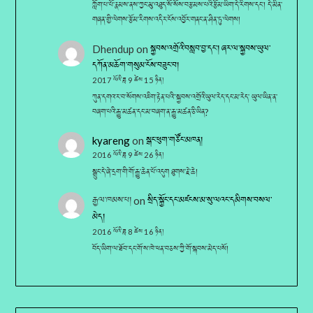
ཀློག་པ་པོ་རྣམས་ནས་ཀྱང་མུ་འཐུད་སོ་སོས་བརྩམས་པའི་རྩོམ་ཡིག་དེ་རིགས་དང་། དེ་མིན་
གཞན་གྱི་ལེགས་རྩོམ་རིགས་འདིར་ངོས་འབྱོར་གནང་ན་ཤིན་ཏུ་ལེགས།
Dhendup
on
སྐྱབས་འགྲོའི་བསླབ་བྱ་དང༌། ཞར་ལ་སྐྱབས་ཡུལ་
དཀོན་མཆོག་གསུམ་ངོས་བཟུང་བ།
2017 ལོའི་ཟླ 9 ཚེས 15 ཉིན།
ཀུན་དགའ་ར་བ་སོགས་འཇིག་རྟེན་པའི་་སྐྱབས་འགྲོའི་ཡུལ་རེད་དང་མ་རེད་ ཡུལ་ཡིན་ན་
བཞག་པའི་རྒྱུ་མཚན་དང་མ་བཞག་ན་རྒྱུ་མཚན་ཅི་ཡིན?
kyareng
on
སྒང་ཕུག་གཙོང་མཁན།
2016 ལོའི་ཟླ 9 ཚེས 26 ཉིན།
སྒྲུང་དེ་ཞེ་དྲག་གི་གོ་རྒྱུ་ཆེན་པོ་འདུག ཐུགས་རྗེ་ཆེ།
རྒྱལ་ཁམས་པ།
on
སྲིད་སྐྱོང་དང་མཛངས་མ་སུ་ལའང་དམིགས་བསལ་
མེད།
2016 ལོའི་ཟླ 8 ཚེས 16 ཉིན།
བོད་ཡིག་ལ་ཐོབ་དང་གོ་ས་ཁེ་ཕན་བཅས་ཀྱི་གོ་སྐབས་མེད་པསོ།