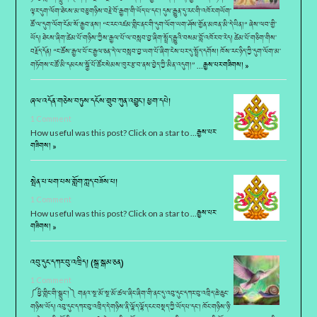
ལྟར་དུག་ལོག་ཐེངས་མ་བཅུ་གཉིས་བརྗེ་བོ་རྒྱག་གི་ཡོད་པ་དང་། དུས་རྒྱུན་དུ་རང་གི་འཁོར་གཡོག་
ཚོ་ལ་དུག་ལོག་ངོམ་སོ་རྒྱབ་ནས། “ང་རང་འཛམ་གླིང་ནང་གི་དུག་ལོག་ཡག་ཤོས་གྱོན་མཁན་མི་དེ་ཡིན།” ཞེས་ལབ་གྱི་
ཡོད། ཐེངས་ཞིག་ཚེམ་པོ་གཉིས་ཀྱིས་རྒྱལ་པོ་ལ་བསླབ་བྱ་ཞིག་སྤྲོད་རྒྱུའི་བསམ་བློ་འཁོར་བ་རེད། ཚེམ་པོ་གཅིག་གིས་
བརྗོད་དོན། “ང་ཚོས་རྒྱལ་པོ་ང་རྒྱལ་ཅན་དེ་ལ་བསླབ་བྱ་ཡག་པོ་ཞིག་ངེས་པར་དུ་སྤྲོད་དགོས། ཁོས་རང་ཉིད་ཀྱི་དུག་ལོག་མ་
གཏོགས་ང་ཚོ་མི་དམངས་སྐྱོ་པོ་ཚོར་སེམས་ཁུར་རྩ་བ་ནས་བྱེད་ཀྱི་མིན་འདུག།” …
རྒྱས་པར་གཟིགས། »
ཞལ་འདོན་གཅེས་བཏུས་དངོས་གྲུབ་ཀུན་འབྱུང་། ཕྱག་དཔེ།
1 Comment
How useful was this post? Click on a star to …
རྒྱས་པར་
གཟིགས། »
སྤེན་པ་ཕག་པས་གློག་ཀླད་བཟོས་པ།
1 Comment
How useful was this post? Click on a star to …
རྒྱས་པར་
གཟིགས། »
འབུ་དུང་དཀར་བུ་འཁྲིད། (སྒྲ་སྒམ་ཅན)
1 Comment
༼ཕྱི་གླིང་གི་སྒྲུང་།༽ གནའ་སྔ་མོ་སྔ་མོ་ཚལ་ཞིང་ཞིག་གི་ནང་དུ་འབུ་དུང་དཀར་བུ་འཁྲིད་ཆེ་ཆུང་
གཉིས་ཡོད། འབུ་དུང་དཀར་བུ་འཁྲིད་དེ་གཉིས་ནི་ལྷོད་ལྷོད་ངང་བསྡད་ཀྱི་ཡོད་པ་དང་། ཁོང་གཉིས་ཉི་