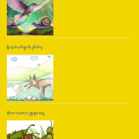
སྙིང་རྗེ་མེད་པའི་སྤྱང་ཀི། (ཨི་སོབ)
གྲོག་མ་དང་ཆ་ག་པ། (སྒྲ་སྒམ་ཅན།)