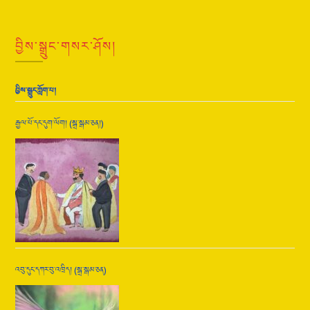
བྱིས་སྒྲུང་གསར་ཤོས།
བྱིས་སྒྲུང་ཀློག་པ།
རྒྱལ་པོ་དང་དུག་ལོག། (སྒྲ་སྒམ་ཅན།)
འབུ་དུང་དཀར་བུ་འཁྲིད། (སྒྲ་སྒམ་ཅན)