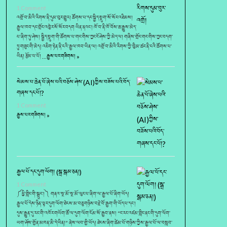
1 Comment
འགྲོ་བ་མིའི་རིགས་ནི་དུམ་བུར་གྱུར། ཚོགས་པ་དང་སྐྱིད་སྡུག་སོ་སོར་འཐིམས།
རྒྱལ་ཁབ་དང་གྲོང་འཁྱེར་སོ་སོར་བདག ཡིན་ནའང་། ཁོ་བ་ནི་ཁོ་བོས་ཆ་རྒྱུས་མེད་
པ་ཞིག་ཏུ་ཤེས། སྐྱིད་སྡུག་གི་ཚོགས་པ་གང་གིས་ཀྱང་ངོ་ཤེས་ཀྱི་མེད་ལ། གཞིས་གྲོང་གང་གིས་ཀྱང་བདག་
ཏུ་གཟུང་གི་མེད། འཇིག་རྟེན་ནི་ངའི་རྒྱལ་ཁབ་ཡིན་ལ། འགྲོ་བ་མིའི་རིགས་ཀྱི་ཁྱིམ་ཚང་ནི་ངའི་ཚོགས་པ་
ཡིན། རྩོམ་པ་པོ། …
རྒྱས་པར་གཟིགས། »
སེམས་པ་ཆེན་པོ་ཞེས་པའི་བཅོས་ཤེས་(AI)ཀྱིས་བཟོས་པའི་བོད་
གཞས་དང་པོ།?
1 Comment
རྒྱས་པར་གཟིགས། »
རྒྱལ་པོ་དང་དུག་ལོག། (སྒྲ་སྒམ་ཅན།)
1 Comment
༼ཕྱི་གླིང་གི་སྒྲུང་།༽ གནའ་སྔ་མོ་སྔ་མོ་ལུང་པ་ཞིག་ལ་རྒྱལ་པོ་ཞིག་ཡོད།
རྒྱལ་པོ་དེས་ཉིན་ལྟར་དུག་ལོག་ཐེངས་མ་བཅུ་གཉིས་བརྗེ་བོ་རྒྱག་གི་ཡོད་པ་དང་།
དུས་རྒྱུན་དུ་རང་གི་འཁོར་གཡོག་ཚོ་ལ་དུག་ལོག་ངོམ་སོ་རྒྱབ་ནས། “ང་རང་འཛམ་གླིང་ནང་གི་དུག་ལོག་
ཡག་ཤོས་གྱོན་མཁན་མི་དེ་ཡིན།” ཞེས་ལབ་གྱི་ཡོད། ཐེངས་ཞིག་ཚེམ་པོ་གཉིས་ཀྱིས་རྒྱལ་པོ་ལ་བསླབ་