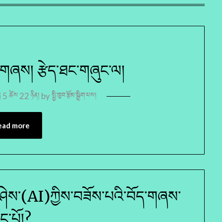
ོལ་གཞས། རྩེད་ཐང་གཞུང་ལ།
ླ 5 ཚེས 22 ཉིན།
by
སྤྱི་ཁྱབ་རྩོམ་སྒྲིག་པས།
ead more
་ཤེས་(AI)ཀྱིས་བཟོས་པའི་བོད་གཞས་
ང་པོ།?