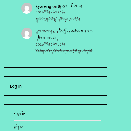
kyareng
on
སྒང་ཕུག་གཙོང་མཁན།
2016 ལོའི་ཟླ 9 ཚེས 26 ཉིན།
སྒྲུང་དེ་ཞེ་དྲག་གི་གོ་རྒྱུ་ཆེན་པོ་འདུག ཐུགས་རྗེ་ཆེ།
རྒྱལ་ཁམས་པ།
on
སྲིད་སྐྱོང་དང་མཛངས་མ་སུ་ལའང་
དམིགས་བསལ་མེད།
2016 ལོའི་ཟླ 8 ཚེས 16 ཉིན།
བོད་ཡིག་ལ་ཐོབ་དང་གོ་ས་ཁེ་ཕན་བཅས་ཀྱི་གོ་སྐབས་མེད་པསོ།
Log in
གཞས་ཚིག
གློག་ཆས།