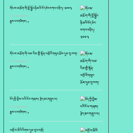
གོང་ས་མཆོག་གི་བློ་སྦྱོང་ཉི་མའི་འོད་ཟེར་བཀའ་འཁྲིད། ༢༠༠༣
1 Comment
རྒྱས་པར་གཟིགས། »
གོང་ས་མཆོག་གི་ལམ་རིམ་གྱི་སྔོན་འགྲོའི་གསུང་ཆོས་དུམ་བུ་ཁག།
1 Comment
རྒྱས་པར་གཟིགས། »
བོད་ཀྱི་བྱིས་པའི་རོལ་གཞས། རྩེད་ཐང་གཞུང་ལ།
1 Comment
རྒྱས་པར་གཟིགས། »
འགྲོ་བ་མིའི་རིགས་དུམ་བུར་འགྲོ།