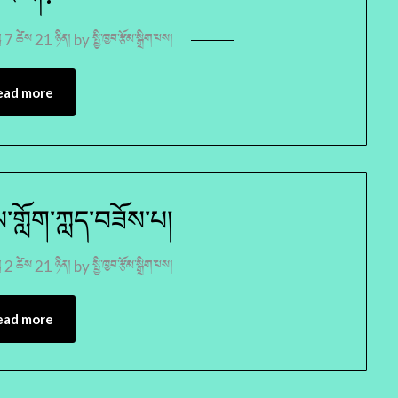
ླ 7 ཚེས 21 ཉིན།
by
སྤྱི་ཁྱབ་རྩོམ་སྒྲིག་པས།
ead more
་གློག་ཀླད་བཟོས་པ།
ླ 2 ཚེས 21 ཉིན།
by
སྤྱི་ཁྱབ་རྩོམ་སྒྲིག་པས།
ead more