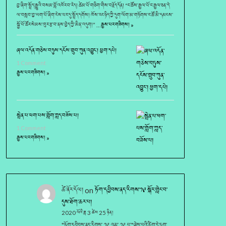
བྱ་ཞིག་སྤྲོད་རྒྱུའི་བསམ་བློ་འཁོར་བ་རེད། ཚེམ་པོ་གཅིག་གིས་བརྗོད་དོན། “ང་ཚོས་རྒྱལ་པོ་ང་རྒྱལ་ཅན་དེ་
ལ་བསླབ་བྱ་ཡག་པོ་ཞིག་ངེས་པར་དུ་སྤྲོད་དགོས། ཁོས་རང་ཉིད་ཀྱི་དུག་ལོག་མ་གཏོགས་ང་ཚོ་མི་དམངས་
སྐྱོ་པོ་ཚོར་སེམས་ཁུར་རྩ་བ་ནས་བྱེད་ཀྱི་མིན་འདུག།” …
རྒྱས་པར་གཟིགས། »
ཞལ་འདོན་གཅེས་བཏུས་དངོས་གྲུབ་ཀུན་འབྱུང་། ཕྱག་དཔེ།
1 Comment
རྒྱས་པར་གཟིགས། »
སྤེན་པ་ཕག་པས་གློག་ཀླད་བཟོས་པ།
1 Comment
རྒྱས་པར་གཟིགས། »
ཚེ་ནོར་དོལ།
on
ཏོག་དབྱིབས་ནད་རིགས་༡༩ སྐོར་གླེང་བ་
དུས་ཐོག་ཆར་པ།
2020 ལོའི་ཟླ 3 ཚེས 25 ཉིན།
"ཏོག་དབྱིབས་ནད་རིགས་ ༡༩ འམ་ ༡༩ པ་"ཞེས་པའི་ཚིག་དེ་ཏག་