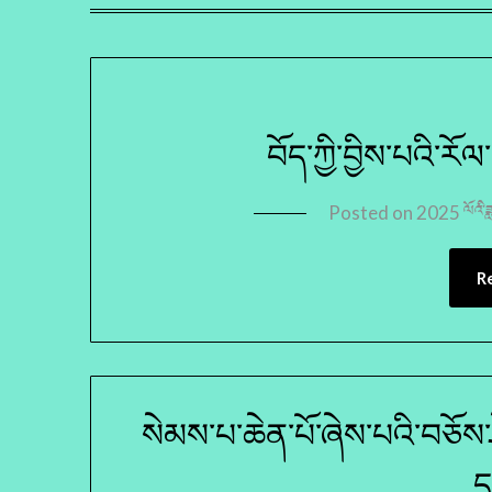
བོད་ཀྱི་བྱིས་པའི་ར
Posted on
2025 ལོའི་ཟ
R
སེམས་པ་ཆེན་པོ་ཞེས་པའི་བཅོས
ད