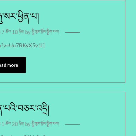
ྐུ་སར་ཕྱིན་པ།
ླ 7 ཚེས 18 ཉིན།
by
སྤྱི་ཁྱབ་རྩོམ་སྒྲིག་པས།
ch?v=Uu7RKyX5v1I]
ead more
ྡན་པའི་བཅར་འདྲི།
ླ 1 ཚེས 28 ཉིན།
by
སྤྱི་ཁྱབ་རྩོམ་སྒྲིག་པས།