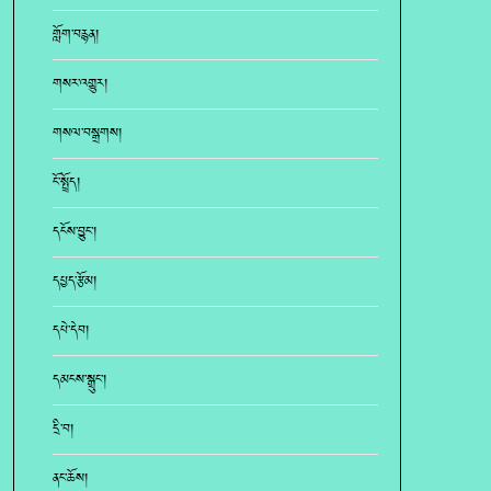
གློག་བརྙན།
གསར་འགྱུར།
གསལ་བསྒྲགས།
ངོ་སྤྲོད།
དངོས་བྱུང་།
དཔྱད་རྩོམ།
དཔེ་དེབ།
དམངས་སྒྲུང་།
དྲི་བ།
ནང་ཆོས།