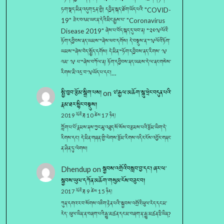
ཏག་སྡད་མིན་འདུག་དྲན་གྱི། དབྱིན་སྐད་ཐོག་ཡོད་པའི་ "COVID-
19" ཟེར་བའམ་ཡང་ན་དེའི་མིང་རྒྱས་པ་ "Coronavirus
Disease 2019" ཞེས་པ་བོད་སྐད་དུ་ཕབ་ན། "༢༠༡༩ལོའི་
ཏོག་དབྱིབས་ནད་ཡམས་"ཞེས་ཕབ་དགོས། དེ་བསྡུས་ན་"༡༩ལོའི་ཏོག་
ཡམས་"ཞེས་བེད་སྤྱོད་དགོས། དེ་མིན་"ཏོག་དབྱིབས་ནད་རིགས་ ༡༩
འམ་ ༡༩ པ་"ཞེས་བཀོལ་ན། ཏོག་དབྱིབས་ནད་ཡམས་དེ་ལ་ནང་གསེས་
རིགས་མི་འདྲ་བ་༡༩ཡོད་པ་དང་།…
སྤྱི་ཁྱབ་རྩོམ་སྒྲིག་པས།
on
༧རྒྱལ་མཆོག་སྐུ་ཕྲེང་བདུན་པའི་
རྣམ་ཐར་སྙིང་བསྡུས།
2019 ལོའི་ཟླ 10 ཚེས 17 ཉིན།
ཀློག་པ་པོ་རྣམས་ནས་ཀྱང་མུ་འཐུད་སོ་སོས་བརྩམས་པའི་རྩོམ་ཡིག་དེ་
རིགས་དང་། དེ་མིན་གཞན་གྱི་ལེགས་རྩོམ་རིགས་འདིར་ངོས་འབྱོར་གནང་
ན་ཤིན་ཏུ་ལེགས།
Dhendup
on
སྐྱབས་འགྲོའི་བསླབ་བྱ་དང༌། ཞར་ལ་
སྐྱབས་ཡུལ་དཀོན་མཆོག་གསུམ་ངོས་བཟུང་བ།
2017 ལོའི་ཟླ 9 ཚེས 15 ཉིན།
ཀུན་དགའ་ར་བ་སོགས་འཇིག་རྟེན་པའི་་སྐྱབས་འགྲོའི་ཡུལ་རེད་དང་མ་
རེད་ ཡུལ་ཡིན་ན་བཞག་པའི་རྒྱུ་མཚན་དང་མ་བཞག་ན་རྒྱུ་མཚན་ཅི་ཡིན?