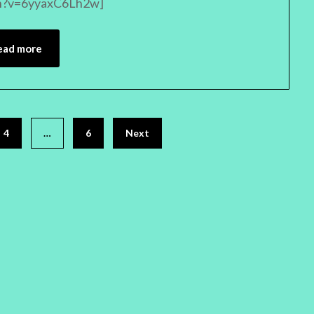
ch?v=6yyaxC6Lh2w]
ead more
4
…
6
Next