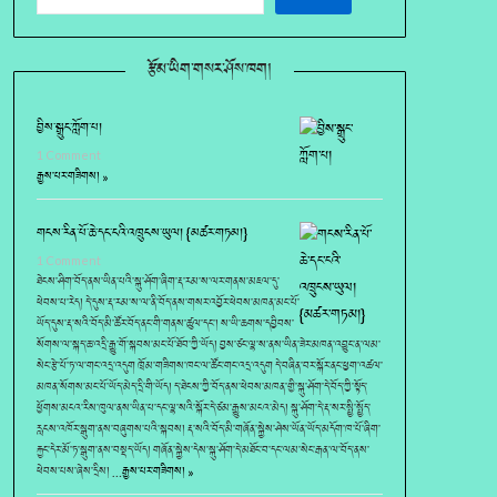
རྩོམ་ཡིག་གསར་ཤོས་ཁག།
བྱིས་སྒྲུང་ཀློག་པ།
1 Comment
རྒྱས་པར་གཟིགས། »
གངས་རིན་པོ་ཆེ་དང་ངའི་འཁྲུངས་ཡུལ། {མཚར་གཏམ།}
1 Comment
ཐེངས་ཤིག་བོད་ནས་ཡིན་པའི་སྐུ་ཤོག་ཞིག་རྡ་རམ་ས་ལར་གནས་མཇལ་དུ་
ཕེབས་པ་རེད། དེ་དུས་རྡ་རམ་ས་ལ་ནི་བོད་ནས་གསར་འབྱོར་ཕེབས་མཁན་མང་པོ་
ཡོད་དུས་རྡ་སའི་བོད་མི་ཚོར་བོད་ནང་གི་གནས་ཚུལ་དང་། ས་ཡི་ཆགས་དབྱིབས་
སོགས་ལ་སྐད་ཆ་འདྲི་རྒྱུ་གོ་སྐབས་མང་པོ་ཐོབ་ཀྱི་ཡོད། བྱས་ཙང་ལྷ་ས་ནས་ཡིན་ཟེར་མཁན་འབྱུང་ན་ལམ་
སེང་རྩེ་པོ་ཏ་ལ་གང་འདྲ་འདུག ཁྲོམ་གཟིགས་ཁང་ལ་ཚོང་གང་འདྲ་འདུག དེ་བཞིན་བར་སྐོར་ནང་ཕྱག་འཚལ་
མཁན་སོགས་མང་པོ་ཡོད་མེད་དྲི་གི་ཡོད། ད་ཐེངས་ཀྱི་བོད་ནས་ཕེབས་མཁན་གྱི་སྐུ་ཤོག་དེ་བོད་ཀྱི་སྟོད་
ཕྱོགས་མངའ་རིས་ཁུལ་ནས་ཡིན་པ་དང་ལྷ་སའི་སྐོར་དེ་ཙམ་རྒྱུས་མངའ་མེད། སྐུ་ཤོག་དེ་རྡ་སར་སྤྱི་སྤྱོད་
རླངས་འཁོར་སྒུག་ནས་བཞུགས་པའི་སྐབས། རྡ་སའི་བོད་མི་གཞོན་སྐྱེས་ཤེས་ཡོན་ཡོད་མདོག་ཁ་པོ་ཞིག་
རྐྱང་དེར་མོ་ཏ་སྒུག་ནས་བསྡད་ཡོད། གཞོན་སྐྱེས་དེས་སྐུ་ཤོག་དེ་མཐོང་བ་དང་ལམ་སེང་རྒན་ལ་བོད་ནས་
ཕེབས་པས་ཞེས་དྲིས། …
རྒྱས་པར་གཟིགས། »