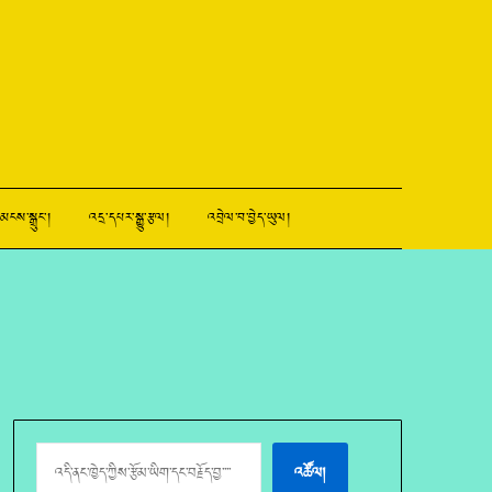
མངས་སྒྲུང་།
འདྲ་དཔར་སྒྱུ་རྩལ།
འབྲེལ་བ་བྱེད་ཡུལ།
འཚོལ།