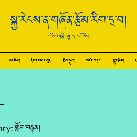
སྐྱ་རེངས་ན་གཞོན་རྩོམ་རིག་དྲ་བ།
ང་བོད་ཡིག་ཀློག་རྒྱུར་དགའ་པོ་ཡོད།
ནང་ཆོས།
དེང་རབས་ཐ་སྙད།
བྱིས་སྒྲུང་།
མཚར་གཏམ།
སྒྲུང་རྩོམ།
ད
ory:
གློག་བརྙན།