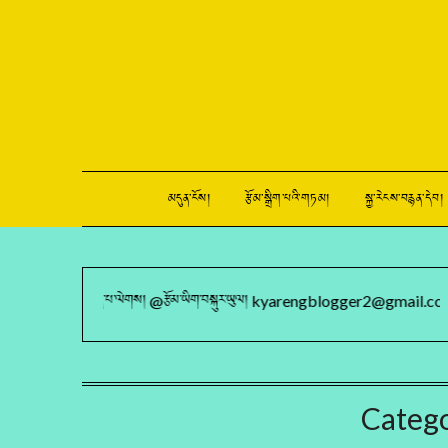
མདུན་ངོས།
རྩོམ་སྒྲིག་པའི་གཏམ།
སྐྱ་རེངས་བརྙན་དེབ།
འབྱོན་པ་ལེགས། @རྩོམ་ཡིག་བསྐུར་ཡུལ། kyarengblogger2@gmail.com
Categ