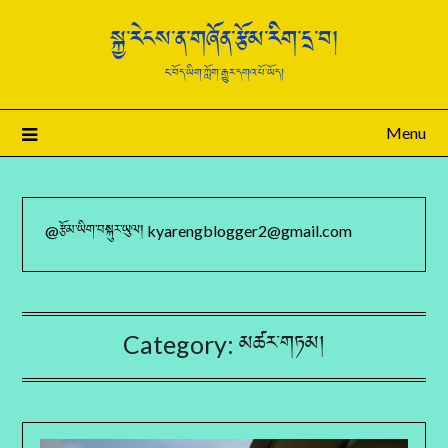
སྐྱ་རེངས་ན་གཞོན་རྩོམ་རིག་དྲ་བ།
ང་བོད་ཡིག་ཀློག་རྒྱུར་དགའ་པོ་ཡོད།
Menu
@རྩོམ་ཡིག་བསྐུར་ཡུལ། kyarengblogger2@gmail.com
Category:
མཚར་གཏམ།