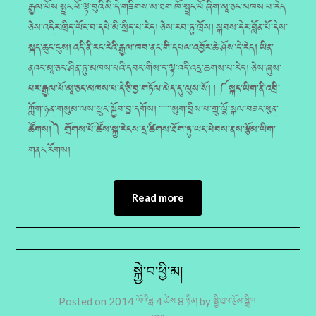
རྒྱལ་པོས་སྤྲང་པོ་ལྟ་བུའི་མི་དེ་གཟིགས་མ་ཐག ཁོ་སྤྲང་པོ་ཞིག་མཱ་ཅང་མཁས་པ་རེད་
ཅེས་འདིར་ཁྲིད་ཡོང་བ་དཔེ་མི་སྲིད་པ་རེད། ཅེས་རབ་ཏུ་ཁྲོས། སྐབས་དེར་བློན་པོ་དེས་
སྐད་ཆུང་ངུས། འདི་ནི་རང་རེའི་རྒྱལ་ཁབ་ནང་གི་དཔལ་འབྱོར་ཆེ་ཤོས་དེ་རེད། ཡིན་
ནའང་མཱ་ཅང་ཤིན་ཏུ་མཁས་པའི་དབང་གིས་ད་ལྟ་འདི་འདྲ་ཆགས་པ་རེད། ཅེས་ཞུས་
པར་རྒྱལ་པོ་མཱ་ཅང་མཁས་པ་དེ་ཅི་བྱ་གཏོལ་མེད་དུ་ལུས་སོ། ། ༼སྐད་ཡིག་ནི་འབྲི་
ཀློག་ཉན་གསུམ་ལས་སྲུང་སྐྱོབ་བྱ་དགོས། ་་་་་་སུག་བྲིས་པ་གྲུ་ལྷོ་སྐལ་བཟང་ཕུན་
ཚོགས།༽ གྲོགས་པོ་ཚོས་སྐྱ་རེངས་དྲ་ཚིགས་ཐོག་ཏུ་ཡང་ཕེབས་ནས་རྩོམ་ཡིག་
གནང་རོགས།
Read more
སྐྱེ་བ་ཕྱི་མ།
Posted on
2014 ལོའི་ཟླ 4 ཚེས 8 ཉིན།
by
སྤྱི་ཁྱབ་རྩོམ་སྒྲིག་