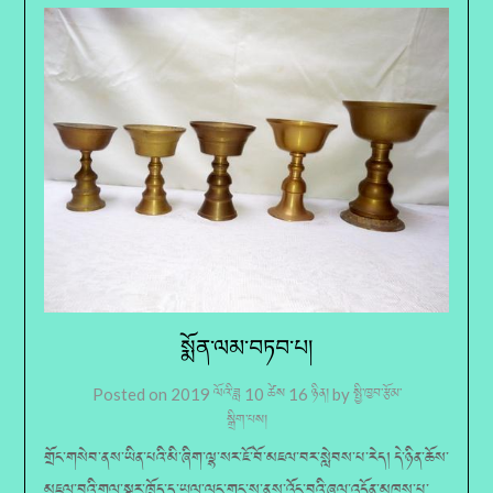
སྨོན་ལམ་བཏབ་པ།
Posted on
2019 ལོའི་ཟླ 10 ཚེས 16 ཉིན།
by
སྤྱི་ཁྱབ་རྩོམ་
སྒྲིག་པས།
གྲོང་གསེབ་ནས་ཡིན་པའི་མི་ཞིག་ལྷ་སར་ཇོ་བོ་མཇལ་བར་སླེབས་པ་རེད། དེ་ཉིན་ཆོས་
མཇལ་བའི་གྲལ་སྟར་ཁྲོད་དུ་ཡུལ་ལུང་གང་ས་ནས་འོང་བའི་ཞལ་འདོན་མཁས་པ་