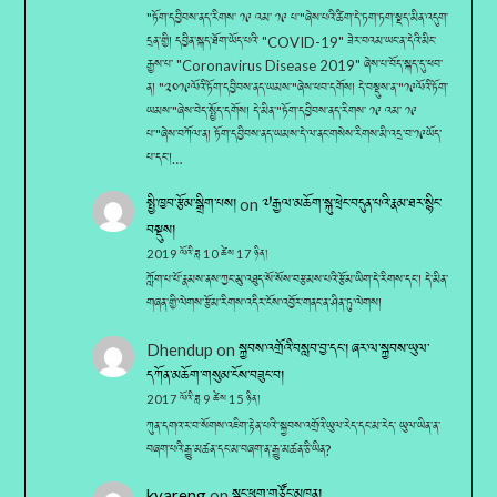
"ཏོག་དབྱིབས་ནད་རིགས་ ༡༩ འམ་ ༡༩ པ་"ཞེས་པའི་ཚིག་དེ་ཏག་ཏག་སྡད་མིན་འདུག་
དྲན་གྱི། དབྱིན་སྐད་ཐོག་ཡོད་པའི་ "COVID-19" ཟེར་བའམ་ཡང་ན་དེའི་མིང་
རྒྱས་པ་ "Coronavirus Disease 2019" ཞེས་པ་བོད་སྐད་དུ་ཕབ་
ན། "༢༠༡༩ལོའི་ཏོག་དབྱིབས་ནད་ཡམས་"ཞེས་ཕབ་དགོས། དེ་བསྡུས་ན་"༡༩ལོའི་ཏོག་
ཡམས་"ཞེས་བེད་སྤྱོད་དགོས། དེ་མིན་"ཏོག་དབྱིབས་ནད་རིགས་ ༡༩ འམ་ ༡༩
པ་"ཞེས་བཀོལ་ན། ཏོག་དབྱིབས་ནད་ཡམས་དེ་ལ་ནང་གསེས་རིགས་མི་འདྲ་བ་༡༩ཡོད་
པ་དང་།…
སྤྱི་ཁྱབ་རྩོམ་སྒྲིག་པས།
on
༧རྒྱལ་མཆོག་སྐུ་ཕྲེང་བདུན་པའི་རྣམ་ཐར་སྙིང་
བསྡུས།
2019 ལོའི་ཟླ 10 ཚེས 17 ཉིན།
ཀློག་པ་པོ་རྣམས་ནས་ཀྱང་མུ་འཐུད་སོ་སོས་བརྩམས་པའི་རྩོམ་ཡིག་དེ་རིགས་དང་། དེ་མིན་
གཞན་གྱི་ལེགས་རྩོམ་རིགས་འདིར་ངོས་འབྱོར་གནང་ན་ཤིན་ཏུ་ལེགས།
Dhendup
on
སྐྱབས་འགྲོའི་བསླབ་བྱ་དང༌། ཞར་ལ་སྐྱབས་ཡུལ་
དཀོན་མཆོག་གསུམ་ངོས་བཟུང་བ།
2017 ལོའི་ཟླ 9 ཚེས 15 ཉིན།
ཀུན་དགའ་ར་བ་སོགས་འཇིག་རྟེན་པའི་་སྐྱབས་འགྲོའི་ཡུལ་རེད་དང་མ་རེད་ ཡུལ་ཡིན་ན་
བཞག་པའི་རྒྱུ་མཚན་དང་མ་བཞག་ན་རྒྱུ་མཚན་ཅི་ཡིན?
kyareng
on
སྒང་ཕུག་གཙོང་མཁན།