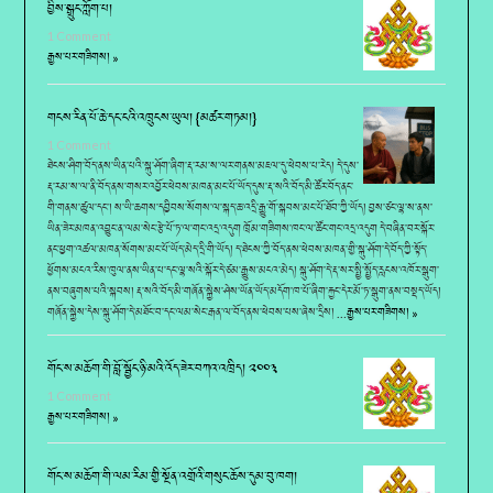
བྱིས་སྒྲུང་ཀློག་པ།
1 Comment
རྒྱས་པར་གཟིགས། »
གངས་རིན་པོ་ཆེ་དང་ངའི་འཁྲུངས་ཡུལ། {མཚར་གཏམ།}
1 Comment
ཐེངས་ཤིག་བོད་ནས་ཡིན་པའི་སྐུ་ཤོག་ཞིག་རྡ་རམ་ས་ལར་གནས་མཇལ་དུ་ཕེབས་པ་རེད། དེ་དུས་
རྡ་རམ་ས་ལ་ནི་བོད་ནས་གསར་འབྱོར་ཕེབས་མཁན་མང་པོ་ཡོད་དུས་རྡ་སའི་བོད་མི་ཚོར་བོད་ནང་
གི་གནས་ཚུལ་དང་། ས་ཡི་ཆགས་དབྱིབས་སོགས་ལ་སྐད་ཆ་འདྲི་རྒྱུ་གོ་སྐབས་མང་པོ་ཐོབ་ཀྱི་ཡོད། བྱས་ཙང་ལྷ་ས་ནས་
ཡིན་ཟེར་མཁན་འབྱུང་ན་ལམ་སེང་རྩེ་པོ་ཏ་ལ་གང་འདྲ་འདུག ཁྲོམ་གཟིགས་ཁང་ལ་ཚོང་གང་འདྲ་འདུག དེ་བཞིན་བར་སྐོར་
ནང་ཕྱག་འཚལ་མཁན་སོགས་མང་པོ་ཡོད་མེད་དྲི་གི་ཡོད། ད་ཐེངས་ཀྱི་བོད་ནས་ཕེབས་མཁན་གྱི་སྐུ་ཤོག་དེ་བོད་ཀྱི་སྟོད་
ཕྱོགས་མངའ་རིས་ཁུལ་ནས་ཡིན་པ་དང་ལྷ་སའི་སྐོར་དེ་ཙམ་རྒྱུས་མངའ་མེད། སྐུ་ཤོག་དེ་རྡ་སར་སྤྱི་སྤྱོད་རླངས་འཁོར་སྒུག་
ནས་བཞུགས་པའི་སྐབས། རྡ་སའི་བོད་མི་གཞོན་སྐྱེས་ཤེས་ཡོན་ཡོད་མདོག་ཁ་པོ་ཞིག་རྐྱང་དེར་མོ་ཏ་སྒུག་ནས་བསྡད་ཡོད།
གཞོན་སྐྱེས་དེས་སྐུ་ཤོག་དེ་མཐོང་བ་དང་ལམ་སེང་རྒན་ལ་བོད་ནས་ཕེབས་པས་ཞེས་དྲིས། …
རྒྱས་པར་གཟིགས། »
གོང་ས་མཆོག་གི་བློ་སྦྱོང་ཉི་མའི་འོད་ཟེར་བཀའ་འཁྲིད། ༢༠༠༣
1 Comment
རྒྱས་པར་གཟིགས། »
གོང་ས་མཆོག་གི་ལམ་རིམ་གྱི་སྔོན་འགྲོའི་གསུང་ཆོས་དུམ་བུ་ཁག།