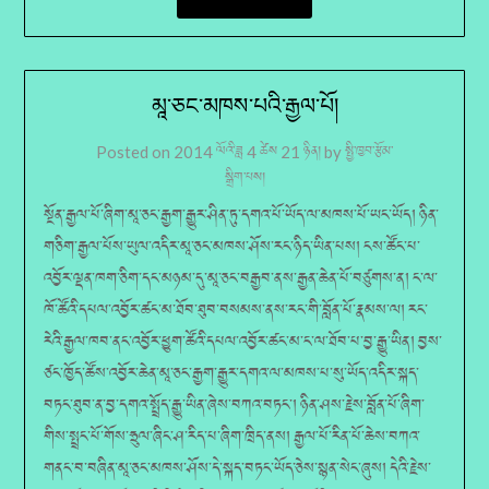
མཱ་ཅང་མཁས་པའི་རྒྱལ་པོ།
Posted on
2014 ལོའི་ཟླ 4 ཚེས 21 ཉིན།
by
སྤྱི་ཁྱབ་རྩོམ་
སྒྲིག་པས།
སྔོན་རྒྱལ་པོ་ཞིག་མཱ་ཅང་རྒྱག་རྒྱུར་ཤིན་ཏུ་དགའ་པོ་ཡོད་ལ་མཁས་པོ་ཡང་ཡོད། ཉིན་
གཅིག་རྒྱལ་པོས་ཡུལ་འདིར་མཱ་ཅང་མཁས་ཤོས་རང་ཉིད་ཡིན་པས། ངས་ཚོང་པ་
འབྱོར་ལྡན་ཁག་ཅིག་དང་མཉམ་དུ་མཱ་ཅང་བརྒྱབ་ནས་རྒྱན་ཆེན་པོ་བཙུགས་ན། ང་ལ་
ཁོ་ཚོའི་དཔལ་འབྱོར་ཚང་མ་ཐོབ་ཐུབ་བསམས་ནས་རང་གི་བློན་པོ་རྣམས་ལ། རང་
རེའི་རྒྱལ་ཁབ་ནང་འབྱོར་ཕྱུག་ཚོའི་དཔལ་འབྱོར་ཚང་མ་ང་ལ་ཐོབ་པ་བྱ་རྒྱུ་ཡིན། བྱས་
ཙང་ཁྱོད་ཚོས་འབྱོར་ཆེན་མཱ་ཅང་རྒྱག་རྒྱུར་དགའ་ལ་མཁས་པ་སུ་ཡོད་འདིར་སྐད་
བཏང་ཐུབ་ན་བྱ་དགའ་སྤྲོད་རྒྱུ་ཡིན་ཞེས་བཀའ་བཏང༌། ཉིན་ཤས་རྗེས་བློན་པོ་ཞིག་
གིས་སྤྲང་པོ་གོས་ཧྲུལ་ཞིང་ཤ་རིད་པ་ཞིག་ཁྲིད་ནས། རྒྱལ་པོ་རིན་པོ་ཆེས་བཀའ་
གནང་བ་བཞིན་མཱ་ཅང་མཁས་ཤོས་དེ་སྐད་བཏང་ཡོད་ཅེས་སྙན་སེང་ཞུས། དེའི་རྗེས་