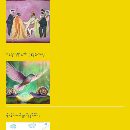
འབུ་དུང་དཀར་བུ་འཁྲིད། (སྒྲ་སྒམ་ཅན)
སྙིང་རྗེ་མེད་པའི་སྤྱང་ཀི། (ཨི་སོབ)