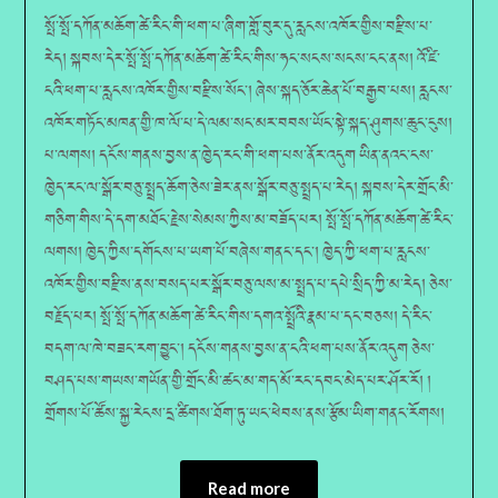
སྤོ་སྤོ་དཀོན་མཆོག་ཚེ་རིང་གི་ཕག་པ་ཞིག་གློ་བུར་དུ་རླངས་འཁོར་གྱིས་བརྫིས་པ་
རེད། སྐབས་དེར་སྤོ་སྤོ་དཀོན་མཆོག་ཚེ་རིང་གིས་ཧང་སངས་སངས་ངང་ནས། འོ་ཛི་
ངའི་ཕག་པ་རླངས་འཁོར་གྱིས་བརྫིས་སོང༌། ཞེས་སྐད་ཅོར་ཆེན་པོ་བརྒྱབ་པས། རླངས་
འཁོར་གཏོང་མཁན་གྱི་ཁ་ལོ་པ་དེ་ལམ་སང་མར་བབས་ཡོང་སྟེ་སྐད་ཤུགས་ཆུང་ངུས།
པ་ལགས། དངོས་གནས་བྱས་ན་ཁྱེད་རང་གི་ཕག་པས་ནོར་འདུག ཡིན་ནའང་ངས་
ཁྱེད་རང་ལ་སྒོར་བཅུ་སྤྲད་ཆོག་ཅེས་ཟེར་ནས་སྒོར་བཅུ་སྤྲད་པ་རེད། སྐབས་དེར་གྲོང་མི་
གཅིག་གིས་དེ་དག་མཐོང་རྗེས་སེམས་ཀྱིས་མ་བཟོད་པར། སྤོ་སྤོ་དཀོན་མཆོག་ཚེ་རིང་
ལགས། ཁྱེད་ཀྱིས་དགོངས་པ་ཡག་པོ་བཞེས་གནང་དང༌། ཁྱེད་ཀྱི་ཕག་པ་རླངས་
འཁོར་གྱིས་བརྫིས་ནས་བསད་པར་སྒོར་བཅུ་ལས་མ་སྤྲད་པ་དཔེ་སྲིད་ཀྱི་མ་རེད། ཅེས་
བརྗོད་པར། སྤོ་སྤོ་དཀོན་མཆོག་ཚེ་རིང་གིས་དགའ་སྤྲོའི་རྣམ་པ་དང་བཅས། དེ་རིང་
བདག་ལ་ཁེ་བཟང་རག་བྱུང༌། དངོས་གནས་བྱས་ན་ངའི་ཕག་པས་ནོར་འདུག ཅེས་
བཤད་པས་གཡས་གཡོན་གྱི་གྲོང་མི་ཚང་མ་གད་མོ་རང་དབང་མེད་པར་ཤོར་རོ། །
གྲོགས་པོ་ཚོས་སྐྱ་རེངས་དྲ་ཚིགས་ཐོག་ཏུ་ཡང་ཕེབས་ནས་རྩོམ་ཡིག་གནང་རོགས།
Read more