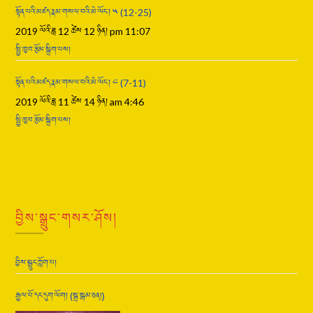
སྟོན་པའི་མཛད་རྣམ་གསལ་བའི་མེ་ལོང་། ༥ (12-25)
2019 ལོའི་ཟླ 12 ཚེས 12 ཉིན། pm 11:07
སྤྱི་ཁྱབ་རྩོམ་སྒྲིག་པས།
སྟོན་པའི་མཛད་རྣམ་གསལ་བའི་མེ་ལོང་། ༤ (7-11)
2019 ལོའི་ཟླ 11 ཚེས 14 ཉིན། am 4:46
སྤྱི་ཁྱབ་རྩོམ་སྒྲིག་པས།
བྱིས་སྒྲུང་གསར་ཤོས།
བྱིས་སྒྲུང་ཀློག་པ།
རྒྱལ་པོ་དང་དུག་ལོག། (སྒྲ་སྒམ་ཅན།)