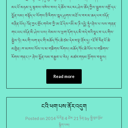
མང་པོ་མཉམ་དུ་སྟབས་འཁེལ་བས། དེ་ཚོས་རང་རང་ཤེས་ཚོད་ཀྱིས་སྐྱབས་འགྲོ་དང་
སྨོན་ལམ། བསྟོད་པ་སོགས་ཅི་རིགས་སྐད་ཤུགས་མཐོ་ལ་བར་མ་ཆད་པར་འདོན་
བཞིན་ཡོད། འོན་ཀྱང་གྲོང་གསེབ་ཀྱི་ཨ་ཇོ་དེས”ཨོཾ་མ་ཎི་པདྨེ་ཧཱུཾ”ཞེས་པ་ལས་གཞན་
གང་ཡང་འདོན་མི་ཤེས་པས། སེམས་ལ་ཕྲག་དོག་དང་མི་བདེ་བའི་སྣང་བ་ངང་གིས་
སྐྱེས་ཏེ། རང་གི་ལག་ནང་གི་མཆོད་ཀོང་ཆེ་ཙམ་དེར་བལྟ་ཞོར་དུ། “ཇོ་བོ་རིན་པོ་ཆེ་
མཁྱེན། ཁ་མཁས་ལོས་ལ་མ་གཟིགས་རོགས། མཆོད་ཀོང་ཆེ་ལོས་ལ་གཟིགས་
རོགས་གནང་།” ཞེས་སྨོན་ལམ་བརྒྱབ་པ་རེད། མཚར་གཏམ་ཕྱོགས་བསྡུས།
Read more
ངའི་ཕག་པས་ནོར་འདུག
Posted on
2014 ལོའི་ཟླ 4 ཚེས 21 ཉིན།
by
སྤྱི་ཁྱབ་རྩོམ་
སྒྲིག་པས།