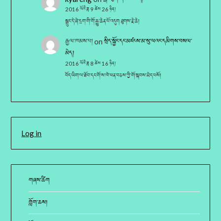
2016 ལོའི་ཟླ 9 ཚེས 26 ཉིན།
སྒྲུང་དེ་ཞེ་དྲག་གི་གོ་རྒྱུ་ཆེན་པོ་འདུག ཐུགས་རྗེ་ཆེ།
རྒྱལ་ཁམས་པ།
on
སྲིད་སྐྱོང་དང་མཛངས་མ་སུ་ལའང་དམིགས་བསལ་
མེད།
2016 ལོའི་ཟླ 8 ཚེས 16 ཉིན།
བོད་ཡིག་ལ་ཐོབ་དང་གོ་ས་ཁེ་ཕན་བཅས་ཀྱི་གོ་སྐབས་མེད་པསོ།
Log in
གཞས་ཚིག
གློག་ཆས།