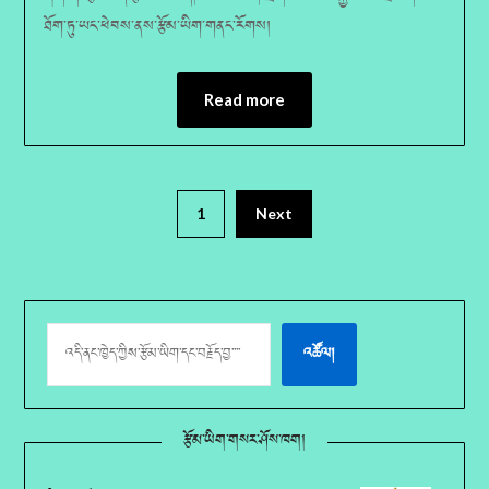
ཐོག་ཏུ་ཡང་ཕེབས་ནས་རྩོམ་ཡིག་གནང་རོགས།
Read more
1
Next
འཚོལ།
རྩོམ་ཡིག་གསར་ཤོས་ཁག།