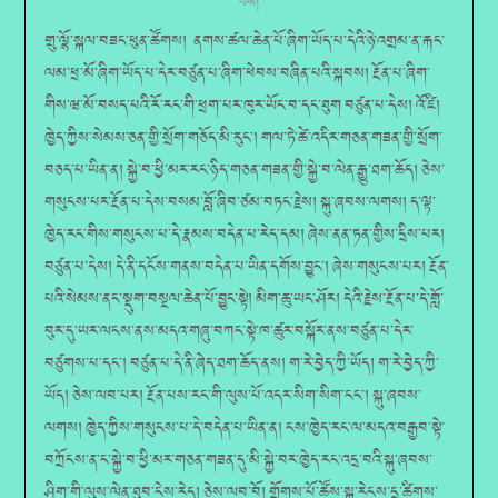
པས།
གྲུ་ལྷོ་སྐལ་བཟང་ཕུན་ཚོགས། ནགས་ཚལ་ཆེན་པོ་ཞིག་ཡོད་པ་དེའི་ཉེ་འགྲམ་ན་རྐང་
ལམ་ཕྲ་མོ་ཞིག་ཡོད་པ་དེར་བཙུན་པ་ཞིག་ཕེབས་བཞིན་པའི་སྐབས། རྔོན་པ་ཞིག་
གིས་ཝ་མོ་བསད་པའི་རོ་རང་གི་ཕྲག་པར་ཁུར་ཡོང་བ་དང་ཐུག བཙུན་པ་དེས། འོ་ཛི།
ཁྱེད་ཀྱིས་སེམས་ཅན་གྱི་སྲོག་གཅོད་མི་རུང༌། གལ་ཏེ་ཚེ་འདིར་གཅན་གཟན་གྱི་སྲོག་
བཅད་པ་ཡིན་ན། སྐྱེ་བ་ཕྱི་མར་རང་ཉིད་གཅན་གཟན་གྱི་སྐྱེ་བ་ལེན་རྒྱུ་ཐག་ཆོད། ཅེས་
གསུངས་པར་རྔོན་པ་དེས་བསམ་བློ་ཞིབ་ཙམ་བཏང་རྗེས། སྐུ་ཞབས་ལགས། ད་ལྟ་
ཁྱེད་རང་གིས་གསུངས་པ་དེ་རྣམས་བདེན་པ་རེད་དམ། ཞེས་ནན་ཏན་གྱིས་དྲིས་པར།
བཙུན་པ་དེས། དེ་ནི་དངོས་གནས་བདེན་པ་ཡིན་དགོས་བྱུང༌། ཞེས་གསུངས་པར། རྔོན་
པའི་སེམས་ནང་སྡུག་བསྔལ་ཆེན་པོ་བྱུང་སྟེ། མིག་ཆུ་ཡང་ཤོར། དེའི་རྗེས་རྔོན་པ་དེ་གློ་
བུར་དུ་ཡར་ལངས་ནས་མདའ་གཞུ་བཀང་སྟེ་ཁ་ཚུར་བསྐོར་ནས་བཙུན་པ་དེར་
བཙུགས་པ་དང༌། བཙུན་པ་དེ་ནི་ཞེད་ཐག་ཆོད་ནས། ག་རེ་བྱེད་ཀྱི་ཡོད། ག་རེ་བྱེད་ཀྱི་
ཡོད། ཅེས་ལབ་པར། རྔོན་པས་རང་གི་ལུས་པོ་འདར་སིག་སིག་ངང༌། སྐུ་ཞབས་
ལགས། ཁྱེད་ཀྱིས་གསུངས་པ་དེ་བདེན་པ་ཡིན་ན། ངས་ཁྱེད་རང་ལ་མདའ་བརྒྱབ་སྟེ་
བཀྲོངས་ན་ང་སྐྱེ་བ་ཕྱི་མར་གཅན་གཟན་དུ་མི་སྐྱེ་བར་ཁྱེད་རང་འདྲ་བའི་སྐུ་ཞབས་
ཤིག་གི་ལུས་ལེན་ཐུབ་ངེས་རེད། ཅེས་ལབ་བོ། གྲོགས་པོ་ཚོས་སྐྱ་རེངས་དྲ་ཚིགས་