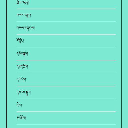
གློག་བརྙན།
གསར་འགྱུར།
གསལ་བསྒྲགས།
ངོ་སྤྲོད།
དངོས་བྱུང་།
དཔྱད་རྩོམ།
དཔེ་དེབ།
དམངས་སྒྲུང་།
དྲི་བ།
ནང་ཆོས།