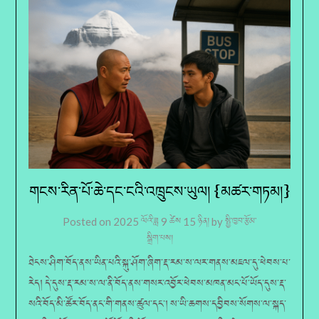
གངས་རིན་པོ་ཆེ་དང་ངའི་འཁྲུངས་ཡུལ། {མཚར་གཏམ།}
Posted on
2025 ལོའི་ཟླ 9 ཚེས 15 ཉིན།
by
སྤྱི་ཁྱབ་རྩོམ་
སྒྲིག་པས།
ཐེངས་ཤིག་བོད་ནས་ཡིན་པའི་སྐུ་ཤོག་ཞིག་རྡ་རམ་ས་ལར་གནས་མཇལ་དུ་ཕེབས་པ་
རེད། དེ་དུས་རྡ་རམ་ས་ལ་ནི་བོད་ནས་གསར་འབྱོར་ཕེབས་མཁན་མང་པོ་ཡོད་དུས་རྡ་
སའི་བོད་མི་ཚོར་བོད་ནང་གི་གནས་ཚུལ་དང་། ས་ཡི་ཆགས་དབྱིབས་སོགས་ལ་སྐད་