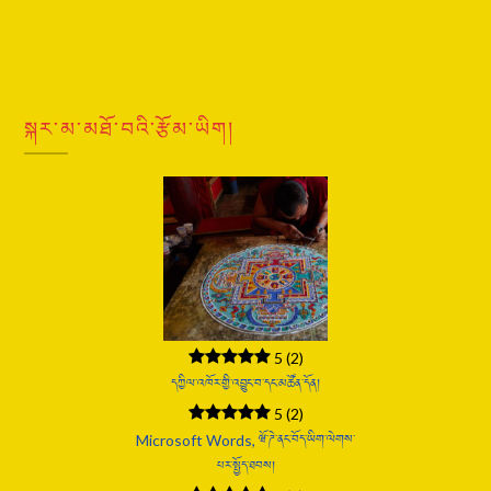
སྐར་མ་མཐོ་བའི་རྩོམ་ཡིག།
5
(2)
དཀྱིལ་འཁོར་གྱི་འབྱུང་བ་དང་མཚོན་དོན།
5
(2)
Microsoft Words, ཝོ་ཌེ་ནང་བོད་ཡིག་ལེགས་
པར་སྤྱོད་ཐབས།