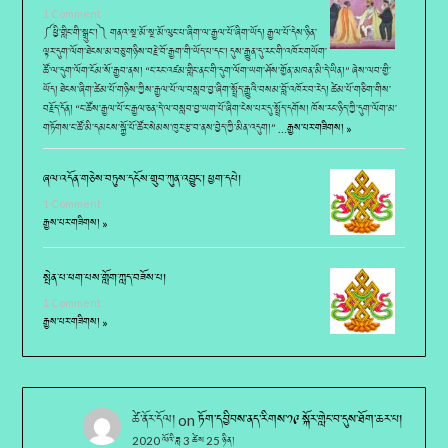
1 Comment
༼ཕྱི་གླིང་གི་སྒྲུང་།༽ གནའ་སྔ་མོ་སྔ་མོ་ལུང་པ་ཞིག་ལ་རྒྱལ་པོ་ཞིག་ཡོད། རྒྱལ་པོ་དེས་ཉིན་
ལྟར་དུག་ལོག་ཐེངས་མ་བཅུ་གཉིས་བརྗེ་བོ་རྒྱག་གི་ཡོད་པ་དང་། དུས་རྒྱུན་དུ་རང་གི་འཁོར་གཡོག་
ཚོ་ལ་དུག་ལོག་ངོམ་སོ་རྒྱབ་ནས། “ང་རང་འཛམ་གླིང་ནང་གི་དུག་ལོག་ཡག་ཤོས་གྱོན་མཁན་མི་དེ་ཡིན།” ཞེས་ལབ་གྱི་
ཡོད། ཐེངས་ཞིག་ཚེམ་པོ་གཉིས་ཀྱིས་རྒྱལ་པོ་ལ་བསླབ་བྱ་ཞིག་སྤྲོད་རྒྱུའི་བསམ་བློ་འཁོར་བ་རེད། ཚེམ་པོ་གཅིག་གིས་
བརྗོད་དོན། “ང་ཚོས་རྒྱལ་པོ་ང་རྒྱལ་ཅན་དེ་ལ་བསླབ་བྱ་ཡག་པོ་ཞིག་ངེས་པར་དུ་སྤྲོད་དགོས། ཁོས་རང་ཉིད་ཀྱི་དུག་ལོག་མ་
གཏོགས་ང་ཚོ་མི་དམངས་སྐྱོ་པོ་ཚོར་སེམས་ཁུར་རྩ་བ་ནས་བྱེད་ཀྱི་མིན་འདུག།” …
རྒྱས་པར་གཟིགས། »
ཞལ་འདོན་གཅེས་བཏུས་དངོས་གྲུབ་ཀུན་འབྱུང་། ཕྱག་དཔེ།
1 Comment
རྒྱས་པར་གཟིགས། »
སྤེན་པ་ཕག་པས་གློག་ཀླད་བཟོས་པ།
1 Comment
རྒྱས་པར་གཟིགས། »
ཚེ་ནོར་དོལ།
on
ཏོག་དབྱིབས་ནད་རིགས་༡༩ སྐོར་གླེང་བ་དུས་ཐོག་ཆར་པ།
2020 ལོའི་ཟླ 3 ཚེས 25 ཉིན།