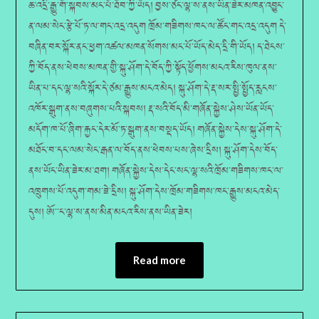
ཆ་འདྲི་རྒྱུ་གོ་སྐབས་མང་པོ་ཐོབ་ཀྱི་ཡོད། བྱས་ཙང་ལྷ་ས་ནས་ཡིན་ཟེར་མཁན་འབྱུང་
ན་ལམ་སེང་རྩེ་པོ་ཏ་ལ་གང་འདྲ་འདུག ཁྲོམ་གཟིགས་ཁང་ལ་ཚོང་གང་འདྲ་འདུག དེ་
བཞིན་བར་སྐོར་ནང་ཕྱག་འཚལ་མཁན་སོགས་མང་པོ་ཡོད་མེད་དྲི་གི་ཡོད། ད་ཐེངས་
ཀྱི་བོད་ནས་ཕེབས་མཁན་གྱི་སྐུ་ཤོག་དེ་བོད་ཀྱི་སྟོད་ཕྱོགས་མངའ་རིས་ཁུལ་ནས་
ཡིན་པ་དང་ལྷ་སའི་སྐོར་དེ་ཙམ་རྒྱུས་མངའ་མེད། སྐུ་ཤོག་དེ་རྡ་སར་སྤྱི་སྤྱོད་རླངས་
འཁོར་སྒུག་ནས་བཞུགས་པའི་སྐབས། རྡ་སའི་བོད་མི་གཞོན་སྐྱེས་ཤེས་ཡོན་ཡོད་
མདོག་ཁ་པོ་ཞིག་རྐྱང་དེར་མོ་ཏ་སྒུག་ནས་བསྡད་ཡོད། གཞོན་སྐྱེས་དེས་སྐུ་ཤོག་དེ་
མཐོང་བ་དང་ལམ་སེང་རྒན་ལ་བོད་ནས་ཕེབས་པས་ཞེས་དྲིས། སྐུ་ཤོག་དེས་བོད་
ནས་ཡོང་ཡིན་ཟེར་མ་ཐག། གཞོན་སྐྱེས་དེས་དེང་སང་ལྷ་སའི་ཁྲོམ་གཟིགས་ཁང་ལ་
འཁྲུགས་པོ་འདུག་གམ་ཟེ་དྲིས། སྐུ་ཤོག་དེས་ཁྲོམ་གཟིགས་ཁང་རྒྱུས་མངའ་མེད་
དུས། ཨོ་་ང་ལྷ་ས་ནས་མིན་མངའ་རིས་ནས་ཡིན་ཟེར།
Read more