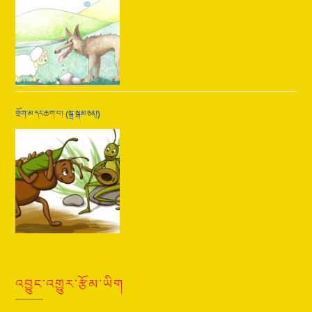
གྲོག་མ་དང་ཆ་ག་པ། (སྒྲ་སྒམ་ཅན།)
འབྱུང་འགྱུར་རྩོམ་ཡིག