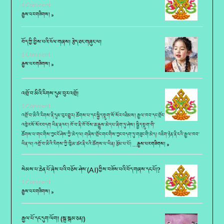
1 Comment
རྒྱས་པར་གཟིགས། »
བོད་ཀྱི་བྱིས་པའི་རོལ་གཞས། རྩེད་ཐང་གཞུང་ལ།
1 Comment
རྒྱས་པར་གཟིགས། »
འགྲོ་བ་མིའི་རིགས་དུམ་བུར་འགྲོ།
1 Comment
འགྲོ་བ་མིའི་རིགས་ནི་དུམ་བུར་གྱུར། ཚོགས་པ་དང་སྐྱིད་སྡུག་སོ་སོར་འཐིམས། རྒྱལ་ཁབ་དང་གྲོང་
འཁྱེར་སོ་སོར་བདག ཡིན་ནའང་། ཁོ་བ་ནི་ཁོ་བོས་ཆ་རྒྱུས་མེད་པ་ཞིག་ཏུ་ཤེས། སྐྱིད་སྡུག་གི་
ཚོགས་པ་གང་གིས་ཀྱང་ངོ་ཤེས་ཀྱི་མེད་ལ། གཞིས་གྲོང་གང་གིས་ཀྱང་བདག་ཏུ་གཟུང་གི་མེད། འཇིག་རྟེན་ནི་ངའི་རྒྱལ་ཁབ་
ཡིན་ལ། འགྲོ་བ་མིའི་རིགས་ཀྱི་ཁྱིམ་ཚང་ནི་ངའི་ཚོགས་པ་ཡིན། རྩོམ་པ་པོ། …
རྒྱས་པར་གཟིགས། »
སེམས་པ་ཆེན་པོ་ཞེས་པའི་བཅོས་ཤེས་(AI)ཀྱིས་བཟོས་པའི་བོད་གཞས་དང་པོ།?
1 Comment
རྒྱས་པར་གཟིགས། »
རྒྱལ་པོ་དང་དུག་ལོག། (སྒྲ་སྒམ་ཅན།)