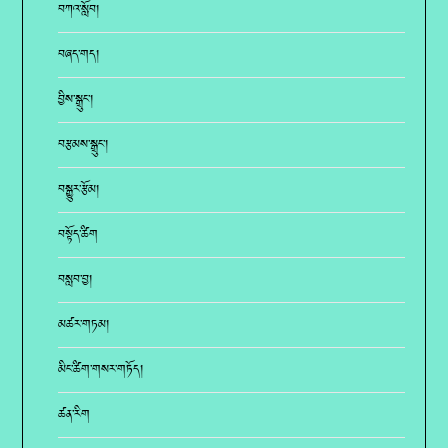
བཀའ་སློབ།
བཞད་གད།
བྱིས་སྒྲུང་།
བརྩམས་སྒྲུང་།
བསྒྱུར་རྩོམ།
བསྟོད་ཚིག
བསླབ་བྱ།
མཚར་གཏམ།
མིང་ཚིག་གསར་གཏོད།
ཚན་རིག