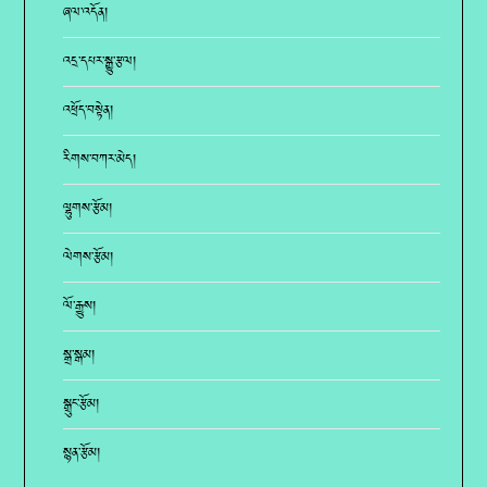
ཞལ་འདོན།
འདྲ་དཔར་སྒྱུ་རྩལ།
འཕྲོད་བསྟེན།
རིགས་བཀར་མེད།
ལྷུགས་རྩོམ།
ལེགས་རྩོམ།
ལོ་རྒྱུས།
སྒྲ་སྒམ།
སྒྲུང་རྩོམ།
སྙན་རྩོམ།