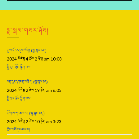
སྒྲ་སྒམ་གསར་ཤོས།
རྒྱལ་པོ་དང་དུག་ལོག། (སྒྲ་སྒམ་ཅན།)
2024 ལོའི་ཟླ 4 ཚེས 2 ཉིན། pm 10:08
སྤྱི་ཁྱབ་རྩོམ་སྒྲིག་པས།
འབུ་དུང་དཀར་བུ་འཁྲིད། (སྒྲ་སྒམ་ཅན)
2024 ལོའི་ཟླ 2 ཚེས 19 ཉིན། am 6:05
སྤྱི་ཁྱབ་རྩོམ་སྒྲིག་པས།
གྲོག་མ་དང་ཆ་ག་པ། (སྒྲ་སྒམ་ཅན།)
2024 ལོའི་ཟླ 2 ཚེས 10 ཉིན། am 3:23
རྩོམ་འགོད་པ་ཁ་པས།