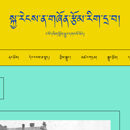
སྐྱ་རེངས་ན་གཞོན་རྩོམ་རིག་དྲ་བ།
ང་བོད་ཡིག་ཀློག་རྒྱུར་དགའ་པོ་ཡོད།
ནང་ཆོས།
དེང་རབས་ཐ་སྙད།
བྱིས་སྒྲུང་།
མཚར་གཏམ།
སྒྲུང་རྩོམ།
ད