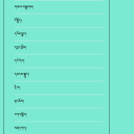
གསལ་བསྒྲགས།
ངོ་སྤྲོད།
དངོས་བྱུང་།
དཔྱད་རྩོམ།
དཔེ་དེབ།
དམངས་སྒྲུང་།
དྲི་བ།
ནང་ཆོས།
བཀའ་སློབ།
བཞད་གད།