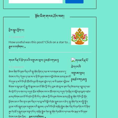
རྩོམ་ཡིག་གསར་ཤོས་ཁག།
བྱིས་སྒྲུང་ཀློག་པ།
1 Comment
How useful was this post? Click on a star to …
རྒྱས་པར་གཟིགས། »
གངས་རིན་པོ་ཆེ་དང་ངའི་འཁྲུངས་ཡུལ། {མཚར་གཏམ།}
1 Comment
ཐེངས་ཤིག་བོད་ནས་ཡིན་པའི་སྐུ་ཤོག་ཞིག་རྡ་རམ་ས་ལར་གནས་མཇལ་དུ་
ཕེབས་པ་རེད། དེ་དུས་རྡ་རམ་ས་ལ་ནི་བོད་ནས་གསར་འབྱོར་ཕེབས་མཁན་མང་པོ་
ཡོད་དུས་རྡ་སའི་བོད་མི་ཚོར་བོད་ནང་གི་གནས་ཚུལ་དང་། ས་ཡི་ཆགས་དབྱིབས་
སོགས་ལ་སྐད་ཆ་འདྲི་རྒྱུ་གོ་སྐབས་མང་པོ་ཐོབ་ཀྱི་ཡོད། བྱས་ཙང་ལྷ་ས་ནས་ཡིན་ཟེར་མཁན་འབྱུང་ན་ལམ་
སེང་རྩེ་པོ་ཏ་ལ་གང་འདྲ་འདུག ཁྲོམ་གཟིགས་ཁང་ལ་ཚོང་གང་འདྲ་འདུག དེ་བཞིན་བར་སྐོར་ནང་ཕྱག་འཚལ་
མཁན་སོགས་མང་པོ་ཡོད་མེད་དྲི་གི་ཡོད། ད་ཐེངས་ཀྱི་བོད་ནས་ཕེབས་མཁན་གྱི་སྐུ་ཤོག་དེ་བོད་ཀྱི་སྟོད་
ཕྱོགས་མངའ་རིས་ཁུལ་ནས་ཡིན་པ་དང་ལྷ་སའི་སྐོར་དེ་ཙམ་རྒྱུས་མངའ་མེད། སྐུ་ཤོག་དེ་རྡ་སར་སྤྱི་སྤྱོད་
རླངས་འཁོར་སྒུག་ནས་བཞུགས་པའི་སྐབས། རྡ་སའི་བོད་མི་གཞོན་སྐྱེས་ཤེས་ཡོན་ཡོད་མདོག་ཁ་པོ་ཞིག་
རྐྱང་དེར་མོ་ཏ་སྒུག་ནས་བསྡད་ཡོད། གཞོན་སྐྱེས་དེས་སྐུ་ཤོག་དེ་མཐོང་བ་དང་ལམ་སེང་རྒན་ལ་བོད་ནས་
ཕེབས་པས་ཞེས་དྲིས། …
རྒྱས་པར་གཟིགས། »