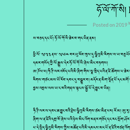
ཧོ་ལོ་ཀོ་
Posted on
2019 ལོའ
ས་བཅད་དང་པོ། ཧོ་ལོ་ཀོ་སི་ཟེར་བ་གང་ཡིན་ནམ།
ཕྱི་ལོ་ ༡༩༣༣ ནས་ ༡༩༤༥ བར་ཡུ་རོབ་ཁུལ་དུ་ལྗིའུ་མི་རིགས་ས་ཡ་བཅུ་ཡོད་པ
དམར་གསོད་ཀྱི་ལོ་རྒྱུས་དེར་ཧོ་ལོ་ཀོ་སི་ཞེས་མིང་བཏགས།
ཨ་ཌོལ་ཕ༑ཧི་ཊི་ལར་འབོད་པའི་མི་ཞིག་གིས་སྣ་ཁྲིད་པའི་ན་ཛི་ཚོགས་པ་ཟེ
རིགས་གཙང་མས་ཡོ་རོབ་དབང་དུ་བསྒྱུར་བ། མདོར་ན་མིག་སྔོན་པོ་དང་མགོ་ས
བྱས་འབྲས་ལས་ཡ་ང་བའི་གནས་སྟངས་སྐྱོ་པོ་དེ་བྱུང་བ་ཡིན།
ཧི་ཊི་ལར་ལ་དབང་ཆ་བྱུང་བའི་རྗེས་ལྗིའུ་མི་རིགས་ཙམ་མིན་པར། རོ་མ། ཨུ་རུ
ཞིག་ལ་ན་ཛིའི་དགྲ་བོ་ཞེས་པའི་ཉེས་མིང་འོག་མནར་གཅོད་དང་རང་སྲོག་ཤོར
པ་དེ་སྲིད་ལྗིའུ་མི་རིགས་ཀྱིས་མཚོན་པའི་མི་དམངས་མང་པོ་ན་ཛིའི་བཙན་འོག