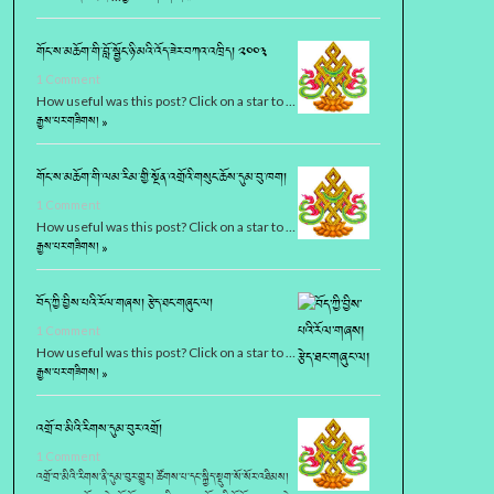
གོང་ས་མཆོག་གི་བློ་སྦྱོང་ཉི་མའི་འོད་ཟེར་བཀའ་འཁྲིད། ༢༠༠༣
1 Comment
How useful was this post? Click on a star to …
རྒྱས་པར་གཟིགས། »
གོང་ས་མཆོག་གི་ལམ་རིམ་གྱི་སྔོན་འགྲོའི་གསུང་ཆོས་དུམ་བུ་ཁག།
1 Comment
How useful was this post? Click on a star to …
རྒྱས་པར་གཟིགས། »
བོད་ཀྱི་བྱིས་པའི་རོལ་གཞས། རྩེད་ཐང་གཞུང་ལ།
1 Comment
How useful was this post? Click on a star to …
རྒྱས་པར་གཟིགས། »
འགྲོ་བ་མིའི་རིགས་དུམ་བུར་འགྲོ།
1 Comment
འགྲོ་བ་མིའི་རིགས་ནི་དུམ་བུར་གྱུར། ཚོགས་པ་དང་སྐྱིད་སྡུག་སོ་སོར་འཐིམས།