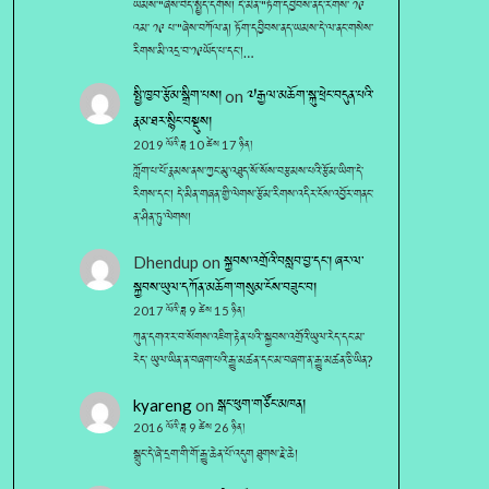
ཡམས་"ཞེས་བེད་སྤྱོད་དགོས། དེ་མིན་"ཏོག་དབྱིབས་ནད་རིགས་ ༡༩
འམ་ ༡༩ པ་"ཞེས་བཀོལ་ན། ཏོག་དབྱིབས་ནད་ཡམས་དེ་ལ་ནང་གསེས་
རིགས་མི་འདྲ་བ་༡༩ཡོད་པ་དང་།…
སྤྱི་ཁྱབ་རྩོམ་སྒྲིག་པས།
on
༧རྒྱལ་མཆོག་སྐུ་ཕྲེང་བདུན་པའི་
རྣམ་ཐར་སྙིང་བསྡུས།
2019 ལོའི་ཟླ 10 ཚེས 17 ཉིན།
ཀློག་པ་པོ་རྣམས་ནས་ཀྱང་མུ་འཐུད་སོ་སོས་བརྩམས་པའི་རྩོམ་ཡིག་དེ་
རིགས་དང་། དེ་མིན་གཞན་གྱི་ལེགས་རྩོམ་རིགས་འདིར་ངོས་འབྱོར་གནང་
ན་ཤིན་ཏུ་ལེགས།
Dhendup
on
སྐྱབས་འགྲོའི་བསླབ་བྱ་དང༌། ཞར་ལ་
སྐྱབས་ཡུལ་དཀོན་མཆོག་གསུམ་ངོས་བཟུང་བ།
2017 ལོའི་ཟླ 9 ཚེས 15 ཉིན།
ཀུན་དགའ་ར་བ་སོགས་འཇིག་རྟེན་པའི་་སྐྱབས་འགྲོའི་ཡུལ་རེད་དང་མ་
རེད་ ཡུལ་ཡིན་ན་བཞག་པའི་རྒྱུ་མཚན་དང་མ་བཞག་ན་རྒྱུ་མཚན་ཅི་ཡིན?
kyareng
on
སྒང་ཕུག་གཙོང་མཁན།
2016 ལོའི་ཟླ 9 ཚེས 26 ཉིན།
སྒྲུང་དེ་ཞེ་དྲག་གི་གོ་རྒྱུ་ཆེན་པོ་འདུག ཐུགས་རྗེ་ཆེ།