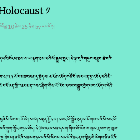
སི། Holocaust ༡
ི་ཟླ 10 ཚེས 25 ཉིན།
by
ར་ས་ཕོ་ཉ།
འི་ཁོངས་ནས་ས་ཡ་དྲུག་ཐམ་པའི་ལོ་རྒྱུས་བྱུང་། དེ་ལྟ་བུའི་གདུག་བརྩུབ་ཆེ་བའི་
ར་བ་༡༩༣༣ ལོར་མཇར་མན་དུ་རྙེད་པ། མངོན་འདོད་གཙོ་བོ་ཨར་ཡན་དུ་འབོད་པའི་མི་
ེར་པོ་ཅན་གྱི་འཇར་མན་འབའ་ཞིག་གིས་ཡོ་རོབ་དབང་བསྒྱུར་བྱེད་པར་འདོད་པ་དེའི་
་སུའི་མི་རིགས། པོ་ལེ། མཚན་མཐུན་སྤྱོད་པ། དབང་པོ་སྐྱོན་ཅན་ལ་སོགས་པའི་མི་མང་པོ་
་བའི་སྡུག་སྦྱོང་བཏང་ཡོད། དེ་ལྟར་འཇར་མན་དམག་གིས་ཡོ་རོབ་ས་ཁུལ་རྣམས་སུ་ཁྱབ་
་ཏུ་ཐེབས། ན་ཛིའི་མནར་བཏང་པའི་མི་རིགས་མང་པོའི་ནང་ནས་ལྗིའུ་མི་རིགས་ནི་ན་ཛིའི་