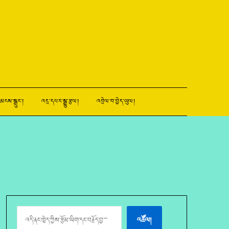
མངས་སྒྲུང་།
འདྲ་དཔར་སྒྱུ་རྩལ།
འབྲེལ་བ་བྱེད་ཡུལ།
འཚོལ།