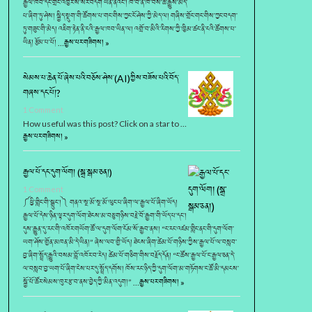
རྒྱལ་ཁབ་དང་གྲོང་འཁྱེར་སོ་སོར་བདག ཡིན་ནའང་། ཁོ་བ་ནི་ཁོ་བོས་ཆ་རྒྱུས་མེད་
པ་ཞིག་ཏུ་ཤེས། སྐྱིད་སྡུག་གི་ཚོགས་པ་གང་གིས་ཀྱང་ངོ་ཤེས་ཀྱི་མེད་ལ། གཞིས་གྲོང་གང་གིས་ཀྱང་བདག་
ཏུ་གཟུང་གི་མེད། འཇིག་རྟེན་ནི་ངའི་རྒྱལ་ཁབ་ཡིན་ལ། འགྲོ་བ་མིའི་རིགས་ཀྱི་ཁྱིམ་ཚང་ནི་ངའི་ཚོགས་པ་
ཡིན། རྩོམ་པ་པོ། …
རྒྱས་པར་གཟིགས། »
སེམས་པ་ཆེན་པོ་ཞེས་པའི་བཅོས་ཤེས་(AI)ཀྱིས་བཟོས་པའི་བོད་
གཞས་དང་པོ།?
1 Comment
How useful was this post? Click on a star to …
རྒྱས་པར་གཟིགས། »
རྒྱལ་པོ་དང་དུག་ལོག། (སྒྲ་སྒམ་ཅན།)
1 Comment
༼ཕྱི་གླིང་གི་སྒྲུང་།༽ གནའ་སྔ་མོ་སྔ་མོ་ལུང་པ་ཞིག་ལ་རྒྱལ་པོ་ཞིག་ཡོད།
རྒྱལ་པོ་དེས་ཉིན་ལྟར་དུག་ལོག་ཐེངས་མ་བཅུ་གཉིས་བརྗེ་བོ་རྒྱག་གི་ཡོད་པ་དང་།
དུས་རྒྱུན་དུ་རང་གི་འཁོར་གཡོག་ཚོ་ལ་དུག་ལོག་ངོམ་སོ་རྒྱབ་ནས། “ང་རང་འཛམ་གླིང་ནང་གི་དུག་ལོག་
ཡག་ཤོས་གྱོན་མཁན་མི་དེ་ཡིན།” ཞེས་ལབ་གྱི་ཡོད། ཐེངས་ཞིག་ཚེམ་པོ་གཉིས་ཀྱིས་རྒྱལ་པོ་ལ་བསླབ་
བྱ་ཞིག་སྤྲོད་རྒྱུའི་བསམ་བློ་འཁོར་བ་རེད། ཚེམ་པོ་གཅིག་གིས་བརྗོད་དོན། “ང་ཚོས་རྒྱལ་པོ་ང་རྒྱལ་ཅན་དེ་
ལ་བསླབ་བྱ་ཡག་པོ་ཞིག་ངེས་པར་དུ་སྤྲོད་དགོས། ཁོས་རང་ཉིད་ཀྱི་དུག་ལོག་མ་གཏོགས་ང་ཚོ་མི་དམངས་
སྐྱོ་པོ་ཚོར་སེམས་ཁུར་རྩ་བ་ནས་བྱེད་ཀྱི་མིན་འདུག།” …
རྒྱས་པར་གཟིགས། »