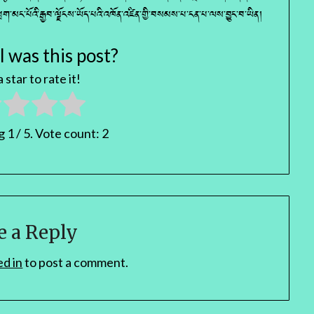
ྱ་ཕྲག་མང་པོའི་རྒྱབ་ལྗོངས་ཡོད་པའི་འཁོན་འཛིན་གྱི་བསམས་པ་ངན་པ་ལས་བྱུང་བ་ཡིན།
 was this post?
 star to rate it!
ng
1
/ 5. Vote count:
2
e a Reply
ed in
to post a comment.