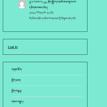
རྒྱལ་ཁམས་པ།
on
སྲིད་སྐྱོང་དང་མཛངས་མ་སུ་ལའང་
དམིགས་བསལ་མེད།
2016 ལོའི་ཟླ 8 ཚེས 16 ཉིན།
བོད་ཡིག་ལ་ཐོབ་དང་གོ་ས་ཁེ་ཕན་བཅས་ཀྱི་གོ་སྐབས་མེད་པསོ།
Log in
གཞས་ཚིག
གློག་ཆས།
གློག་བརྙན།
གསར་འགྱུར།