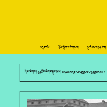
མདུན་ངོས།
རྩོམ་སྒྲིག་པའི་གཏམ།
སྐྱ་རེངས་བརྙན་དེབ།
འབྱོན་པ་ལེགས། @རྩོམ་ཡིག་བསྐུར་ཡུལ། kyarengblogger2@gmail.com