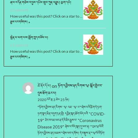
ཞལ་འདོན་གཅེས་བཏུས་དངོས་གྲུབ་ཀུན་འབྱུང་། ཕྱག་དཔེ།
1 Comment
How useful was this post? Click on a star to …
རྒྱས་པར་གཟིགས། »
སྤེན་པ་ཕག་པས་གློག་ཀླད་བཟོས་པ།
1 Comment
How useful was this post? Click on a star to …
རྒྱས་པར་གཟིགས། »
ཚེ་ནོར་དོལ།
on
ཏོག་དབྱིབས་ནད་རིགས་༡༩ སྐོར་གླེང་བ་
དུས་ཐོག་ཆར་པ།
2020 ལོའི་ཟླ 3 ཚེས 25 ཉིན།
"ཏོག་དབྱིབས་ནད་རིགས་ ༡༩ འམ་ ༡༩ པ་"ཞེས་པའི་ཚིག་དེ་ཏག་
ཏག་སྡད་མིན་འདུག་དྲན་གྱི། དབྱིན་སྐད་ཐོག་ཡོད་པའི་ "COVID-
19" ཟེར་བའམ་ཡང་ན་དེའི་མིང་རྒྱས་པ་ "Coronavirus
Disease 2019" ཞེས་པ་བོད་སྐད་དུ་ཕབ་ན། "༢༠༡༩ལོའི་
ཏོག་དབྱིབས་ནད་ཡམས་"ཞེས་ཕབ་དགོས། དེ་བསྡུས་ན་"༡༩ལོའི་ཏོག་