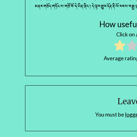
མནར་གཅོད་གཏོང་ས་གཙོ་བོ་དེ་ཡིན་ཞིང་། དེ་ལྟར་གྱུར་དོན་ནི་ལོ་རབས་བརྒ
How useful
Click on a
Average rati
Leav
You must be
logg